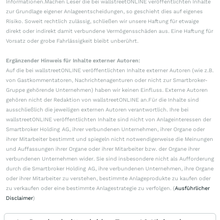
Informationen.Machen Leser die bei wallstreetONLINE veröffentlichten Inhalte
zur Grundlage eigener Anlageentscheidungen, so geschieht dies auf eigenes
Risiko. Soweit rechtlich zulässig, schließen wir unsere Haftung für etwaige
direkt oder indirekt damit verbundene Vermögensschäden aus. Eine Haftung für
Vorsatz oder grobe Fahrlässigkeit bleibt unberührt.
Ergänzender Hinweis für Inhalte externer Autoren:
Auf die bei wallstreetONLINE veröffentlichten Inhalte externer Autoren (wie z.B.
von Gastkommentatoren, Nachrichtenagenturen oder nicht zur Smartbroker-
Gruppe gehörende Unternehmen) haben wir keinen Einfluss. Externe Autoren
gehören nicht der Redaktion von wallstreetONLINE an.Für die Inhalte sind
ausschließlich die jeweiligen externen Autoren verantwortlich. Ihre bei
wallstreetONLINE veröffentlichten Inhalte sind nicht von Anlageinteressen der
Smartbroker Holding AG, ihrer verbundenen Unternehmen, ihrer Organe oder
ihrer Mitarbeiter bestimmt und spiegeln nicht notwendigerweise die Meinungen
und Auffassungen ihrer Organe oder ihrer Mitarbeiter bzw. der Organe ihrer
verbundenen Unternehmen wider. Sie sind insbesondere nicht als Aufforderung
durch die Smartbroker Holding AG, ihre verbundenen Unternehmen, ihre Organe
oder ihrer Mitarbeiter zu verstehen, bestimmte Anlageprodukte zu kaufen oder
zu verkaufen oder eine bestimmte Anlagestrategie zu verfolgen. (
Ausführlicher
Disclaimer
)