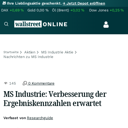
🎁 Ihre Lieblingsaktie geschenkt.
→ Jetzt Depot eröffnen
DAX
+0,69
%
Gold
0,00
%
Öl (Brent)
+0,02
%
Dow Jones
+0,25
%
Aktien
MS Industrie Aktie
Startseite
Nachrichten zu MS Industrie
145
0 Kommentare
MS Industrie: Verbesserung der
Ergebniskennzahlen erwartet
Verfasst von
Researchguide