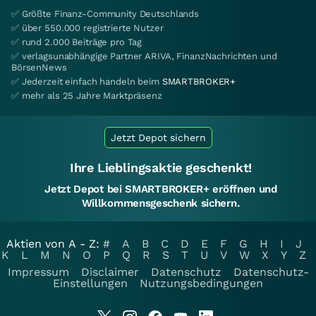
✅ Größte Finanz-Community Deutschlands
✅ über 550.000 registrierte Nutzer
✅ rund 2.000 Beiträge pro Tag
✅ verlagsunabhängige Partner ARIVA, FinanzNachrichten und
BörsenNews
✅ Jederzeit einfach handeln beim
SMARTBROKER+
✅ mehr als 25 Jahre Marktpräsenz
Jetzt Depot sichern
Ihre Lieblingsaktie geschenkt!
Jetzt Depot bei SMARTBROKER+ eröffnen und
Willkommensgeschenk sichern.
Aktien von A - Z:
#
A
B
C
D
E
F
G
H
I
J
K
L
M
N
O
P
Q
R
S
T
U
V
W
X
Y
Z
Impressum
Disclaimer
Datenschutz
Datenschutz-
Einstellungen
Nutzungsbedingungen