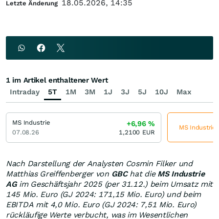
18.05.2026, 14:35
Letzte Änderung
1 im Artikel enthaltener Wert
Intraday
5T
1M
3M
1J
3J
5J
10J
Max
MS Industrie
+6,96
%
MS Industrie 
07.08.26
1,2100
EUR
Nach Darstellung der Analysten Cosmin Filker und
Matthias Greiffenberger von
GBC
hat die
MS Industrie
AG
im Geschäftsjahr 2025 (per 31.12.) beim Umsatz mit
145 Mio. Euro (GJ 2024: 171,15 Mio. Euro) und beim
EBITDA mit 4,0 Mio. Euro (GJ 2024: 7,51 Mio. Euro)
rückläufige Werte verbucht, was im Wesentlichen