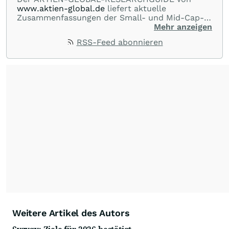
www.aktien-global.de
liefert aktuelle
Zusammenfassungen der Small- und Mid-Cap-
Analysen deutscher Researchhäuser und -
Mehr anzeigen
abteilungen. Das gesamte Spektrum der
RSS-Feed abonnieren
Berichterstattung von AKTIEN-GLOBAL reicht
von Marktberichten zu den wichtigsten Indizes
im In- und Ausland, über News und
Kommentare zu internationalen Blue-Chips bis
zur laufenden Beobachtung deutscher
Nebenwerte.
Weitere Artikel des Autors