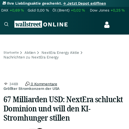
🎁 Ihre Lieblingsaktie geschenkt.
→ Jetzt Depot eröffnen
DAX
+0,69
%
Gold
0,00
%
Öl (Brent)
+0,02
%
Dow Jones
+0,25
%
Aktien
NextEra Energy Aktie
Startseite
Nachrichten zu NextEra Energy
3469
0 Kommentare
Größter Stromkonzern der USA
67 Milliarden USD: NextEra schluckt
Dominion und will den KI-
Stromhunger stillen