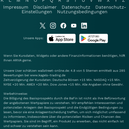
K
L
M
N
O
P
Q
R
S
T
U
V
W
X
Y
Z
Impressum
Disclaimer
Datenschutz
Datenschutz-
Einstellungen
Nutzungsbedingungen
Unsere Apps:
Wenn Sie Kursdaten, Widgets oder andere Finanzinformationen benötigen, hilft
Ihnen
ARIVA
gerne.
Unsere User schätzen wallstreet-online.de: 4.8 von 5 Sternen ermittelt aus 285
Bewertungen bei www.kagels-trading.de
Zeitverzögerung der Kursdaten: Deutsche Börsen +15 Min. NASDAQ +15 Min.
NYSE +20 Min. AMEX +20 Min. Dow Jones +15 Min. Alle Angaben ohne Gewähr.
Werbehinweise:
Die Billigung des Basisprospekts durch die BaFin ist nicht als ihre Befürwortung
der angebotenen Wertpapiere zu verstehen. Wir empfehlen Interessenten und
potenziellen Anlegern den Basisprospekt und die Endgültigen Bedingungen zu
lesen, bevor sie eine Anlageentscheidung treffen, um sich möglichst umfassend
zu informieren, insbesondere über die potenziellen Risiken und Chancen des
Wertpapiers. Sie sind im Begriff, ein Produkt zu erwerben, das nicht einfach ist
und schwer zu verstehen sein kann.