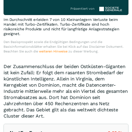
Präsentiert von
Im Durchschnitt erleiden 7 von 10 Kleinanlegern Verluste beim
Handel mit Turbo-Zertifikaten. Turbo-Zertifikate sind hoch
risikoreiche Produkte und nicht für langfristige Anlagestrategien
geeignet.
Den Basisprospekt sowie die Endgültigen Bedingungen und die
Basisinformationsblätter erhalten Sie bei Klick auf das Disclaimer Dokument.
Beachten Sie auch die
weiteren Hinweise
zu dieser Werbung.
Der Zusammenschluss der beiden Ostküsten-Giganten
ist kein Zufall: Er folgt dem rasanten Strombedarf der
künstlichen Intelligenz. Allein in Virginia, dem
Kerngebiet von Dominion, macht die Datencenter-
Industrie mittlerweile mehr als ein Viertel des gesamten
Stromabsatzes aus. Dort hat Dominion seit
Jahrzehnten über 450 Rechenzentren ans Netz
gebracht. Das Gebiet gilt als das weltweit dichteste
Cluster dieser Art.