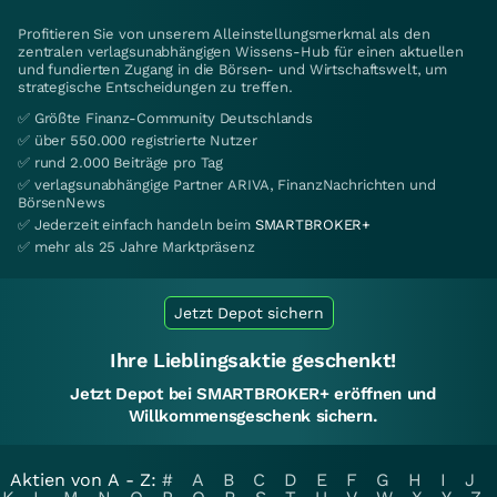
Profitieren Sie von unserem Alleinstellungsmerkmal als den
zentralen verlagsunabhängigen Wissens-Hub für einen aktuellen
und fundierten Zugang in die Börsen- und Wirtschaftswelt, um
strategische Entscheidungen zu treffen.
✅ Größte Finanz-Community Deutschlands
✅ über 550.000 registrierte Nutzer
✅ rund 2.000 Beiträge pro Tag
✅ verlagsunabhängige Partner ARIVA, FinanzNachrichten und
BörsenNews
✅ Jederzeit einfach handeln beim
SMARTBROKER+
✅ mehr als 25 Jahre Marktpräsenz
Jetzt Depot sichern
Ihre Lieblingsaktie geschenkt!
Jetzt Depot bei SMARTBROKER+ eröffnen und
Willkommensgeschenk sichern.
Aktien von A - Z:
#
A
B
C
D
E
F
G
H
I
J