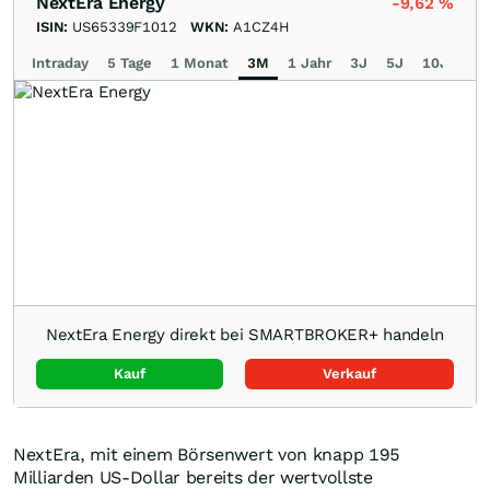
NextEra Energy
-9,62
%
ISIN:
US65339F1012
WKN:
A1CZ4H
Intraday
5 Tage
1 Monat
3M
1 Jahr
3J
5J
10J
Ma
NextEra Energy direkt bei SMARTBROKER+ handeln
Kauf
Verkauf
NextEra, mit einem Börsenwert von knapp 195
Milliarden US-Dollar bereits der wertvollste