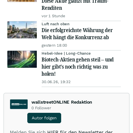
Diese Aktie glänzt mit Traum-
Renditen
vor 1 Stunde
Luft nach oben
Die erfolgreichste Währung der
Welt hängt die Konkurrenz ab
gestern 18:00
Hebel-Idee | Long-Chance
Biotech-Aktien gehen steil – und
hier gibt's noch richtig was zu
holen!
30.06.26, 19:32
wallstreetONLINE Redaktion
0
Follower
Autor folgen
Melden Sie sich
HIER für den Newsletter der