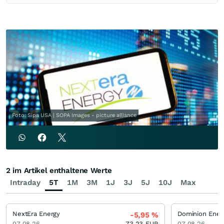
Foto: Sipa USA | SOPA Images - picture alliance
2 im Artikel enthaltene Werte
Intraday
5T
1M
3M
1J
3J
5J
10J
Max
NextEra Energy
Dominion Ener
-5,95
%
07.08.26
73,23
EUR
07.08.26