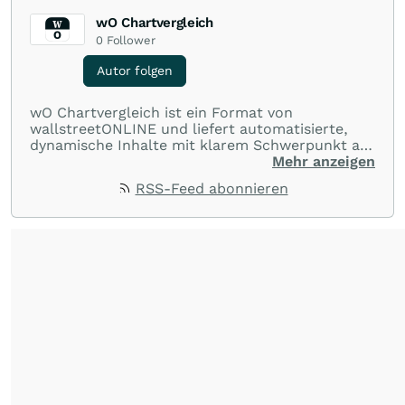
wO Chartvergleich
0
Follower
Autor folgen
wO Chartvergleich ist ein Format von
wallstreetONLINE und liefert automatisierte,
dynamische Inhalte mit klarem Schwerpunkt auf
Charts und Performance-Vergleiche. Im Fokus
Mehr anzeigen
stehen technische Entwicklungen und
RSS-Feed abonnieren
Kursverläufe einer breiten Auswahl an Aktien
und Indizes. So erhalten Anleger schnell einen
Überblick über auffällige Bewegungen und
spannende charttechnische Signale.