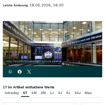
18.05.2026, 16:30
Letzte Änderung
Foto: Facundo Arrizabalaga - picture alliance
17 im Artikel enthaltene Werte
Intraday
5T
1M
3M
1J
3J
5J
10J
Max