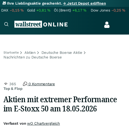
🎁 Ihre Lieblingsaktie geschenkt.
→ Jetzt Depot eröffnen
DAX
-0,15
%
Gold
+0,81
%
Öl (Brent)
+6,17
%
Dow Jones
-0,25
%
Aktien
Deutsche Boerse Aktie
Startseite
Nachrichten zu Deutsche Boerse
365
0 Kommentare
Top & Flop
Aktien mit extremer Performance
im E-Stoxx 50 am 18.05.2026
Verfasst von
wO Chartvergleich