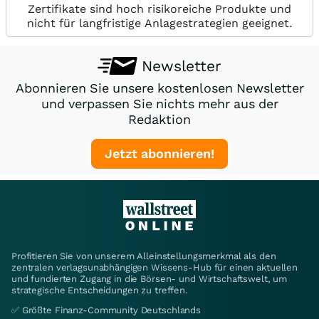
Zertifikate sind hoch risikoreiche Produkte und
nicht für langfristige Anlagestrategien geeignet.
Newsletter
Abonnieren Sie unsere kostenlosen Newsletter
und verpassen Sie nichts mehr aus der
Redaktion
Jetzt abonnieren!
Profitieren Sie von unserem Alleinstellungsmerkmal als den
zentralen verlagsunabhängigen Wissens-Hub für einen aktuellen
und fundierten Zugang in die Börsen- und Wirtschaftswelt, um
strategische Entscheidungen zu treffen.
✅ Größte Finanz-Community Deutschlands