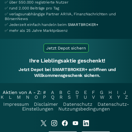
✅ über 550.000 registrierte Nutzer
✅ rund 2.000 Beiträge pro Tag
✅ verlagsunabhängige Partner ARIVA, FinanzNachrichten und
BörsenNews
✅ Jederzeit einfach handeln beim
SMARTBROKER+
✅ mehr als 25 Jahre Marktpräsenz
Jetzt Depot sichern
Ihre Lieblingsaktie geschenkt!
Jetzt Depot bei SMARTBROKER+ eröffnen und
Willkommensgeschenk sichern.
Aktien von A - Z:
#
A
B
C
D
E
F
G
H
I
J
K
L
M
N
O
P
Q
R
S
T
U
V
W
X
Y
Z
Impressum
Disclaimer
Datenschutz
Datenschutz-
Einstellungen
Nutzungsbedingungen