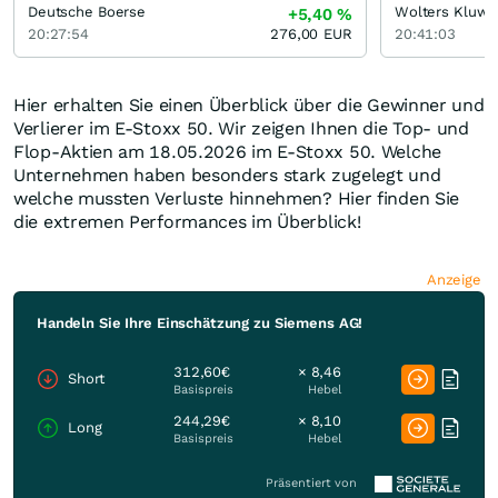
Deutsche Boerse
Wolters Kluwe
+5,40
%
20:27:54
276,00
EUR
20:41:03
Hier erhalten Sie einen Überblick über die Gewinner und
Verlierer im E-Stoxx 50. Wir zeigen Ihnen die Top- und
Flop-Aktien am 18.05.2026 im E-Stoxx 50. Welche
Unternehmen haben besonders stark zugelegt und
welche mussten Verluste hinnehmen? Hier finden Sie
die extremen Performances im Überblick!
Anzeige
Handeln Sie Ihre Einschätzung zu Siemens AG!
312,60€
× 8,46
Short
Basispreis
Hebel
244,29€
× 8,10
Long
Basispreis
Hebel
Präsentiert von