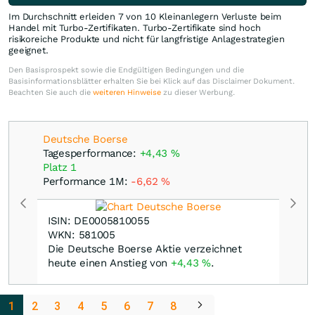
Im Durchschnitt erleiden 7 von 10 Kleinanlegern Verluste beim
Handel mit Turbo-Zertifikaten. Turbo-Zertifikate sind hoch
risikoreiche Produkte und nicht für langfristige Anlagestrategien
geeignet.
Den Basisprospekt sowie die Endgültigen Bedingungen und die
Basisinformationsblätter erhalten Sie bei Klick auf das Disclaimer Dokument.
Beachten Sie auch die
weiteren Hinweise
zu dieser Werbung.
Deutsche Boerse
Tagesperformance:
+4,43
%
Platz 1
Performance 1M:
-6,62
%
ISIN: DE0005810055
WKN: 581005
Die Deutsche Boerse Aktie verzeichnet
heute einen Anstieg von
+4,43
%
.
1
2
3
4
5
6
7
8