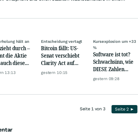
rholung hält an
Entscheidung vertagt
Kursexplosion um +33
zieht durch –
Bitcoin fällt: US-
%
Software ist tot?
t die Aktie
Senat verschiebt
Schwachsinn, wie
t auch diese
Clarity Act auf
DIESE Zahlen
de?
September
rn 13:13
gestern 10:15
zeigen!
gestern 09:28
Seite 1 von 3
Seite 2 ►
entar