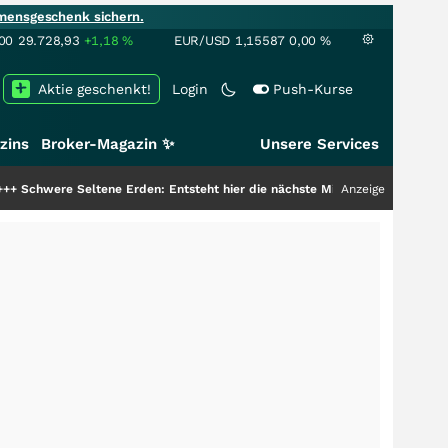
mensgeschenk sichern.
00
29.728,93
+1,18
%
EUR/USD
1,15587
0,00
%
Aktie geschenkt!
Login
Push-Kurse
zins
Broker-Magazin ✨
Unsere Services
ne Erden: Entsteht hier die nächste Milliardenstory?
+++
Anzeige