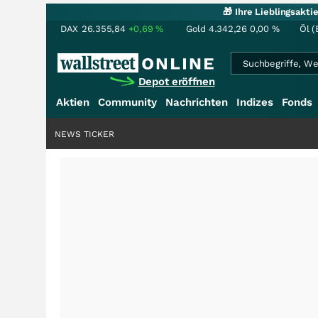
🎁 Ihre Lieblingsakt
DAX
26.355,84
+0,69
%
Gold
4.342,26
0,00
%
Öl (
Depot eröffnen
Aktien
Community
Nachrichten
Indizes
Fonds
NEWS TICKER