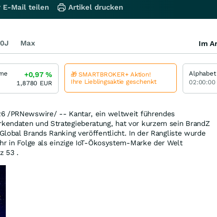
 E-Mail teilen
Artikel drucken
0J
Max
Im Ar
ome
Alphabet
+0,97
%
🎁 SMARTBROKER+ Aktion!
Ihre Lieblingsaktie geschenkt
02:00:00
1,8780
EUR
26
/PRNewswire/ -- Kantar, ein weltweit führendes
kendaten und Strategieberatung, hat vor kurzem sein BrandZ
lobal Brands Ranking veröffentlicht. In der Rangliste wurde
hr in Folge als einzige IoT-Ökosystem-Marke der Welt
z 53 .