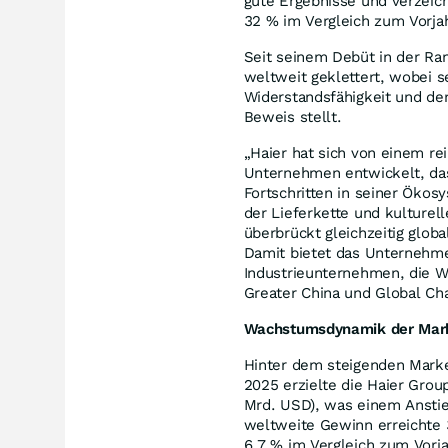
gute Ergebnisse und verzeic
32 % im Vergleich zum Vorja
Seit seinem Debüt in der Rang
weltweit geklettert, wobei s
Widerstandsfähigkeit und de
Beweis stellt.
„Haier hat sich von einem re
Unternehmen entwickelt, das
Fortschritten in seiner Ökos
der Lieferkette und kulturel
überbrückt gleichzeitig glob
Damit bietet das Unternehme
Industrieunternehmen, die W
Greater China und Global Cha
Wachstumsdynamik der Mark
Hinter dem steigenden Marke
2025 erzielte die Haier Gro
Mrd. USD), was einem Anstie
weltweite Gewinn erreichte 
6,7 % im Vergleich zum Vorj