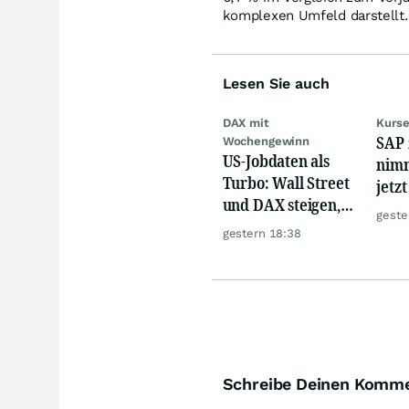
komplexen Umfeld darstellt.
Lesen Sie auch
DAX mit
Kurse
SAP 
Wochengewinn
US-Jobdaten als
nimm
Turbo: Wall Street
jetz
und DAX steigen,
Hür
geste
Gold glänzt
gestern 18:38
Schreibe Deinen Komm