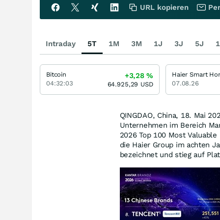
URL kopieren
Per
Intraday
5T
1M
3M
1J
3J
5J
1
Bitcoin
Haier Smart H
+3,28
%
04:32:03
07.08.26
64.925,29
USD
QINGDAO, China
,
18. Mai 20
Unternehmen im Bereich Mar
2026 Top 100 Most Valuable G
die Haier Group im achten Ja
bezeichnet und stieg auf Plat