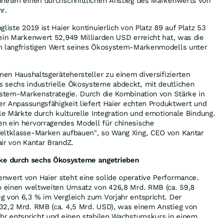
hneten einen durchschnittlichen Anstieg des Markenwerts von
hr.
liste 2019 ist Haier kontinuierlich von Platz 89 auf Platz 53
ein Markenwert 52,949 Milliarden USD erreicht hat, was die
n langfristigen Wert seines Ökosystem-Markenmodells unter
inen Haushaltsgerätehersteller zu einem diversifizierten
 sechs industrielle Ökosysteme abdeckt, mit deutlichen
ystem-Markenstrategie. Durch die Kombination von Stärke in
ler Anpassungsfähigkeit liefert Haier echten Produktwert und
ale Märkte durch kulturelle Integration und emotionale Bindung.
n ein hervorragendes Modell für chinesische
eltklasse-Marken aufbauen", so Wang Xing, CEO von Kantar
ir von Kantar BrandZ.
e durch sechs Ökosysteme angetrieben
nwert von Haier steht eine solide operative Performance.
up einen weltweiten Umsatz von 426,8 Mrd. RMB (ca. 59,8
g von 6,3 % im Vergleich zum Vorjahr entspricht. Der
32,2 Mrd. RMB (ca. 4,5 Mrd. USD), was einem Anstieg von
ahr entspricht und einen stabilen Wachstumskurs in einem