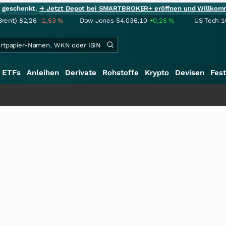
ie geschenkt.
→ Jetzt Depot bei SMARTBROKER+ eröffnen und Willkom
Brent)
82,26
-1,53
%
Dow Jones
54.036,10
+0,25
%
US Tech 1
ETFs
Anleihen
Derivate
Rohstoffe
Krypto
Devisen
Fest
++