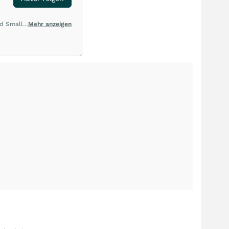
nd Small
Mehr anzeigen
enau
 und
olio