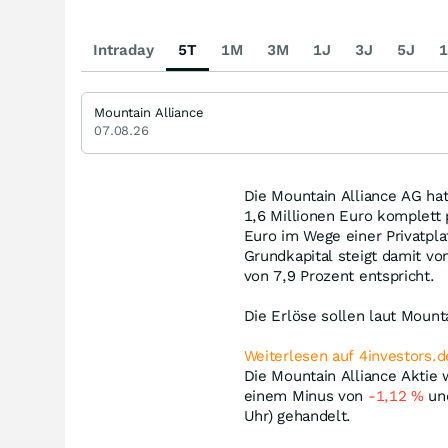
Intraday
5T
1M
3M
1J
3J
5J
1
Mountain Alliance
07.08.26
Die Mountain Alliance AG ha
1,6 Millionen Euro komplett
Euro im Wege einer Privatpla
Grundkapital steigt damit v
von 7,9 Prozent entspricht.
Die Erlöse sollen laut Mounta
Weiterlesen auf 4investors.d
Die Mountain Alliance Aktie 
einem Minus von
-1,12
%
und
Uhr) gehandelt.