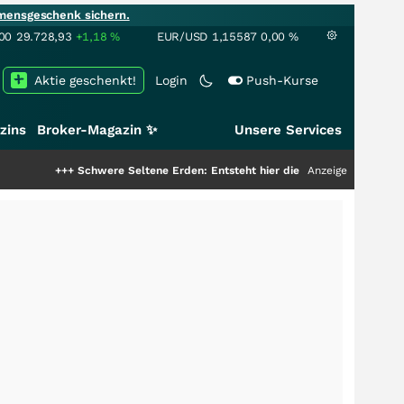
mensgeschenk sichern.
00
29.728,93
+1,18
%
EUR/USD
1,15587
0,00
%
Aktie geschenkt!
Login
Push-Kurse
zins
Broker-Magazin ✨
Unsere Services
+
Schwere Seltene Erden: Entsteht hier die nächste Milliardenstory?
Anzeige
+++