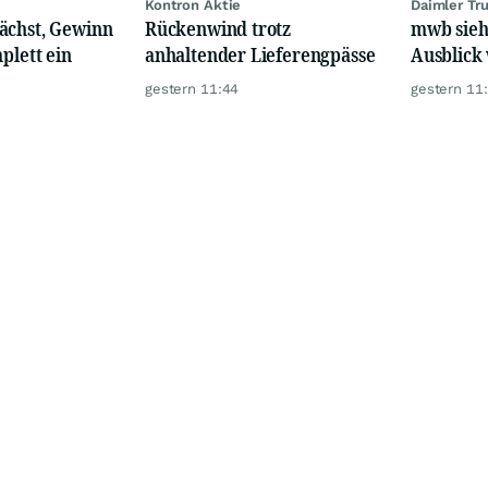
Kontron Aktie
Daimler Tr
ächst, Gewinn
Rückenwind trotz
mwb sieh
plett ein
anhaltender Lieferengpässe
Ausblick 
gestern 11:44
gestern 11