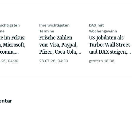
wichtigsten
Ihre wichtigsten
DAX mit
ine
Termine
Wochengewinn
e im Fokus:
Frische Zahlen
US-Jobdaten als
, Microsoft,
von: Visa, Paypal,
Turbo: Wall Street
lcomm,
Pfizer, Coca-Cola,
und DAX steigen,
en, Airbus,
Logitech, UPS &
Gold glänzt
.26, 04:30
28.07.26, 04:30
gestern 18:38
che und L'
Ford Motor!
l
entar