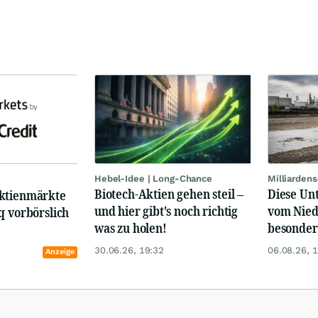
Hebel-Idee | Long-Chance
Milliarden
Biotech-Aktien gehen steil –
Diese Un
ktienmärkte
und hier gibt's noch richtig
vom Nied
q vorbörslich
was zu holen!
besonder
30.06.26, 19:32
06.08.26, 
Anzeige