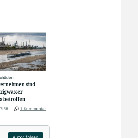
schäden
ternehmen sind
rigwasser
s betroffen
17:55
1 Kommentar
Autor folgen