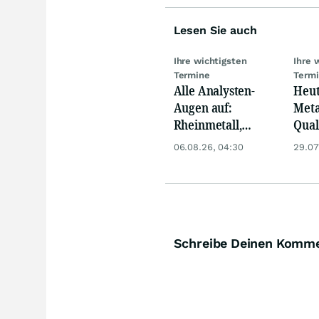
Lesen Sie auch
Ihre wichtigsten
Ihre 
Termine
Term
Alle Analysten-
Heut
Augen auf:
Meta
Rheinmetall,
Qua
Deutsche Telekom,
Biog
06.08.26, 04:30
29.07
Siemens, Airbnb &
Pors
Lyft
Oréa
Schreibe Deinen Komm