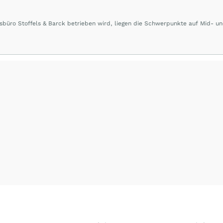
büro Stoffels & Barck betrieben wird, liegen die Schwerpunkte auf Mid- u
rd sowie Börsengänge (IPOs) und Notierungsaufnahmen werden besonders g
ierter Banken und Analystenhäuser sowie externe Kolumnen zu Konjunktur-
pekten ergänzen die Informationspalette von
www.4investors.de
. Das Portf
er und mehr als 50 Kolumnisten aus Europa und Übersee.