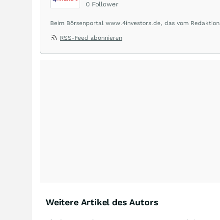
0
Follower
Beim Börsenportal www.4investors.de, das vom Redaktions
Caps aus dem deutschsprachigen Raum. Der Entry Standa
RSS-Feed abonnieren
beobachtet. Eine Übersicht über Ratingmeldungen renomm
Wirtschaftsthemen, zu Länderperspektiven und Rohstoffas
umfasst dabei rund 20 zumeist europäische Analystenhäus
Weitere Artikel des Autors