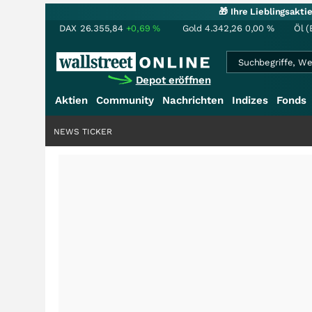
🎁 Ihre Lieblingsakt
DAX
26.355,84
+0,69
%
Gold
4.342,26
0,00
%
Öl (
Depot eröffnen
Aktien
Community
Nachrichten
Indizes
Fonds
NEWS TICKER