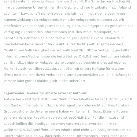
keine Gewähr für etwaige Gewinne in der Zukunft. Die Smartbroker Holding AG,
ihre verbundenen Unternehmen, ihre Organe und ihre Mitarbeiter (nachfolgend
auch „wir“ bzw. „uns“) sichern weder explizit noch implizit eine bestimmte
Kursentwicklung von Anlageprodukten oder Anlageproduktklassen zu. Wir
empfehlen, vor jeder Anlageentscheidung die zum Anlageprodukt gesetzlich zur
Verfügung zu stellenden Informationen (z.B. den Verkaufsprospekt) zur
Kenntnis zu nehmen und einen fachkundigen Berater zu konsultieren.Wir
übernehmen keine Gewähr für die Aktualität, Richtigkeit, Angemessenheit,
Qualität und Vollständigkeit der auf wallstreetONLINE zur Verfügung gestellten
Informationen.Machen Leser die bei wallstreetONLINE veröffentlichten Inhalte
zur Grundlage eigener Anlageentscheidungen, so geschieht dies auf eigenes
Risiko. Soweit rechtlich zulässig, schließen wir unsere Haftung für etwaige
direkt oder indirekt damit verbundene Vermögensschäden aus. Eine Haftung für
Vorsatz oder grobe Fahrlässigkeit bleibt unberührt.
Ergänzender Hinweis für Inhalte externer Autoren:
Auf die bei wallstreetONLINE veröffentlichten Inhalte externer Autoren (wie z.B.
von Gastkommentatoren, Nachrichtenagenturen oder nicht zur Smartbroker-
Gruppe gehörende Unternehmen) haben wir keinen Einfluss. Externe Autoren
gehören nicht der Redaktion von wallstreetONLINE an.Für die Inhalte sind
ausschließlich die jeweiligen externen Autoren verantwortlich. Ihre bei
wallstreetONLINE veröffentlichten Inhalte sind nicht von Anlageinteressen der
Smartbroker Holding AG, ihrer verbundenen Unternehmen, ihrer Organe oder