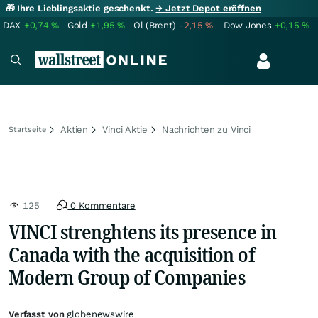
🎁 Ihre Lieblingsaktie geschenkt.
→ Jetzt Depot eröffnen
DAX
+0,74
%
Gold
+1,95
%
Öl (Brent)
-2,15
%
Dow Jones
+0,15
%
Aktien
Vinci Aktie
Nachrichten zu Vinci
Startseite
125
0 Kommentare
VINCI strenghtens its presence in
Canada with the acquisition of
Modern Group of Companies
Verfasst von
globenewswire