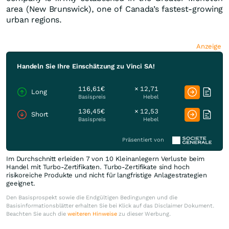
area (New Brunswick), one of Canada’s fastest-growing
urban regions.
Anzeige
Handeln Sie Ihre Einschätzung zu Vinci SA!
116,61€
× 12,71
Long
Basispreis
Hebel
136,45€
× 12,53
Short
Basispreis
Hebel
Präsentiert von
Im Durchschnitt erleiden 7 von 10 Kleinanlegern Verluste beim
Handel mit Turbo-Zertifikaten. Turbo-Zertifikate sind hoch
risikoreiche Produkte und nicht für langfristige Anlagestrategien
geeignet.
Den Basisprospekt sowie die Endgültigen Bedingungen und die
Basisinformationsblätter erhalten Sie bei Klick auf das Disclaimer Dokument.
Beachten Sie auch die
weiteren Hinweise
zu dieser Werbung.