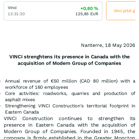
Vinci
+0,80
%
Vinci jetzt gü
13:31:20
125,85
EUR
Nanterre, 18 May 2026
VINCI strenghtens its presence in Canada with the
acquisition of Modern Group of Companies
Annual revenue of €50 million (CAD 80 million) with a
workforce of 160 employees
Core activities: roadworks, quarries and production of
asphalt mixes
Strengthening VINCI Construction's territorial footprint in
Eastern Canada
VINCI Construction continues to strengthen its
presence in Eastern Canada with the acquisition of
Modern Group of Companies. Founded in 1945, the
company is firmly established in the Greater Moncton