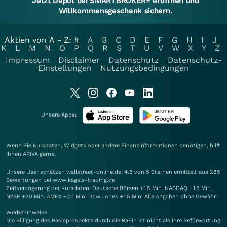
Jetzt Depot bei SMARTBROKER+ eröffnen und
Willkommensgeschenk sichern.
Aktien von A - Z:
#
A
B
C
D
E
F
G
H
I
J
K
L
M
N
O
P
Q
R
S
T
U
V
W
X
Y
Z
Impressum
Disclaimer
Datenschutz
Datenschutz-
Einstellungen
Nutzungsbedingungen
Unsere Apps:
Wenn Sie Kursdaten, Widgets oder andere Finanzinformationen benötigen, hilft
Ihnen
ARIVA
gerne.
Unsere User schätzen wallstreet-online.de: 4.8 von 5 Sternen ermittelt aus 285
Bewertungen bei www.kagels-trading.de
Zeitverzögerung der Kursdaten: Deutsche Börsen +15 Min. NASDAQ +15 Min.
NYSE +20 Min. AMEX +20 Min. Dow Jones +15 Min. Alle Angaben ohne Gewähr.
Werbehinweise:
Die Billigung des Basisprospekts durch die BaFin ist nicht als ihre Befürwortung