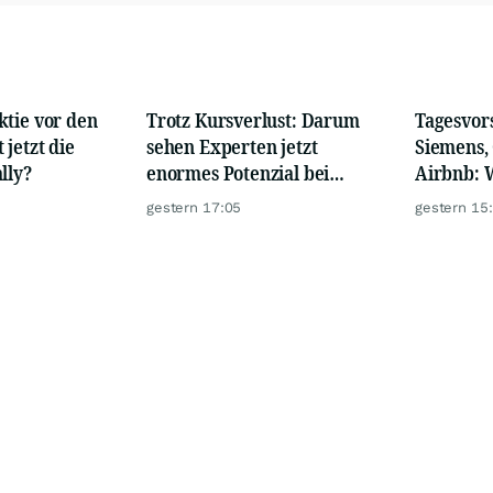
ktie vor den
Trotz Kursverlust: Darum
Tagesvors
 jetzt die
sehen Experten jetzt
Siemens,
lly?
enormes Potenzial bei
Airbnb: 
Vonovia
Donnerst
gestern 17:05
gestern 15