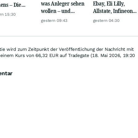
was Anleger sehen
Ebay, Eli Lilly,
ens – Die
wollen – und
Allstate, Infineon,
ystenstimmen
rn 15:30
trotzdem reicht es
Novo Nordisk,
Tages
gestern 09:43
gestern 04:30
nicht!
Disney
tie wird zum Zeitpunkt der Veröffentlichung der Nachricht mit
einem Kurs von 66,32
EUR
auf Tradegate (18. Mai 2026, 19:20
entar