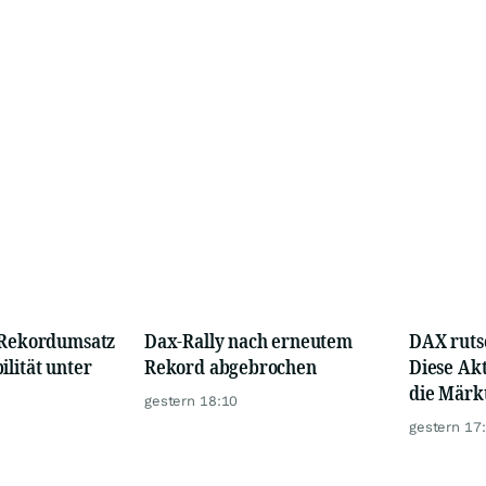
z Rekordumsatz
Dax-Rally nach erneutem
DAX rutsc
ilität unter
Rekord abgebrochen
Diese Ak
die Märk
gestern 18:10
gestern 17