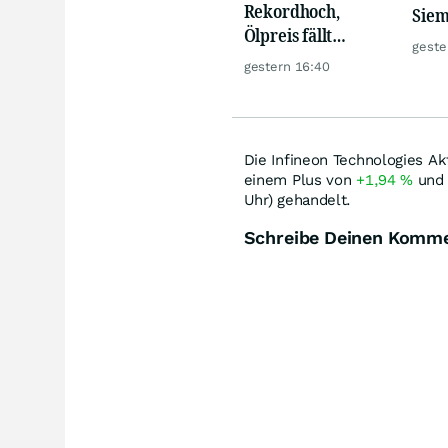
Rekordhoch,
Siem
Ölpreis fällt
Anal
geste
weiter, Gold legt
des 
gestern 16:40
zu
Die Infineon Technologies Ak
einem Plus von
+1,94
%
und 
Uhr) gehandelt.
Schreibe Deinen Komm