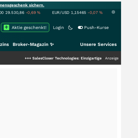
mensgeschenk sichern.
00
29.530,86
-0,69
%
EUR/USD
1,15465
-0,07
%
Aktie geschenkt!
Login
Push-Kurse
zins
Broker-Magazin ✨
Unsere Services
+++
SalesCloser Technologies: Einzigartige Leistung zieht die Top-Dogs an!
Anzeige