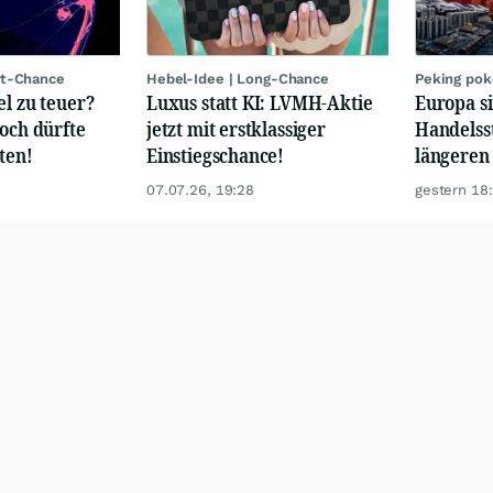
rt-Chance
Hebel-Idee | Long-Chance
Peking pok
el zu teuer?
Luxus statt KI: LVMH-Aktie
Europa si
hoch dürfte
jetzt mit erstklassiger
Handelss
ten!
Einstiegschance!
längeren
07.07.26, 19:28
gestern 18