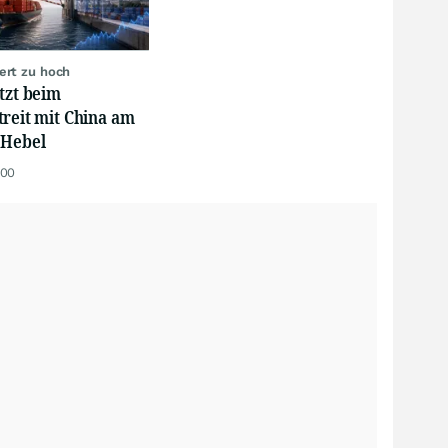
ert zu hoch
tzt beim
treit mit China am
 Hebel
:00