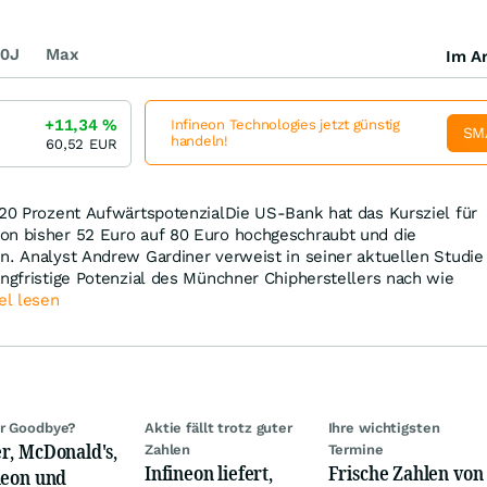
0J
Max
Im Ar
+11,34
%
Infineon Technologies jetzt günstig
SM
handeln!
60,52
EUR
 20 Prozent AufwärtspotenzialDie US-Bank hat das Kursziel für
on bisher 52 Euro auf 80 Euro hochgeschraubt und die
n. Analyst Andrew Gardiner verweist in seiner aktuellen Studie
angfristige Potenzial des Münchner Chipherstellers nach wie
el lesen
r Goodbye?
Aktie fällt trotz guter
Ihre wichtigsten
r, McDonald's,
Zahlen
Termine
Infineon liefert,
Frische Zahlen von
neon und