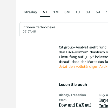
Intraday
5T
1M
3M
1J
3J
5J
1
Infineon Technologies
07:27:45
Citigroup-Analyst sieht rund
den DAX-Konzern drastisch v
Einstufung auf „Buy“ belasse
darauf, dass der Markt das l
Jetzt den vollständigen Artik
Lesen Sie auch
Disney, Fresenius
Buy o
Baye
stark
Dow und DAX auf
Infi