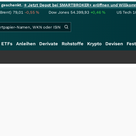
ie geschenkt.
→ Jetzt Depot bei SMARTBROKER+ eröffnen und Willkom
(Brent)
79,01
-0,55
%
Dow Jones
54.399,93
+0,46
%
US Tech 1
ETFs
Anleihen
Derivate
Rohstoffe
Krypto
Devisen
Fest