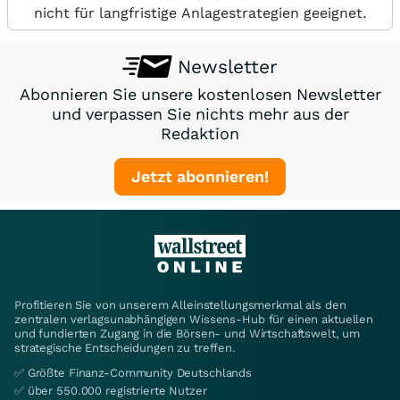
nicht für langfristige Anlagestrategien geeignet.
Newsletter
Abonnieren Sie unsere kostenlosen Newsletter
und verpassen Sie nichts mehr aus der
Redaktion
Jetzt abonnieren!
Profitieren Sie von unserem Alleinstellungsmerkmal als den
zentralen verlagsunabhängigen Wissens-Hub für einen aktuellen
und fundierten Zugang in die Börsen- und Wirtschaftswelt, um
strategische Entscheidungen zu treffen.
✅ Größte Finanz-Community Deutschlands
✅ über 550.000 registrierte Nutzer