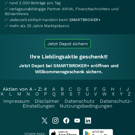
✅ rund 2.000 Beiträge pro Tag
✅ verlagsunabhängige Partner ARIVA, FinanzNachrichten und
BörsenNews
✅ Jederzeit einfach handeln beim
SMARTBROKER+
✅ mehr als 25 Jahre Marktpräsenz
Jetzt Depot sichern
Ihre Lieblingsaktie geschenkt!
Jetzt Depot bei SMARTBROKER+ eröffnen und
Willkommensgeschenk sichern.
Aktien von A - Z:
#
A
B
C
D
E
F
G
H
I
J
K
L
M
N
O
P
Q
R
S
T
U
V
W
X
Y
Z
Impressum
Disclaimer
Datenschutz
Datenschutz-
Einstellungen
Nutzungsbedingungen
Unsere Apps: