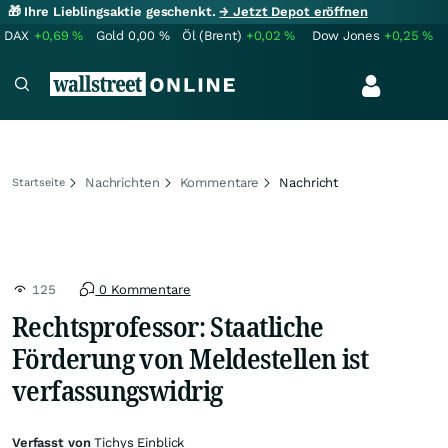
🎁 Ihre Lieblingsaktie geschenkt.
→ Jetzt Depot eröffnen
DAX
+0,69
%
Gold
0,00
%
Öl (Brent)
+0,02
%
Dow Jones
+0,25
%
Nachrichten
Kommentare
Nachricht
Startseite
125
0 Kommentare
Rechtsprofessor: Staatliche
Förderung von Meldestellen ist
verfassungswidrig
Verfasst von
Tichys Einblick