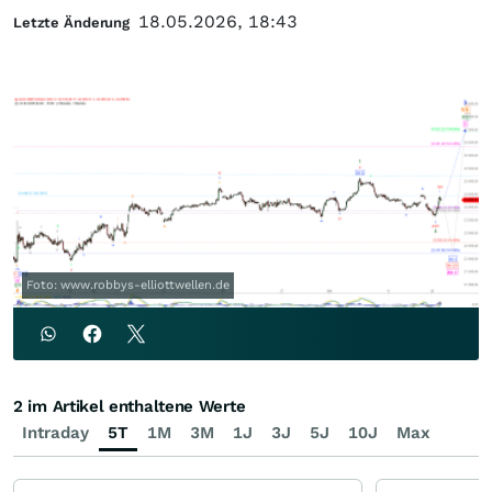
18.05.2026, 18:43
Letzte Änderung
Foto: www.robbys-elliottwellen.de
2 im Artikel enthaltene Werte
Intraday
5T
1M
3M
1J
3J
5J
10J
Max