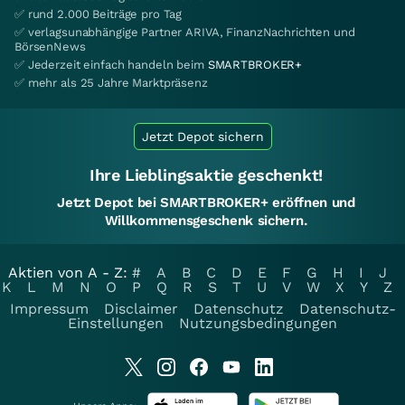
✅ rund 2.000 Beiträge pro Tag
✅ verlagsunabhängige Partner ARIVA, FinanzNachrichten und
BörsenNews
✅ Jederzeit einfach handeln beim
SMARTBROKER+
✅ mehr als 25 Jahre Marktpräsenz
Jetzt Depot sichern
Ihre Lieblingsaktie geschenkt!
Jetzt Depot bei SMARTBROKER+ eröffnen und
Willkommensgeschenk sichern.
Aktien von A - Z:
#
A
B
C
D
E
F
G
H
I
J
K
L
M
N
O
P
Q
R
S
T
U
V
W
X
Y
Z
Impressum
Disclaimer
Datenschutz
Datenschutz-
Einstellungen
Nutzungsbedingungen