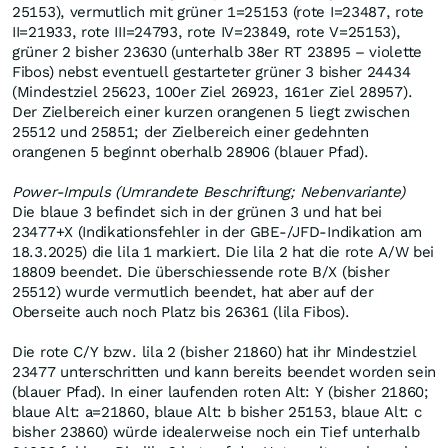
25153), vermutlich mit grüner 1=25153 (rote I=23487, rote
II=21933, rote III=24793, rote IV=23849, rote V=25153),
grüner 2 bisher 23630 (unterhalb 38er RT 23895 – violette
Fibos) nebst eventuell gestarteter grüner 3 bisher 24434
(Mindestziel 25623, 100er Ziel 26923, 161er Ziel 28957).
Der Zielbereich einer kurzen orangenen 5 liegt zwischen
25512 und 25851; der Zielbereich einer gedehnten
orangenen 5 beginnt oberhalb 28906 (blauer Pfad).
Power-Impuls (Umrandete Beschriftung; Nebenvariante)
Die blaue 3 befindet sich in der grünen 3 und hat bei
23477+X (Indikationsfehler in der GBE-/JFD-Indikation am
18.3.2025) die lila 1 markiert. Die lila 2 hat die rote A/W bei
18809 beendet. Die überschiessende rote B/X (bisher
25512) wurde vermutlich beendet, hat aber auf der
Oberseite auch noch Platz bis 26361 (lila Fibos).
Die rote C/Y bzw. lila 2 (bisher 21860) hat ihr Mindestziel
23477 unterschritten und kann bereits beendet worden sein
(blauer Pfad). In einer laufenden roten Alt: Y (bisher 21860;
blaue Alt: a=21860, blaue Alt: b bisher 25153, blaue Alt: c
bisher 23860) würde idealerweise noch ein Tief unterhalb