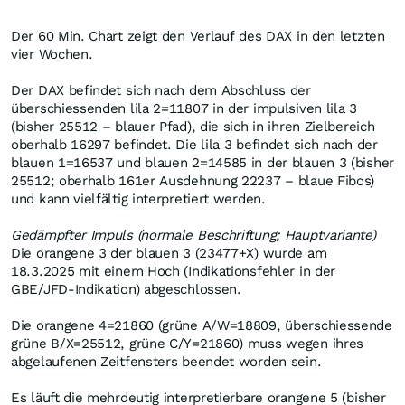
Der 60 Min. Chart zeigt den Verlauf des DAX in den letzten
vier Wochen.
Der DAX befindet sich nach dem Abschluss der
überschiessenden lila 2=11807 in der impulsiven lila 3
(bisher 25512 – blauer Pfad), die sich in ihren Zielbereich
oberhalb 16297 befindet. Die lila 3 befindet sich nach der
blauen 1=16537 und blauen 2=14585 in der blauen 3 (bisher
25512; oberhalb 161er Ausdehnung 22237 – blaue Fibos)
und kann vielfältig interpretiert werden.
Gedämpfter Impuls (normale Beschriftung; Hauptvariante)
Die orangene 3 der blauen 3 (23477+X) wurde am
18.3.2025 mit einem Hoch (Indikationsfehler in der
GBE/JFD-Indikation) abgeschlossen.
Die orangene 4=21860 (grüne A/W=18809, überschiessende
grüne B/X=25512, grüne C/Y=21860) muss wegen ihres
abgelaufenen Zeitfensters beendet worden sein.
Es läuft die mehrdeutig interpretierbare orangene 5 (bisher