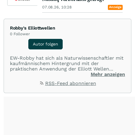
07.08.26, 10:28
Anzeige
Robby's Elliottwellen
0
Follower
Autor folgen
EW-Robby hat sich als Naturwissenschaftler mit
kaufmännischem Hintergrund mit der
praktischen Anwendung der Elliott Wellen
Theorie als ernsthaftes Verfahren zur
Mehr anzeigen
technischen Analyse auseinander gesetzt. Er
RSS-Feed abonnieren
betreibt im Rahmen einer Hobbytätigkeit den
Blog www.robbys-elliottwellen.de. Zuvor war er
Autor auf Cues Elliott Wellen.