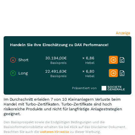
Anzeige
Handeln Sie Ihre Einschätzung zu DAX Performance!
30.194,00€
× 6,86
Short
Basispreis
Hebel
22.491,63€
× 6,80
Long
Basispreis
Hebel
Präsentiert von
Im Durchschnitt erleiden 7 von 10 Kleinanlegern Verluste beim
Handel mit Turbo-Zertifikaten. Turbo-Zertifikate sind hoch
risikoreiche Produkte und nicht für langfristige Anlagestrategien
geeignet.
Den Basisprospekt sowie die Endgültigen Bedingungen und die
Basisinformationsblätter erhalten Sie bei Klick auf das Disclaimer Dokument.
Beachten Sie auch die
weiteren Hinweise
zu dieser Werbung.