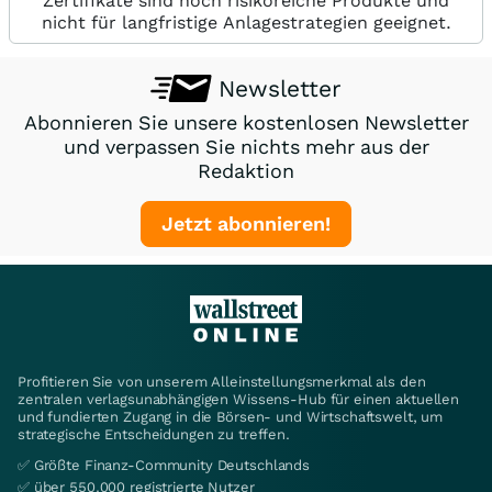
Zertifikate sind hoch risikoreiche Produkte und
nicht für langfristige Anlagestrategien geeignet.
Newsletter
Abonnieren Sie unsere kostenlosen Newsletter
und verpassen Sie nichts mehr aus der
Redaktion
Jetzt abonnieren!
Profitieren Sie von unserem Alleinstellungsmerkmal als den
zentralen verlagsunabhängigen Wissens-Hub für einen aktuellen
und fundierten Zugang in die Börsen- und Wirtschaftswelt, um
strategische Entscheidungen zu treffen.
✅ Größte Finanz-Community Deutschlands
✅ über 550.000 registrierte Nutzer