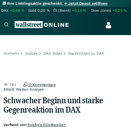
🎁 Ihre Lieblingsaktie geschenkt.
→ Jetzt Depot eröffnen
DAX
+0,69
%
Gold
0,00
%
Öl (Brent)
+0,18
%
Dow Jones
+0,25
%
Indizes
DAX Index
Nachrichten zu DAX
Startseite
761
0 Kommentare
Elliott Wellen Analyse
Schwacher Beginn und starke
Gegenreaktion im DAX
Verfasst von
Robby's Elliottwellen