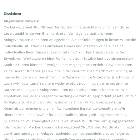
Disclaimer
Allgemeiner Hinweis:
Die bei wallstreetONLINE veröffentlichten Inhalte richten sich an sämtliche
Leser, unabhängig von ihrer konkreten Vermögenssituation, ihrem
Anlageverhalten oder ihren Anlagezielen. Sie berücksichtigen in keiner Weise die
individuelle Situation des einzelnen Lesers und ersetzen keine auf seine
individuellen Bedürfnisse ausgerichtete, fachkundige Anlageberatung.Der
Erwerb von Wertpapieren birgt Risiken, die zum Totalverlust des eingesetzten
Kapitals führen können. Etwaige in der Vergangenheit erzielte Gewinne bieten
keine Gewähr für etwaige Gewinne in der Zukunft. Die Smartbroker Holding AG,
ihre verbundenen Unternehmen, ihre Organe und ihre Mitarbeiter (nachfolgend
auch „wir“ bzw. „uns“) sichern weder explizit noch implizit eine bestimmte
Kursentwicklung von Anlageprodukten oder Anlageproduktklassen zu. Wir
empfehlen, vor jeder Anlageentscheidung die zum Anlageprodukt gesetzlich zur
Verfügung zu stellenden Informationen (z.B. den Verkaufsprospekt) zur
Kenntnis zu nehmen und einen fachkundigen Berater zu konsultieren.Wir
übernehmen keine Gewähr für die Aktualität, Richtigkeit, Angemessenheit,
Qualität und Vollständigkeit der auf wallstreetONLINE zur Verfügung gestellten
Informationen.Machen Leser die bei wallstreetONLINE veröffentlichten Inhalte
zur Grundlage eigener Anlageentscheidungen, so geschieht dies auf eigenes
Risiko. Soweit rechtlich zulässig, schließen wir unsere Haftung für etwaige