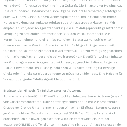
keine Gewähr für etwaige Gewinne in der Zukunft. Die Smartbroker Holding AG,
ihre verbundenen Unternehmen, ihre Organe und ihre Mitarbeiter (nachfolgend
auch „wir“ bzw. „uns“) sichern weder explizit noch implizit eine bestimmte
Kursentwicklung von Anlageprodukten oder Anlageproduktklassen zu. Wir
empfehlen, vor jeder Anlageentscheidung die zum Anlageprodukt gesetzlich zur
Verfügung zu stellenden Informationen (z.B. den Verkaufsprospekt) zur
Kenntnis zu nehmen und einen fachkundigen Berater zu konsultieren.Wir
übernehmen keine Gewähr für die Aktualität, Richtigkeit, Angemessenheit,
Qualität und Vollständigkeit der auf wallstreetONLINE zur Verfügung gestellten
Informationen.Machen Leser die bei wallstreetONLINE veröffentlichten Inhalte
zur Grundlage eigener Anlageentscheidungen, so geschieht dies auf eigenes
Risiko. Soweit rechtlich zulässig, schließen wir unsere Haftung für etwaige
direkt oder indirekt damit verbundene Vermögensschäden aus. Eine Haftung für
Vorsatz oder grobe Fahrlässigkeit bleibt unberührt.
Ergänzender Hinweis für Inhalte externer Autoren:
Auf die bei wallstreetONLINE veröffentlichten Inhalte externer Autoren (wie z.B.
von Gastkommentatoren, Nachrichtenagenturen oder nicht zur Smartbroker-
Gruppe gehörende Unternehmen) haben wir keinen Einfluss. Externe Autoren
gehören nicht der Redaktion von wallstreetONLINE an.Für die Inhalte sind
ausschließlich die jeweiligen externen Autoren verantwortlich. Ihre bei
wallstreetONLINE veröffentlichten Inhalte sind nicht von Anlageinteressen der