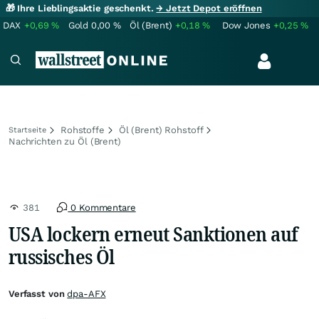
🎁 Ihre Lieblingsaktie geschenkt.
→ Jetzt Depot eröffnen
DAX
+0,69
%
Gold
0,00
%
Öl (Brent)
+0,18
%
Dow Jones
+0,25
%
Rohstoffe
Öl (Brent) Rohstoff
Startseite
Nachrichten zu Öl (Brent)
381
0 Kommentare
USA lockern erneut Sanktionen auf
russisches Öl
Verfasst von
dpa-AFX