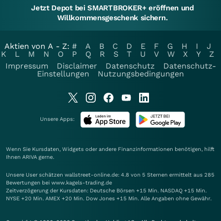
Jetzt Depot bei SMARTBROKER+ eröffnen und
Willkommensgeschenk sichern.
Aktien von A - Z:
#
A
B
C
D
E
F
G
H
I
J
K
L
M
N
O
P
Q
R
S
T
U
V
W
X
Y
Z
Impressum
Disclaimer
Datenschutz
Datenschutz-
Einstellungen
Nutzungsbedingungen
Unsere Apps:
Wenn Sie Kursdaten, Widgets oder andere Finanzinformationen benötigen, hilft
Ihnen
ARIVA
gerne.
Unsere User schätzen wallstreet-online.de: 4.8 von 5 Sternen ermittelt aus 285
Bewertungen bei www.kagels-trading.de
Zeitverzögerung der Kursdaten: Deutsche Börsen +15 Min. NASDAQ +15 Min.
NYSE +20 Min. AMEX +20 Min. Dow Jones +15 Min. Alle Angaben ohne Gewähr.