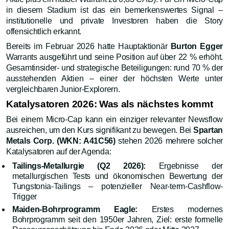
in diesem Stadium ist das ein bemerkenswertes Signal –
institutionelle und private Investoren haben die Story
offensichtlich erkannt.
Bereits im Februar 2026 hatte Hauptaktionär
Burton Egger
Warrants ausgeführt und seine Position auf über 22 % erhöht.
Gesamtinsider- und strategische Beteiligungen: rund 70 % der
ausstehenden Aktien – einer der höchsten Werte unter
vergleichbaren Junior-Explorern.
Katalysatoren 2026: Was als nächstes kommt
Bei einem Micro-Cap kann ein einziger relevanter Newsflow
ausreichen, um den Kurs signifikant zu bewegen. Bei
Spartan
Metals Corp. (WKN: A41C56)
stehen 2026 mehrere solcher
Katalysatoren auf der Agenda:
Tailings-Metallurgie (Q2 2026):
Ergebnisse der
metallurgischen Tests und ökonomischen Bewertung der
Tungstonia-Tailings – potenzieller Near-term-Cashflow-
Trigger
Maiden-Bohrprogramm Eagle:
Erstes modernes
Bohrprogramm seit den 1950er Jahren, Ziel: erste formelle