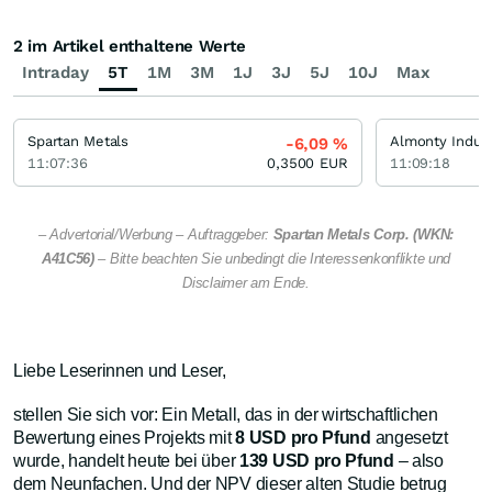
2 im Artikel enthaltene Werte
Intraday
5T
1M
3M
1J
3J
5J
10J
Max
Spartan Metals
Almonty Indust
-6,09
%
11:07:36
0,3500
EUR
11:09:18
– Advertorial/Werbung – Auftraggeber:
Spartan Metals Corp. (WKN:
A41C56)
– Bitte beachten Sie unbedingt die Interessenkonflikte und
Disclaimer am Ende.
Liebe Leserinnen und Leser,
stellen Sie sich vor: Ein Metall, das in der wirtschaftlichen
Bewertung eines Projekts mit
8 USD pro Pfund
angesetzt
wurde, handelt heute bei über
139 USD pro Pfund
– also
dem Neunfachen. Und der NPV dieser alten Studie betrug