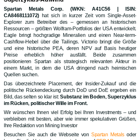
Spartan Metals Corp. (WKN: A41C56 | ISIN:
CA8468111072)
hat sich in kurzer Zeit vom Single-Asset-
Explorer zum Betreiber des – gemessen an historischen
Ressourcen – größten Wolfram-Portfolios der USA entwickelt.
Eagle bringt hochgradige Mineralien und einen Near-term-
Cashflow-Hebel über die Tailings. Victorio bringt die Größe
und eine historische PEA, deren NPV auf Basis heutiger
Preise erheblich höher ausfällt. Beide zusammen
positionieren Spartan als strategisch relevanten Akteur in
einem Markt, in dem die USA dringend nach heimischen
Quellen suchen.
Das überzeichnete Placement, der Insider-Zukauf und die
politische Rückendeckung durch DoD und DoE ergeben ein
Bild, das selten so klar ist:
Substanz im Boden, Superzyklus
im Rücken, politischer Wille im Front.
Wir wünschen Ihnen viel Erfolg bei Ihren Investments – und
verbleiben mit besten, aber wie immer spekulativen Grüßen,
Ihre Redaktion von Mining Investor
Besuchen Sie auch die Webseite von
Spartan Metals
oder