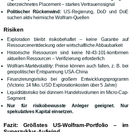
überzeichnetes Placement – starkes Vertrauenssignal
Politischer Rückenwind:
US-Regierung, DoD und DoE
suchen aktiv heimische Wolfram-Quellen
Risiken
Exploration bleibt risikobehaftet – keine Garantie auf
Ressourcenentdeckung oder wirtschaftliche Abbaubarkeit
Historische Ressourcen sind keine NI-43-101-konformen
aktuellen Ressourcen – Verifizierung erforderlich
Wolfram-Marktvolatility: Preise können auch fallen, z. B. bei
geopolitischer Entspannung USA-China
Finanzierungsrisiko bei großem Entwicklungsprogramm
(Victorio: 14 Mio. USD Exploration­kosten über 5 Jahre)
Liquiditätsrisiko bei dünnem Handelsvolumen im Micro-Cap-
Segment
Nur für risikobewusste Anleger geeignet. Nur
spekulatives Kapital einsetzen.
Fazit: Größstes US-Wolfram-Portfolio – im
Superzyklus-Aufwind