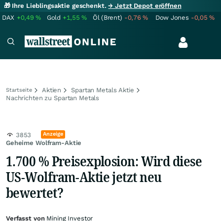
🎁 Ihre Lieblingsaktie geschenkt.
→ Jetzt Depot eröffnen
DAX
+0,49
%
Gold
+1,55
%
Öl (Brent)
-0,76
%
Dow Jones
-0,05
%
Aktien
Spartan Metals Aktie
Startseite
Nachrichten zu Spartan Metals
Anzeige
3853
Geheime Wolfram-Aktie
1.700 % Preisexplosion: Wird diese
US-Wolfram-Aktie jetzt neu
bewertet?
Verfasst von
Mining Investor