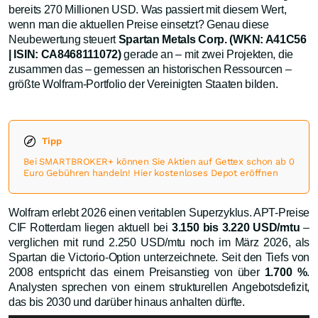
bereits 270 Millionen USD. Was passiert mit diesem Wert,
wenn man die aktuellen Preise einsetzt? Genau diese
Neubewertung steuert
Spartan Metals Corp. (WKN: A41C56
| ISIN: CA8468111072)
gerade an – mit zwei Projekten, die
zusammen das – gemessen an historischen Ressourcen –
größte Wolfram-Portfolio der Vereinigten Staaten bilden.
Tipp
Bei SMARTBROKER+ können Sie Aktien auf Gettex schon ab 0
Euro Gebühren handeln! Hier kostenloses Depot eröffnen
Wolfram erlebt 2026 einen veritablen Superzyklus. APT-Preise
CIF Rotterdam liegen aktuell bei
3.150 bis 3.220 USD/mtu
–
verglichen mit rund 2.250 USD/mtu noch im März 2026, als
Spartan die Victorio-Option unterzeichnete. Seit den Tiefs von
2008 entspricht das einem Preisanstieg von über
1.700 %
.
Analysten sprechen von einem strukturellen Angebotsdefizit,
das bis 2030 und darüber hinaus anhalten dürfte.