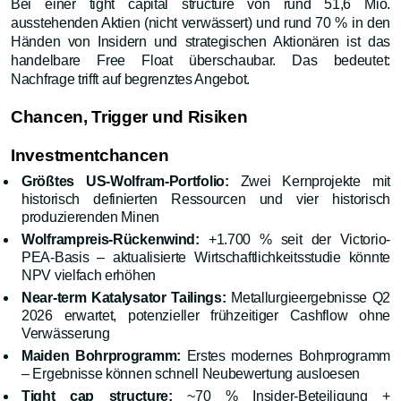
Bei einer tight capital structure von rund 51,6 Mio.
ausstehenden Aktien (nicht verwässert) und rund 70 % in den
Händen von Insidern und strategischen Aktionären ist das
handelbare Free Float überschaubar. Das bedeutet:
Nachfrage trifft auf begrenztes Angebot.
Chancen, Trigger und Risiken
Investmentchancen
Größtes US-Wolfram-Portfolio:
Zwei Kernprojekte mit
historisch definierten Ressourcen und vier historisch
produzierenden Minen
Wolframpreis-Rückenwind:
+1.700 % seit der Victorio-
PEA-Basis – aktualisierte Wirtschaftlichkeitsstudie könnte
NPV vielfach erhöhen
Near-term Katalysator Tailings:
Metallurgieergebnisse Q2
2026 erwartet, potenzieller frühzeitiger Cashflow ohne
Verwässerung
Maiden Bohrprogramm:
Erstes modernes Bohrprogramm
– Ergebnisse können schnell Neubewertung ausloesen
Tight cap structure:
~70 % Insider-Beteiligung +