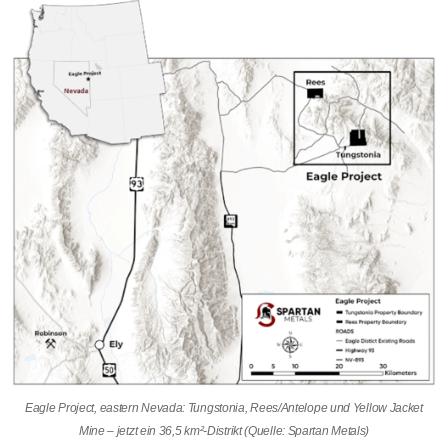
Eagle Project, eastern Nevada: Tungstonia, Rees/Antelope und Yellow Jacket
Mine – jetzt ein 36,5 km²-Distrikt (Quelle: Spartan Metals)