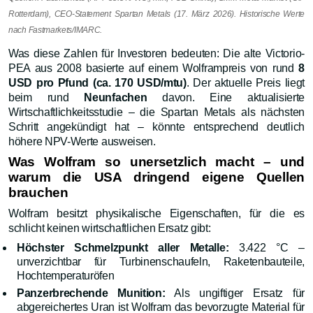
Rotterdam), CEO-Statement Spartan Metals (17. März 2026). Historische Werte
nach Fastmarkets/IMARC.
Was diese Zahlen für Investoren bedeuten: Die alte Victorio-
PEA aus 2008 basierte auf einem Wolframpreis von rund
8
USD pro Pfund (ca. 170 USD/mtu)
. Der aktuelle Preis liegt
beim rund
Neunfachen
davon. Eine aktualisierte
Wirtschaftlichkeitsstudie – die Spartan Metals als nächsten
Schritt angekündigt hat – könnte entsprechend deutlich
höhere NPV-Werte ausweisen.
Was Wolfram so unersetzlich macht – und
warum die USA dringend eigene Quellen
brauchen
Wolfram besitzt physikalische Eigenschaften, für die es
schlicht keinen wirtschaftlichen Ersatz gibt:
Höchster Schmelzpunkt aller Metalle:
3.422 °C –
unverzichtbar für Turbinenschaufeln, Raketenbauteile,
Hochtemperaturöfen
Panzerbrechende Munition:
Als ungiftiger Ersatz für
abgereichertes Uran ist Wolfram das bevorzugte Material für