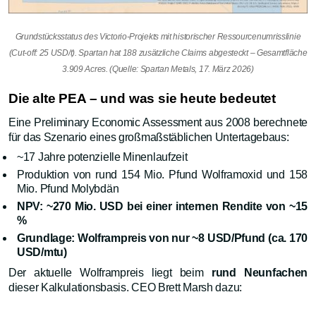
Grundstücksstatus des Victorio-Projekts mit historischer Ressourcenumrisslinie
(Cut-off: 25 USD/t). Spartan hat 188 zusätzliche Claims abgesteckt – Gesamtfläche
3.909 Acres. (Quelle: Spartan Metals, 17. März 2026)
Die alte PEA – und was sie heute bedeutet
Eine Preliminary Economic Assessment aus 2008 berechnete
für das Szenario eines großmaßstäblichen Untertagebaus:
~17 Jahre potenzielle Minenlaufzeit
Produktion von rund 154 Mio. Pfund Wolframoxid und 158
Mio. Pfund Molybdän
NPV: ~270 Mio. USD bei einer internen Rendite von ~15
%
Grundlage: Wolframpreis von nur ~8 USD/Pfund (ca. 170
USD/mtu)
Der aktuelle Wolframpreis liegt beim
rund Neunfachen
dieser Kalkulationsbasis. CEO Brett Marsh dazu: