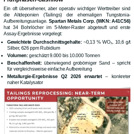
Ein oft übersehener, aber operativ wichtiger Werttreiber sind
die Altdeponien (Tailings) der ehemaligen Tungstonia-
Aufbereitungsanlage.
Spartan Metals Corp. (WKN: A41C56)
hat 34 Bohrlöcher im 5-Meter-Raster abgeteuft und erste
Assay-Ergebnisse vorgelegt:
Gewichtete Durchschnittsgehalte:
~0,13 % WO₃, 10,6 g/t
Silber, 626 ppm Rubidium
Volumen:
geschätzt 9.000 bis 10.000 Tonnen
Beschaffenheit:
überwiegend grobörniger Sand – spricht
für vergleichsweise einfache Aufbereitung
Metallurgie-Ergebnisse Q2 2026 erwartet
– konkreter
naher Katalysator