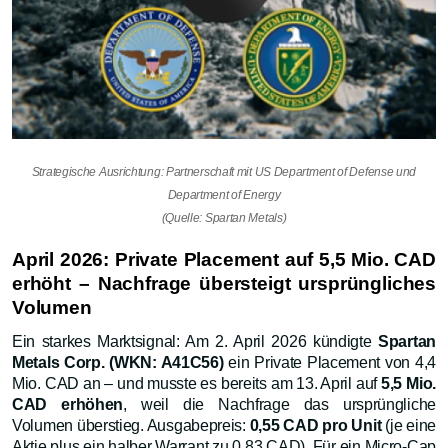
Strategische Ausrichtung: Partnerschaft mit US Department of Defense und
Department of Energy
(Quelle: Spartan Metals)
April 2026: Private Placement auf 5,5 Mio. CAD
erhöht – Nachfrage übersteigt ursprüngliches
Volumen
Ein starkes Marktsignal: Am 2. April 2026 kündigte
Spartan
Metals Corp. (WKN: A41C56)
ein Private Placement von 4,4
Mio. CAD an – und musste es bereits am 13. April auf
5,5 Mio.
CAD erhöhen
, weil die Nachfrage das ursprüngliche
Volumen überstieg. Ausgabepreis:
0,55 CAD pro Unit
(je eine
Aktie plus ein halber Warrant zu 0,83 CAD). Für ein Micro-Cap