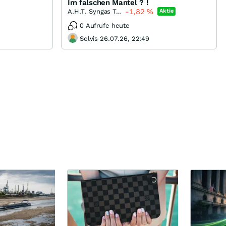
Im falschen Mantel ? !
-1,82
%
A.H.T. Syngas Technology
Aktie
0 Aufrufe heute
Solvis 26.07.26, 22:49