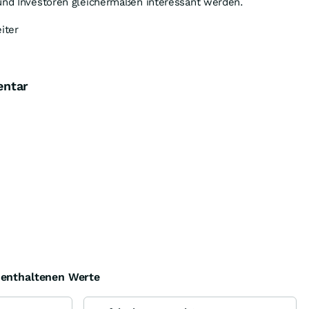
 und Investoren gleichermaßen interessant werden.
iter
entar
e enthaltenen Werte