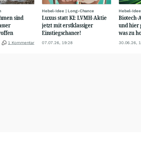
n
Hebel-Idee | Long-Chance
Hebel-Idee
hmen sind
Luxus statt KI: LVMH-Aktie
Biotech-A
sser
jetzt mit erstklassiger
und hier 
roffen
Einstiegschance!
was zu ho
1 Kommentar
07.07.26, 19:28
30.06.26, 