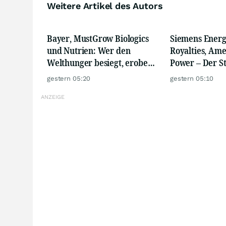
Weitere Artikel des Autors
Bayer, MustGrow Biologics
Siemens Energ
und Nutrien: Wer den
Royalties, Ame
Welthunger besiegt, erobert
Power – Der 
den Agrarmarkt
gerade erst b
gestern 05:20
gestern 05:10