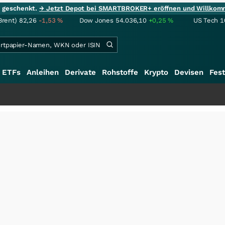
ie geschenkt.
→ Jetzt Depot bei SMARTBROKER+ eröffnen und Willkom
Brent)
82,26
-1,53
%
Dow Jones
54.036,10
+0,25
%
US Tech 1
ETFs
Anleihen
Derivate
Rohstoffe
Krypto
Devisen
Fest
+