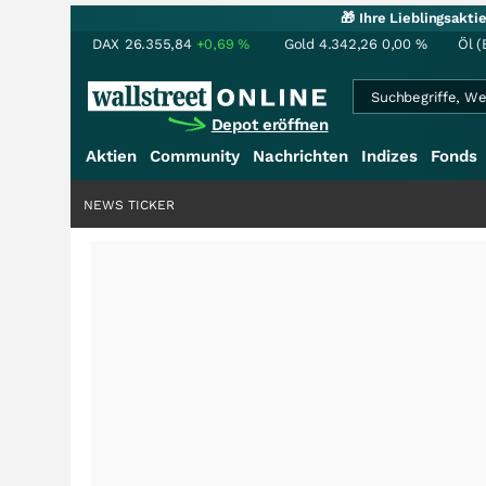
🎁 Ihre Lieblingsakt
DAX
26.355,84
+0,69
%
Gold
4.342,26
0,00
%
Öl (
Depot eröffnen
Aktien
Community
Nachrichten
Indizes
Fonds
NEWS TICKER