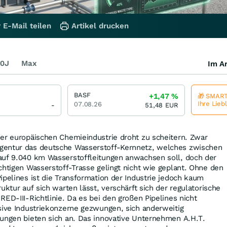
 E-Mail teilen
Artikel drucken
0J
Max
Im Ar
BASF
+1,47
%
🎁 SMART
Ihre Lieb
07.08.26
-
51,48
EUR
der europäischen Chemieindustrie droht zu scheitern. Zwar
gentur das deutsche Wasserstoff-Kernnetz, welches zwischen
auf 9.040 km Wasserstoffleitungen anwachsen soll, doch der
chtigen Wasserstoff-Trasse gelingt nicht wie geplant. Ohne den
ipelines ist die Transformation der Industrie jedoch kaum
uktur auf sich warten lässt, verschärft sich der regulatorische
RED-III-Richtlinie. Da es bei den großen Pipelines nicht
sive Industriekonzerne gezwungen, sich anderweitig
sungen bieten sich an. Das innovative Unternehmen A.H.T.