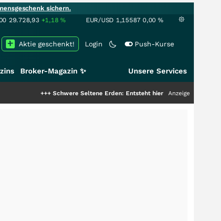
mensgeschenk sichern.
00
29.728,93
+1,18
%
EUR/USD
1,15587
0,00
%
Aktie geschenkt!
Login
Push-Kurse
zins
Broker-Magazin ✨
Unsere Services
++
Schwere Seltene Erden: Entsteht hier die nächste Milliardenstory?
Anzeige
+++