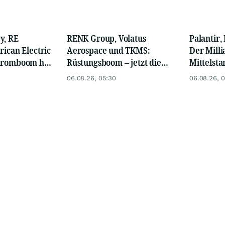
y, RE
RENK Group, Volatus
Palantir,
rican Electric
Aerospace und TKMS:
Der Mill
Stromboom hat
Rüstungsboom – jetzt die
Mittelsta
egonnen
drei Hebel Land, Luft und
ungenutzt
06.08.26, 05:30
06.08.26, 
Wasser nutzen
jetzt für