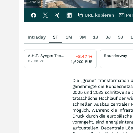
Foto: KI
URL kopieren
Per
Intraday
5T
1M
3M
1J
3J
5J
1
A.H.T. Syngas Technology
Rounderway
-8,47
%
07.08.26
1,6200
EUR
Die „grüne“ Transformation 
genehmigte die Bundesnetza
2025 und 2032 schrittweise 
tatsächliche Hochlauf der wi
schnellen Ausbau zentraler P
möglich. Während die Infrastr
Druck durch die europäische 
vorangeht, sind energieinten
aufzustellen. Dezentrale Lö