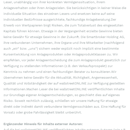
Leser, unabhängig von ihrer konkreten Vermögenssituation, ihrem
Anlageverhalten oder ihren Anlagezielen. Sie berücksichtigen in keiner Weise die
individuelle Situation des einzelnen Lesers und ersetzen keine auf seine
individuellen Bedürfnisse ausgerichtete, fachkundige Anlageberatung.Der
Erwerb von Wertpapieren birgt Risiken, die zum Totalverlust des eingesetzten
Kapitals führen können. Etwaige in der Vergangenheit erzielte Gewinne bieten
keine Gewähr für etwaige Gewinne in der Zukunft. Die Smartbroker Holding AG,
ihre verbundenen Unternehmen, ihre Organe und ihre Mitarbeiter (nachfolgend
auch „wir“ bzw. „uns“) sichern weder explizit noch implizit eine bestimmte
Kursentwicklung von Anlageprodukten oder Anlageproduktklassen zu. Wir
empfehlen, vor jeder Anlageentscheidung die zum Anlageprodukt gesetzlich zur
Verfügung zu stellenden Informationen (z.B. den Verkaufsprospekt) zur
Kenntnis zu nehmen und einen fachkundigen Berater zu konsultieren.Wir
übernehmen keine Gewähr für die Aktualität, Richtigkeit, Angemessenheit,
Qualität und Vollständigkeit der auf wallstreetONLINE zur Verfügung gestellten
Informationen.Machen Leser die bei wallstreetONLINE veröffentlichten Inhalte
zur Grundlage eigener Anlageentscheidungen, so geschieht dies auf eigenes
Risiko. Soweit rechtlich zulässig, schließen wir unsere Haftung für etwaige
direkt oder indirekt damit verbundene Vermögensschäden aus. Eine Haftung für
Vorsatz oder grobe Fahrlässigkeit bleibt unberührt.
Ergänzender Hinweis für Inhalte externer Autoren:
Auf die bei wallstreetONLINE veröffentlichten Inhalte externer Autoren (wie z.B.