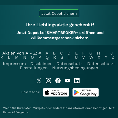
Jetzt Depot sichern
Ihre Lieblingsaktie geschenkt!
Jetzt Depot bei SMARTBROKER+ eröffnen und
Willkommensgeschenk sichern.
Aktien von A - Z:
#
A
B
C
D
E
F
G
H
I
J
K
L
M
N
O
P
Q
R
S
T
U
V
W
X
Y
Z
Impressum
Disclaimer
Datenschutz
Datenschutz-
Einstellungen
Nutzungsbedingungen
Unsere Apps:
Wenn Sie Kursdaten, Widgets oder andere Finanzinformationen benötigen, hilft
Ihnen
ARIVA
gerne.