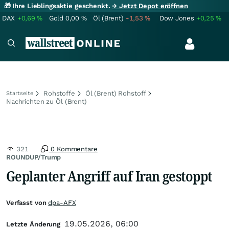
🎁 Ihre Lieblingsaktie geschenkt.
→ Jetzt Depot eröffnen
DAX
+0,69
%
Gold
0,00
%
Öl (Brent)
-1,53
%
Dow Jones
+0,25
%
Rohstoffe
Öl (Brent) Rohstoff
Startseite
Nachrichten zu Öl (Brent)
321
0 Kommentare
ROUNDUP/Trump
Geplanter Angriff auf Iran gestoppt
Verfasst von
dpa-AFX
19.05.2026, 06:00
Letzte Änderung