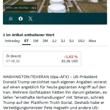
Foto: Jan Woitas - dpa
1 im Artikel enthaltener Wert
Intraday
5T
1M
3M
1J
3J
5J
10J
Max
Öl (Brent)
-1,62
%
07.08.26
82,26
USD
WASHINGTON/TEHERAN (dpa-AFX) - US-Präsident
Donald Trump verzichtet nach eigenen Angaben vorerst
auf einen angeblich für heute geplanten Angriff auf den
Iran. Mehrere Golfstaaten hätten ihn darum gebeten, es
liefen "ernsthafte Verhandlungen" mit Teheran, schrieb
Trump auf der Plattform Truth Social. Deshalb habe er
Verteidigungsminister Pete Hegseth und andere US-