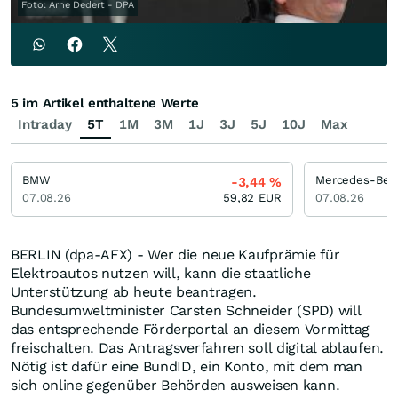
Foto: Arne Dedert - DPA
5 im Artikel enthaltene Werte
Intraday
5T
1M
3M
1J
3J
5J
10J
Max
BMW
Mercedes-Ben
-3,44
%
07.08.26
59,82
EUR
07.08.26
BERLIN (dpa-AFX) - Wer die neue Kaufprämie für
Elektroautos nutzen will, kann die staatliche
Unterstützung ab heute beantragen.
Bundesumweltminister Carsten Schneider (SPD) will
das entsprechende Förderportal an diesem Vormittag
freischalten. Das Antragsverfahren soll digital ablaufen.
Nötig ist dafür eine BundID, ein Konto, mit dem man
sich online gegenüber Behörden ausweisen kann.