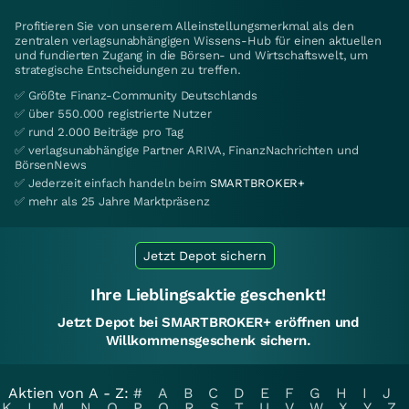
Profitieren Sie von unserem Alleinstellungsmerkmal als den
zentralen verlagsunabhängigen Wissens-Hub für einen aktuellen
und fundierten Zugang in die Börsen- und Wirtschaftswelt, um
strategische Entscheidungen zu treffen.
✅ Größte Finanz-Community Deutschlands
✅ über 550.000 registrierte Nutzer
✅ rund 2.000 Beiträge pro Tag
✅ verlagsunabhängige Partner ARIVA, FinanzNachrichten und
BörsenNews
✅ Jederzeit einfach handeln beim
SMARTBROKER+
✅ mehr als 25 Jahre Marktpräsenz
Jetzt Depot sichern
Ihre Lieblingsaktie geschenkt!
Jetzt Depot bei SMARTBROKER+ eröffnen und
Willkommensgeschenk sichern.
Aktien von A - Z:
#
A
B
C
D
E
F
G
H
I
J
K
L
M
N
O
P
Q
R
S
T
U
V
W
X
Y
Z