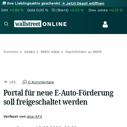
🎁 Ihre Lieblingsaktie geschenkt.
→ Jetzt Depot eröffnen
DAX
+0,69
%
Gold
0,00
%
Öl (Brent)
+0,02
%
Dow Jones
+0,25
%
Aktien
BMW Aktie
Nachrichten zu BMW
Startseite
185
0 Kommentare
Portal für neue E-Auto-Förderung
soll freigeschaltet werden
Verfasst von
dpa-AFX