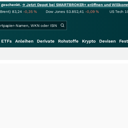
ie geschenkt.
→ Jetzt Depot bei SMARTBROKER+ eröffnen und Willkom
(Brent)
83,24
-0,35
%
Dow Jones
53.852,41
-0,09
%
US Tech 1
ETFs
Anleihen
Derivate
Rohstoffe
Krypto
Devisen
Fest
+