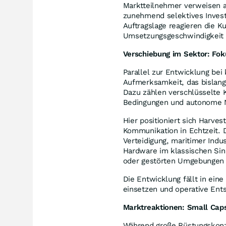
Marktteilnehmer verweisen
zunehmend selektives Investo
Auftragslage reagieren die 
Umsetzungsgeschwindigkeit
Verschiebung im Sektor: Fok
Parallel zur Entwicklung be
Aufmerksamkeit, das bislang 
Dazu zählen verschlüsselte
Bedingungen und autonome N
Hier positioniert sich Harve
Kommunikation in Echtzeit.
Verteidigung, maritimer Indus
Hardware im klassischen Sin
oder gestörten Umgebungen z
Die Entwicklung fällt in ein
einsetzen und operative Ent
Marktreaktionen: Small Caps
Während große Rüstungskonze