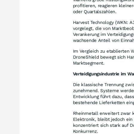
profitieren, reagieren klein
oder Quartalszahlen.
Harvest Technology (WKN: A3
vorgelegt, die von Marktbeo
Verankerung im Verteidigung
wachsende Anteil von Einna
Im Vergleich zu etablierte
DroneShield bewegt sich Har
Marktsegment.
Verteidigungsindustrie im W
Die klassische Trennung zwi
zunehmend. Systeme werden 
Entwicklung führt dazu, dass
bestehende Lieferketten ei
Rheinmetall erweitert zwar k
Elektronik, bleibt jedoch ei
konzentriert sich stark au
Konkurrenz.