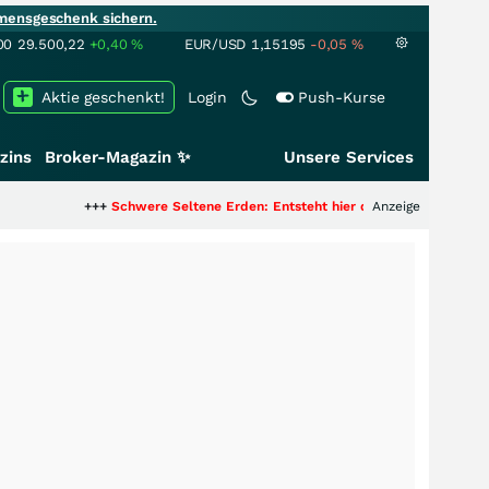
mensgeschenk sichern.
00
29.500,22
+0,40
%
EUR/USD
1,15195
-0,05
%
Aktie geschenkt!
Login
Push-Kurse
zins
Broker-Magazin ✨
Unsere Services
++
Schwere Seltene Erden: Entsteht hier die nächste Milliardenstory?
Anzeige
+++