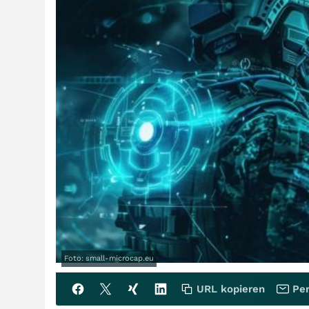
Foto: small-microcap.eu
URL kopieren
Per