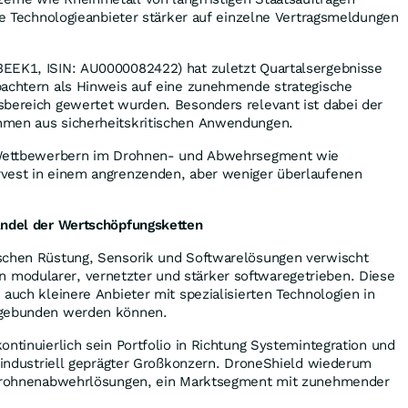
ere Technologieanbieter stärker auf einzelne Vertragsmeldungen
EEK1, ISIN: AU0000082422) hat zuletzt Quartalsergebnisse
bachtern als Hinweis auf eine zunehmende strategische
sbereich gewertet wurden. Besonders relevant ist dabei der
hmen aus sicherheitskritischen Anwendungen.
n Wettbewerbern im Drohnen- und Abwehrsegment wie
vest in einem angrenzenden, aber weniger überlaufenen
andel der Wertschöpfungsketten
schen Rüstung, Sensorik und Softwarelösungen verwischt
modularer, vernetzter und stärker softwaregetrieben. Diese
 auch kleinere Anbieter mit spezialisierten Technologien in
ngebunden werden können.
ontinuierlich sein Portfolio in Richtung Systemintegration und
n industriell geprägter Großkonzern. DroneShield wiederum
f Drohnenabwehrlösungen, ein Marktsegment mit zunehmender