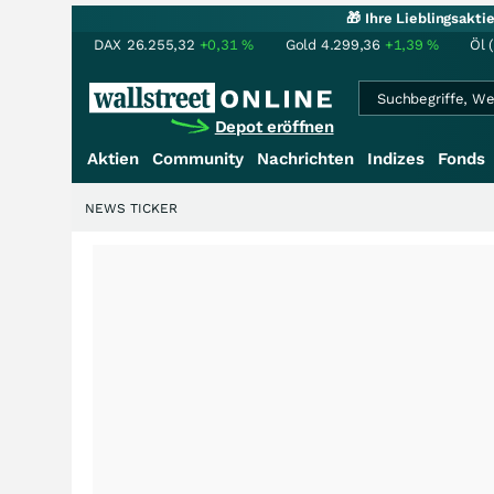
🎁 Ihre Lieblingsakt
DAX
26.255,32
+0,31
%
Gold
4.299,36
+1,39
%
Öl 
Depot eröffnen
Aktien
Community
Nachrichten
Indizes
Fonds
NEWS TICKER