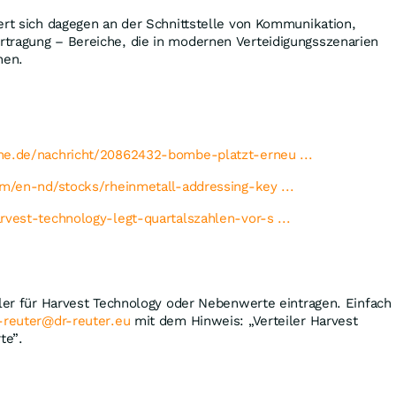
ert sich dagegen an der Schnittstelle von Kommunikation,
tragung – Bereiche, die in modernen Verteidigungsszenarien
nen.
ne.de/nachricht/20862432-bombe-platzt-erneu ...
om/en-nd/stocks/rheinmetall-addressing-key ...
rvest-technology-legt-quartalszahlen-vor-s ...
iler für Harvest Technology oder Nebenwerte eintragen. Einfach
-reuter@dr-reuter.eu
mit dem Hinweis: „Verteiler Harvest
te”.