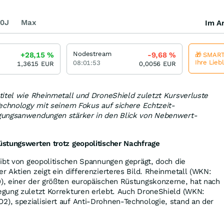
0J
Max
Im Ar
Nodestream
+28,15
%
-9,68
%
🎁 SMART
Ihre Lieb
08:01:53
1,3615
EUR
0,0056
EUR
titel wie Rheinmetall und DroneShield zuletzt Kursverluste
echnology mit seinem Fokus auf sichere Echtzeit-
gungsanwendungen stärker in den Blick von Nebenwert-
stungswerten trotz geopolitischer Nachfrage
ibt von geopolitischen Spannungen geprägt, doch die
 Aktien zeigt ein differenzierteres Bild. Rheinmetall (WKN:
, einer der größten europäischen Rüstungskonzerne, hat nach
gung zuletzt Korrekturen erlebt. Auch DroneShield (WKN:
, spezialisiert auf Anti-Drohnen-Technologie, stand an der