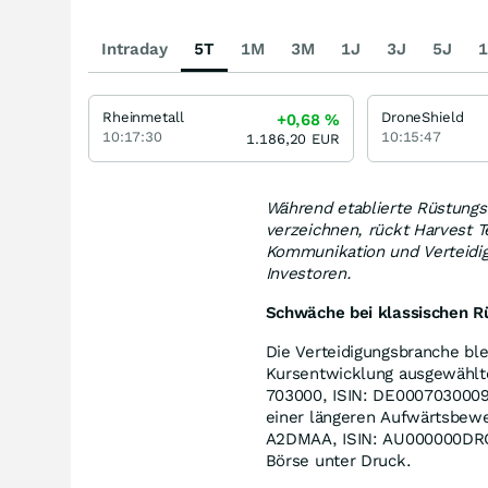
Intraday
5T
1M
3M
1J
3J
5J
1
Rheinmetall
DroneShield
+0,68
%
10:17:30
10:15:47
1.186,20
EUR
Während etablierte Rüstungs
verzeichnen, rückt Harvest T
Kommunikation und Verteidi
Investoren.
Schwäche bei klassischen Rü
Die Verteidigungsbranche ble
Kursentwicklung ausgewählter
703000, ISIN: DE0007030009)
einer längeren Aufwärtsbewe
A2DMAA, ISIN: AU000000DRO2)
Börse unter Druck.