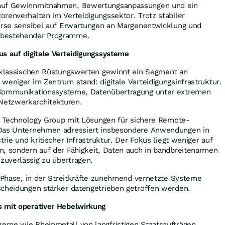
 auf Gewinnmitnahmen, Bewertungsanpassungen und ein
renverhalten im Verteidigungssektor. Trotz stabiler
Kurse sensibel auf Erwartungen an Margenentwicklung und
 bestehender Programme.
us auf digitale Verteidigungssysteme
i klassischen Rüstungswerten gewinnt ein Segment an
weniger im Zentrum stand: digitale Verteidigungsinfrastruktur.
 Kommunikationssysteme, Datenübertragung unter extremen
etzwerkarchitekturen.
st Technology Group mit Lösungen für sichere Remote-
 Das Unternehmen adressiert insbesondere Anwendungen in
trie und kritischer Infrastruktur. Der Fokus liegt weniger auf
n, sondern auf der Fähigkeit, Daten auch in bandbreitenarmen
uverlässig zu übertragen.
e Phase, in der Streitkräfte zunehmend vernetzte Systeme
scheidungen stärker datengetrieben getroffen werden.
 mit operativer Hebelwirkung
rne wie Rheinmetall von langfristigen Staatsaufträgen