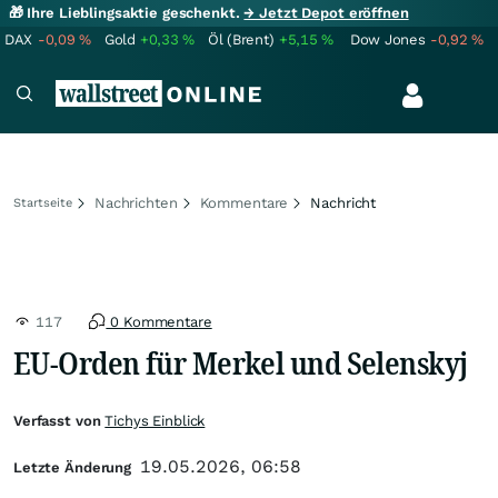
🎁 Ihre Lieblingsaktie geschenkt.
→ Jetzt Depot eröffnen
DAX
-0,09
%
Gold
+0,33
%
Öl (Brent)
+5,15
%
Dow Jones
-0,92
%
Nachrichten
Kommentare
Nachricht
Startseite
117
0 Kommentare
EU-Orden für Merkel und Selenskyj
Verfasst von
Tichys Einblick
19.05.2026, 06:58
Letzte Änderung