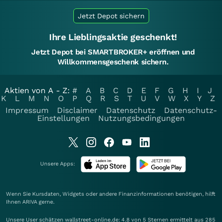
Jetzt Depot sichern
Ihre Lieblingsaktie geschenkt!
Jetzt Depot bei SMARTBROKER+ eröffnen und
Willkommensgeschenk sichern.
Aktien von A - Z:
#
A
B
C
D
E
F
G
H
I
J
K
L
M
N
O
P
Q
R
S
T
U
V
W
X
Y
Z
Impressum
Disclaimer
Datenschutz
Datenschutz-
Einstellungen
Nutzungsbedingungen
Unsere Apps:
Wenn Sie Kursdaten, Widgets oder andere Finanzinformationen benötigen, hilft
Ihnen
ARIVA
gerne.
Unsere User schätzen wallstreet-online.de: 4.8 von 5 Sternen ermittelt aus 285