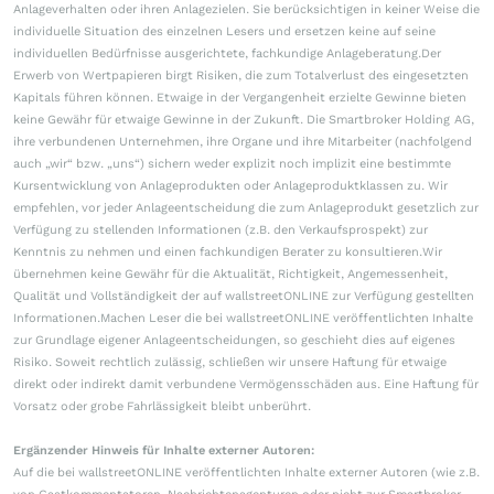
Anlageverhalten oder ihren Anlagezielen. Sie berücksichtigen in keiner Weise die
individuelle Situation des einzelnen Lesers und ersetzen keine auf seine
individuellen Bedürfnisse ausgerichtete, fachkundige Anlageberatung.Der
Erwerb von Wertpapieren birgt Risiken, die zum Totalverlust des eingesetzten
Kapitals führen können. Etwaige in der Vergangenheit erzielte Gewinne bieten
keine Gewähr für etwaige Gewinne in der Zukunft. Die Smartbroker Holding AG,
ihre verbundenen Unternehmen, ihre Organe und ihre Mitarbeiter (nachfolgend
auch „wir“ bzw. „uns“) sichern weder explizit noch implizit eine bestimmte
Kursentwicklung von Anlageprodukten oder Anlageproduktklassen zu. Wir
empfehlen, vor jeder Anlageentscheidung die zum Anlageprodukt gesetzlich zur
Verfügung zu stellenden Informationen (z.B. den Verkaufsprospekt) zur
Kenntnis zu nehmen und einen fachkundigen Berater zu konsultieren.Wir
übernehmen keine Gewähr für die Aktualität, Richtigkeit, Angemessenheit,
Qualität und Vollständigkeit der auf wallstreetONLINE zur Verfügung gestellten
Informationen.Machen Leser die bei wallstreetONLINE veröffentlichten Inhalte
zur Grundlage eigener Anlageentscheidungen, so geschieht dies auf eigenes
Risiko. Soweit rechtlich zulässig, schließen wir unsere Haftung für etwaige
direkt oder indirekt damit verbundene Vermögensschäden aus. Eine Haftung für
Vorsatz oder grobe Fahrlässigkeit bleibt unberührt.
Ergänzender Hinweis für Inhalte externer Autoren:
Auf die bei wallstreetONLINE veröffentlichten Inhalte externer Autoren (wie z.B.