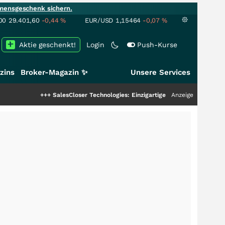
mensgeschenk sichern.
00
29.401,60
-0,44
%
EUR/USD
1,15464
-0,07
%
Aktie geschenkt!
Login
Push-Kurse
zins
Broker-Magazin ✨
Unsere Services
alesCloser Technologies: Einzigartige Leistung zieht die Top-Dogs an!
Anzeige
+++