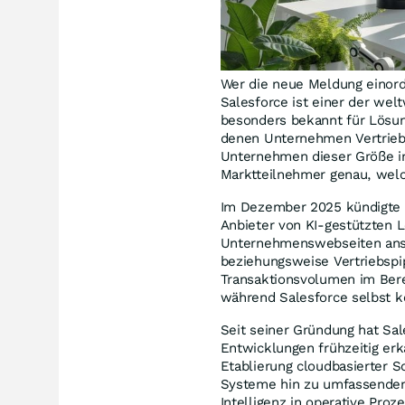
Wer die neue Meldung einord
Salesforce ist einer der we
besonders bekannt für Lösu
denen Unternehmen Vertrieb
Unternehmen dieser Größe in
Marktteilnehmer genau, welc
Im Dezember 2025 kündigte S
Anbieter von KI-gestützten 
Unternehmenswebseiten anspr
beziehungsweise Vertriebspi
Transaktionsvolumen im Berei
während Salesforce selbst ke
Seit seiner Gründung hat Sal
Entwicklungen frühzeitig erk
Etablierung cloudbasierter 
Systeme hin zu umfassenden P
Intelligenz in operative Proz