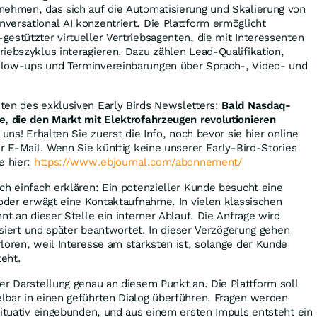
nehmen, das sich auf die Automatisierung und Skalierung von
ersational AI konzentriert. Die Plattform ermöglicht
estützter virtueller Vertriebsagenten, die mit Interessenten
iebszyklus interagieren. Dazu zählen Lead-Qualifikation,
llow-ups und Terminvereinbarungen über Sprach-, Video- und
ten des exklusiven Early Birds Newsletters:
Bald Nasdaq-
e, die den Markt mit Elektrofahrzeugen revolutionieren
 uns! Erhalten Sie zuerst die Info, noch bevor sie hier online
er E-Mail. Wenn Sie künftig keine unserer Early-Bird-Stories
e hier:
https://www.ebjournal.com/abonnement/
ch einfach erklären: Ein potenzieller Kunde besucht eine
 oder erwägt eine Kontaktaufnahme. In vielen klassischen
nt an dieser Stelle ein interner Ablauf. Die Anfrage wird
risiert und später beantwortet. In dieser Verzögerung gehen
loren, weil Interesse am stärksten ist, solange der Kunde
eht.
er Darstellung genau an diesem Punkt an. Die Plattform soll
lbar in einen geführten Dialog überführen. Fragen werden
situativ eingebunden, und aus einem ersten Impuls entsteht ein