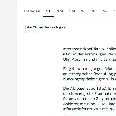
Intraday
5T
1M
3M
1J
3J
5J
1
SalesCloser Technologies
08:30:30
Interessenskonflikte & Risi
(Datum der erstmaligen Verbr
Uhr; Abstimmung mit dem Em
Es geht um ein junges Micro
an strategischer Bedeutung 
Kundengesprächen genau in 
Die Abfolge ist auffällig. E
durch eine große Übernahme 
Patent, dann eine Zusammena
Anbieter mit rund 31 Milliar
Inferenzinfrastruktur mit N