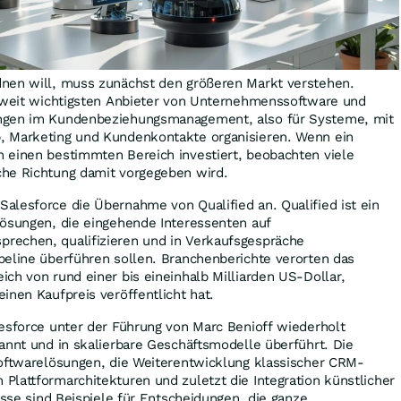
nen will, muss zunächst den größeren Markt verstehen.
ltweit wichtigsten Anbieter von Unternehmenssoftware und
ngen im Kundenbeziehungsmanagement, also für Systeme, mit
, Marketing und Kundenkontakte organisieren. Wenn ein
 einen bestimmten Bereich investiert, beobachten viele
he Richtung damit vorgegeben wird.
alesforce die Übernahme von Qualified an. Qualified ist ein
Lösungen, die eingehende Interessenten auf
echen, qualifizieren und in Verkaufsgespräche
peline überführen sollen. Branchenberichte verorten das
ch von rund einer bis eineinhalb Milliarden US-Dollar,
inen Kaufpreis veröffentlicht hat.
esforce unter der Führung von Marc Benioff wiederholt
annt und in skalierbare Geschäftsmodelle überführt. Die
Softwarelösungen, die Weiterentwicklung klassischer CRM-
lattformarchitekturen und zuletzt die Integration künstlicher
esse sind Beispiele für Entscheidungen, die ganze