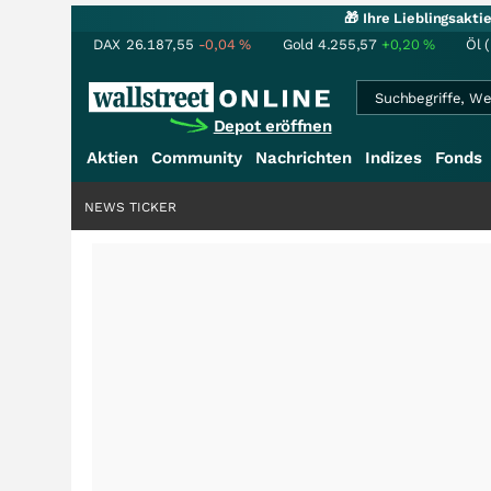
🎁 Ihre Lieblingsakt
DAX
26.187,55
-0,04
%
Gold
4.255,57
+0,20
%
Öl 
Depot eröffnen
Aktien
Community
Nachrichten
Indizes
Fonds
NEWS TICKER