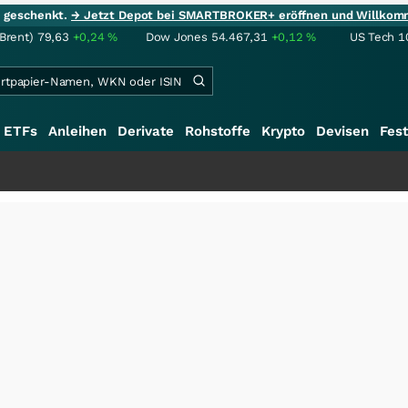
ie geschenkt.
→ Jetzt Depot bei SMARTBROKER+ eröffnen und Willkom
(Brent)
79,63
+0,24
%
Dow Jones
54.467,31
+0,12
%
US Tech 1
ETFs
Anleihen
Derivate
Rohstoffe
Krypto
Devisen
Fest
+++
S