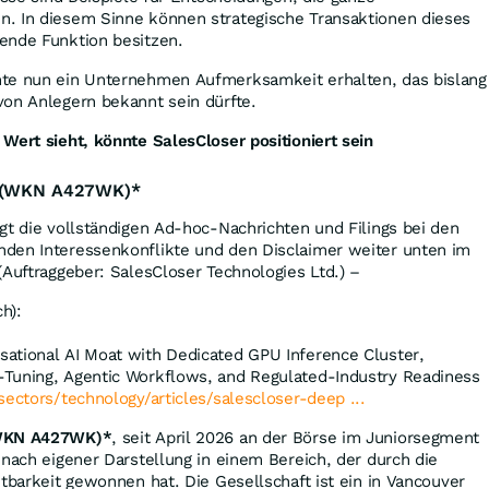
. In diesem Sinne können strategische Transaktionen dieses
ende Funktion besitzen.
te nun ein Unternehmen Aufmerksamkeit erhalten, das bislang
von Anlegern bekannt sein dürfte.
Wert sieht, könnte SalesCloser positioniert sein
s (WKN A427WK)*
gt die vollständigen Ad-hoc-Nachrichten und Filings bei den
den Interessenkonflikte und den Disclaimer weiter unten im
(Auftraggeber: SalesCloser Technologies Ltd.) –
h):
ational AI Moat with Dedicated GPU Inference Cluster,
Tuning, Agentic Workflows, and Regulated-Industry Readiness
sectors/technology/articles/salescloser-deep ...
(WKN A427WK)*
, seit April 2026 an der Börse im Juniorsegment
 nach eigener Darstellung in einem Bereich, der durch die
htbarkeit gewonnen hat. Die Gesellschaft ist ein in Vancouver