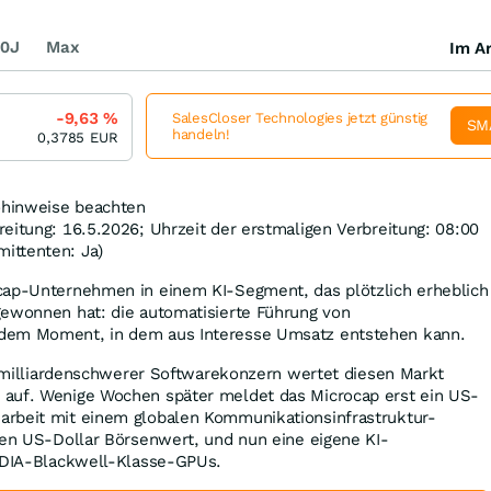
0J
Max
Im Ar
-9,63
%
SalesCloser Technologies jetzt günstig
SM
handeln!
0,3785
EUR
kohinweise beachten
eitung: 16.5.2026; Uhrzeit der erstmaligen Verbreitung: 08:00
ittenten: Ja)
cap-Unternehmen in einem KI-Segment, das plötzlich erheblich
gewonnen hat: die automatisierte Führung von
dem Moment, in dem aus Interesse Umsatz entstehen kann.
in milliardenschwerer Softwarekonzern wertet diesen Markt
auf. Wenige Wochen später meldet das Microcap erst ein US-
rbeit mit einem globalen Kommunikationsinfrastruktur-
den US-Dollar Börsenwert, und nun eine eigene KI-
VIDIA-Blackwell-Klasse-GPUs.