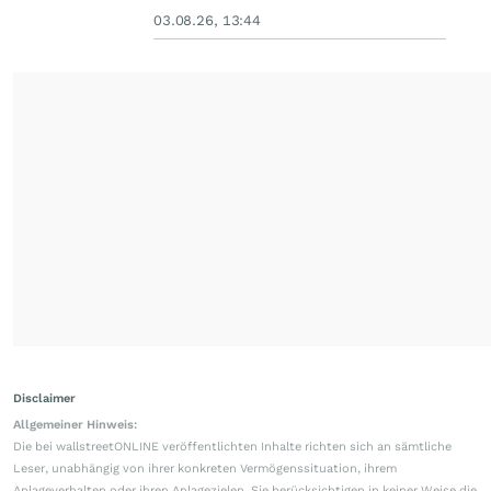
03.08.26, 13:44
Disclaimer
Allgemeiner Hinweis:
Die bei wallstreetONLINE veröffentlichten Inhalte richten sich an sämtliche
Leser, unabhängig von ihrer konkreten Vermögenssituation, ihrem
Anlageverhalten oder ihren Anlagezielen. Sie berücksichtigen in keiner Weise die