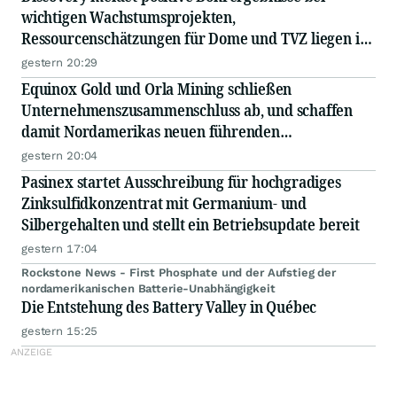
wichtigen Wachstumsprojekten,
Ressourcenschätzungen für Dome und TVZ liegen im
Zeitplan für Ende 2026
gestern 20:29
Equinox Gold und Orla Mining schließen
Unternehmenszusammenschluss ab, und schaffen
damit Nordamerikas neuen führenden
Goldproduzenten
gestern 20:04
Pasinex startet Ausschreibung für hochgradiges
Zinksulfidkonzentrat mit Germanium- und
Silbergehalten und stellt ein Betriebsupdate bereit
gestern 17:04
Rockstone News - First Phosphate und der Aufstieg der
nordamerikanischen Batterie-Unabhängigkeit
Die Entstehung des Battery Valley in Québec
gestern 15:25