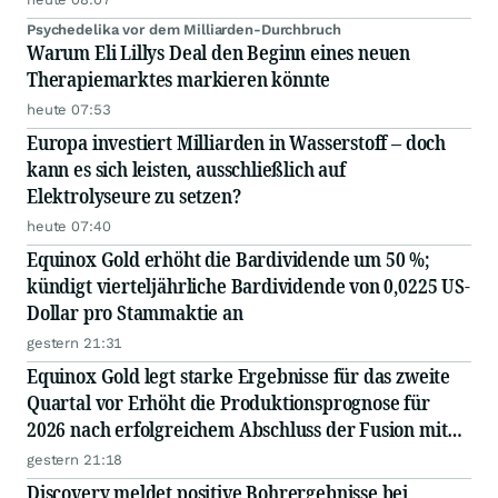
Psychedelika vor dem Milliarden-Durchbruch
Warum Eli Lillys Deal den Beginn eines neuen
Therapiemarktes markieren könnte
heute 07:53
Europa investiert Milliarden in Wasserstoff – doch
kann es sich leisten, ausschließlich auf
Elektrolyseure zu setzen?
heute 07:40
Equinox Gold erhöht die Bardividende um 50 %;
kündigt vierteljährliche Bardividende von 0,0225 US-
Dollar pro Stammaktie an
gestern 21:31
Equinox Gold legt starke Ergebnisse für das zweite
Quartal vor Erhöht die Produktionsprognose für
2026 nach erfolgreichem Abschluss der Fusion mit
Orla Mining Quartalsdividende um 50 % erhöht
gestern 21:18
Discovery meldet positive Bohrergebnisse bei