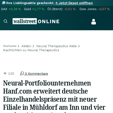
🎁 Ihre Lieblingsaktie geschenkt.
→ Jetzt Depot eröffnen
DAX
+0,39
%
Gold
+1,77
%
Öl (Brent)
-0,51
%
Dow Jones
-0,07
%
Aktien
Neural Therapeutics Aktie
Startseite
Nachrichten zu Neural Therapeutics
125
0 Kommentare
Neural-Portfoliounternehmen
Hanf.com erweitert deutsche
Einzelhandelspräsenz mit neuer
Filiale in Mühldorf am Inn und vier