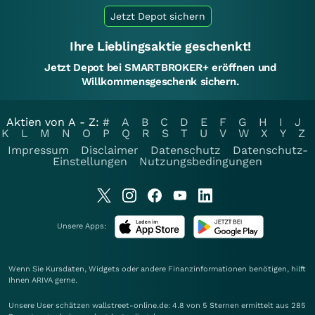
Jetzt Depot sichern
Ihre Lieblingsaktie geschenkt!
Jetzt Depot bei SMARTBROKER+ eröffnen und
Willkommensgeschenk sichern.
Aktien von A - Z:
#
A
B
C
D
E
F
G
H
I
J
K
L
M
N
O
P
Q
R
S
T
U
V
W
X
Y
Z
Impressum
Disclaimer
Datenschutz
Datenschutz-
Einstellungen
Nutzungsbedingungen
Unsere Apps:
Wenn Sie Kursdaten, Widgets oder andere Finanzinformationen benötigen, hilft
Ihnen
ARIVA
gerne.
Unsere User schätzen wallstreet-online.de: 4.8 von 5 Sternen ermittelt aus 285