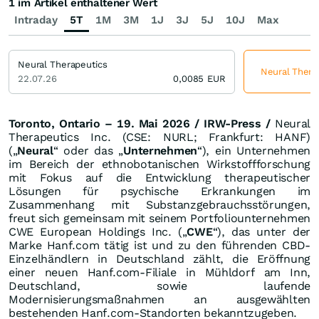
1 im Artikel enthaltener Wert
Intraday
5T
1M
3M
1J
3J
5J
10J
Max
Neural Therapeutics
Neural Therap
22.07.26
0,0085
EUR
Toronto, Ontario – 19. Mai 2026 / IRW-Press /
Neural
Therapeutics Inc. (CSE: NURL; Frankfurt: HANF)
(„
Neural
“ oder das „
Unternehmen
“), ein Unternehmen
im Bereich der ethnobotanischen Wirkstoffforschung
mit Fokus auf die Entwicklung therapeutischer
Lösungen für psychische Erkrankungen im
Zusammenhang mit Substanzgebrauchsstörungen,
freut sich gemeinsam mit seinem Portfoliounternehmen
CWE European Holdings Inc. („
CWE
“), das unter der
Marke Hanf.com tätig ist und zu den führenden CBD-
Einzelhändlern in Deutschland zählt, die Eröffnung
einer neuen Hanf.com-Filiale in Mühldorf am Inn,
Deutschland, sowie laufende
Modernisierungsmaßnahmen an ausgewählten
bestehenden Hanf.com-Standorten bekanntzugeben.