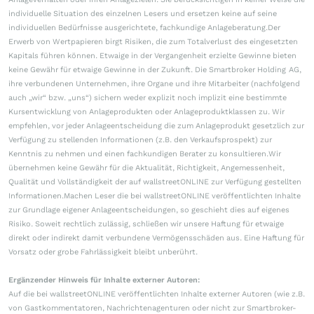
individuelle Situation des einzelnen Lesers und ersetzen keine auf seine
individuellen Bedürfnisse ausgerichtete, fachkundige Anlageberatung.Der
Erwerb von Wertpapieren birgt Risiken, die zum Totalverlust des eingesetzten
Kapitals führen können. Etwaige in der Vergangenheit erzielte Gewinne bieten
keine Gewähr für etwaige Gewinne in der Zukunft. Die Smartbroker Holding AG,
ihre verbundenen Unternehmen, ihre Organe und ihre Mitarbeiter (nachfolgend
auch „wir“ bzw. „uns“) sichern weder explizit noch implizit eine bestimmte
Kursentwicklung von Anlageprodukten oder Anlageproduktklassen zu. Wir
empfehlen, vor jeder Anlageentscheidung die zum Anlageprodukt gesetzlich zur
Verfügung zu stellenden Informationen (z.B. den Verkaufsprospekt) zur
Kenntnis zu nehmen und einen fachkundigen Berater zu konsultieren.Wir
übernehmen keine Gewähr für die Aktualität, Richtigkeit, Angemessenheit,
Qualität und Vollständigkeit der auf wallstreetONLINE zur Verfügung gestellten
Informationen.Machen Leser die bei wallstreetONLINE veröffentlichten Inhalte
zur Grundlage eigener Anlageentscheidungen, so geschieht dies auf eigenes
Risiko. Soweit rechtlich zulässig, schließen wir unsere Haftung für etwaige
direkt oder indirekt damit verbundene Vermögensschäden aus. Eine Haftung für
Vorsatz oder grobe Fahrlässigkeit bleibt unberührt.
Ergänzender Hinweis für Inhalte externer Autoren:
Auf die bei wallstreetONLINE veröffentlichten Inhalte externer Autoren (wie z.B.
von Gastkommentatoren, Nachrichtenagenturen oder nicht zur Smartbroker-