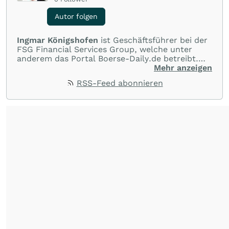
Autor folgen
Ingmar Königshofen
ist Geschäftsführer bei der
FSG Financial Services Group, welche unter
anderem das Portal Boerse-Daily.de betreibt.
Dort werden mehrmals täglich top-aktuelle
Mehr anzeigen
Analysen zu DAX, US-Indizes sowie zu
RSS-Feed abonnieren
besonders attraktiven Einzelwerten
veröffentlicht.
➡️ Zur Telegram-Gruppe:
https://t.me/s/ik_invest
Telegram Gruppen-Name: ik_invest