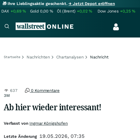
🎁 Ihre Lieblingsaktie geschenkt.
→ Jetzt Depot eröffnen
DAX
+0,69
%
Gold
0,00
%
Öl (Brent)
+0,02
%
Dow Jones
+0,25
%
Nachrichten
Chartanalysen
Nachricht
Startseite
637
0 Kommentare
3M
Ab hier wieder interessant!
Verfasst von
Ingmar Königshofen
19.05.2026, 07:35
Letzte Änderung