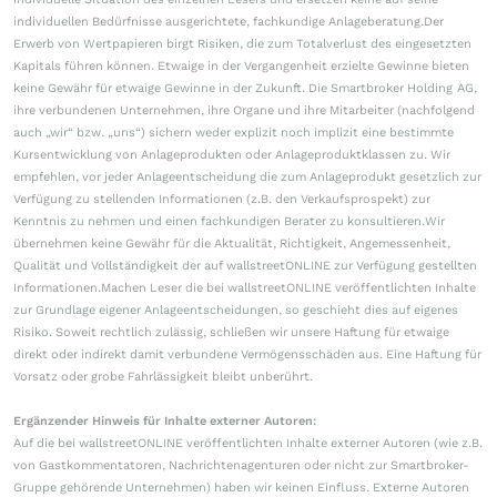
individuellen Bedürfnisse ausgerichtete, fachkundige Anlageberatung.Der
Erwerb von Wertpapieren birgt Risiken, die zum Totalverlust des eingesetzten
Kapitals führen können. Etwaige in der Vergangenheit erzielte Gewinne bieten
keine Gewähr für etwaige Gewinne in der Zukunft. Die Smartbroker Holding AG,
ihre verbundenen Unternehmen, ihre Organe und ihre Mitarbeiter (nachfolgend
auch „wir“ bzw. „uns“) sichern weder explizit noch implizit eine bestimmte
Kursentwicklung von Anlageprodukten oder Anlageproduktklassen zu. Wir
empfehlen, vor jeder Anlageentscheidung die zum Anlageprodukt gesetzlich zur
Verfügung zu stellenden Informationen (z.B. den Verkaufsprospekt) zur
Kenntnis zu nehmen und einen fachkundigen Berater zu konsultieren.Wir
übernehmen keine Gewähr für die Aktualität, Richtigkeit, Angemessenheit,
Qualität und Vollständigkeit der auf wallstreetONLINE zur Verfügung gestellten
Informationen.Machen Leser die bei wallstreetONLINE veröffentlichten Inhalte
zur Grundlage eigener Anlageentscheidungen, so geschieht dies auf eigenes
Risiko. Soweit rechtlich zulässig, schließen wir unsere Haftung für etwaige
direkt oder indirekt damit verbundene Vermögensschäden aus. Eine Haftung für
Vorsatz oder grobe Fahrlässigkeit bleibt unberührt.
Ergänzender Hinweis für Inhalte externer Autoren:
Auf die bei wallstreetONLINE veröffentlichten Inhalte externer Autoren (wie z.B.
von Gastkommentatoren, Nachrichtenagenturen oder nicht zur Smartbroker-
Gruppe gehörende Unternehmen) haben wir keinen Einfluss. Externe Autoren