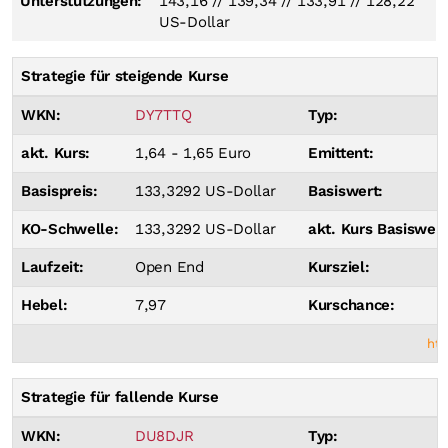
Unterstützungen:
143,16
//
139,34
//
133,91
//
128,22
US-Dollar
Strategie für steigende Kurse
WKN:
DY7TTQ
Typ:
akt. Kurs:
1,64 - 1,65 Euro
Emittent:
Basispreis:
133,3292 US-Dollar
Basiswert:
KO-Schwelle:
133,3292 US-Dollar
akt. Kurs Basiswert
Laufzeit:
Open End
Kursziel:
Hebel:
7,97
Kurschance:
htt
Strategie für fallende Kurse
WKN:
DU8DJR
Typ: