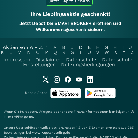
Jetzt Depot sichern
Ihre Lieblingsaktie geschenkt!
Jetzt Depot bei SMARTBROKER+ eröffnen und
Willkommensgeschenk sichern.
Aktien von A - Z:
#
A
B
C
D
E
F
G
H
I
J
K
L
M
N
O
P
Q
R
S
T
U
V
W
X
Y
Z
Impressum
Disclaimer
Datenschutz
Datenschutz-
Einstellungen
Nutzungsbedingungen
Unsere Apps:
Wenn Sie Kursdaten, Widgets oder andere Finanzinformationen benötigen, hilft
Ihnen
ARIVA
gerne.
Unsere User schätzen wallstreet-online.de: 4.8 von 5 Sternen ermittelt aus 285
Bewertungen bei www.kagels-trading.de
Zeitverzögerung der Kursdaten: Deutsche Börsen +15 Min. NASDAQ +15 Min.