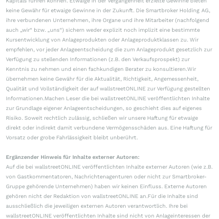
Kapitals führen können. Etwaige in der Vergangenheit erzielte Gewinne bieten
keine Gewähr für etwaige Gewinne in der Zukunft. Die Smartbroker Holding AG,
ihre verbundenen Unternehmen, ihre Organe und ihre Mitarbeiter (nachfolgend
auch „wir“ bzw. „uns“) sichern weder explizit noch implizit eine bestimmte
Kursentwicklung von Anlageprodukten oder Anlageproduktklassen zu. Wir
empfehlen, vor jeder Anlageentscheidung die zum Anlageprodukt gesetzlich zur
Verfügung zu stellenden Informationen (z.B. den Verkaufsprospekt) zur
Kenntnis zu nehmen und einen fachkundigen Berater zu konsultieren.Wir
übernehmen keine Gewähr für die Aktualität, Richtigkeit, Angemessenheit,
Qualität und Vollständigkeit der auf wallstreetONLINE zur Verfügung gestellten
Informationen.Machen Leser die bei wallstreetONLINE veröffentlichten Inhalte
zur Grundlage eigener Anlageentscheidungen, so geschieht dies auf eigenes
Risiko. Soweit rechtlich zulässig, schließen wir unsere Haftung für etwaige
direkt oder indirekt damit verbundene Vermögensschäden aus. Eine Haftung für
Vorsatz oder grobe Fahrlässigkeit bleibt unberührt.
Ergänzender Hinweis für Inhalte externer Autoren:
Auf die bei wallstreetONLINE veröffentlichten Inhalte externer Autoren (wie z.B.
von Gastkommentatoren, Nachrichtenagenturen oder nicht zur Smartbroker-
Gruppe gehörende Unternehmen) haben wir keinen Einfluss. Externe Autoren
gehören nicht der Redaktion von wallstreetONLINE an.Für die Inhalte sind
ausschließlich die jeweiligen externen Autoren verantwortlich. Ihre bei
wallstreetONLINE veröffentlichten Inhalte sind nicht von Anlageinteressen der