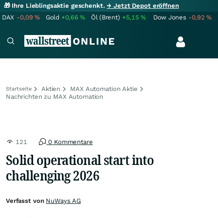
🎁 Ihre Lieblingsaktie geschenkt.
→ Jetzt Depot eröffnen
DAX
-0,09
%
Gold
+0,66
%
Öl (Brent)
+5,15
%
Dow Jones
-0,92
%
Aktien
MAX Automation Aktie
Startseite
Nachrichten zu MAX Automation
121
0 Kommentare
Solid operational start into
challenging 2026
Verfasst von
NuWays AG