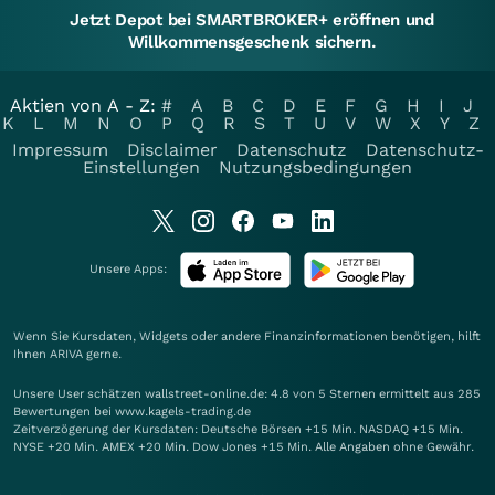
Jetzt Depot bei SMARTBROKER+ eröffnen und
Willkommensgeschenk sichern.
Aktien von A - Z:
#
A
B
C
D
E
F
G
H
I
J
K
L
M
N
O
P
Q
R
S
T
U
V
W
X
Y
Z
Impressum
Disclaimer
Datenschutz
Datenschutz-
Einstellungen
Nutzungsbedingungen
Unsere Apps:
Wenn Sie Kursdaten, Widgets oder andere Finanzinformationen benötigen, hilft
Ihnen
ARIVA
gerne.
Unsere User schätzen wallstreet-online.de: 4.8 von 5 Sternen ermittelt aus 285
Bewertungen bei www.kagels-trading.de
Zeitverzögerung der Kursdaten: Deutsche Börsen +15 Min. NASDAQ +15 Min.
NYSE +20 Min. AMEX +20 Min. Dow Jones +15 Min. Alle Angaben ohne Gewähr.