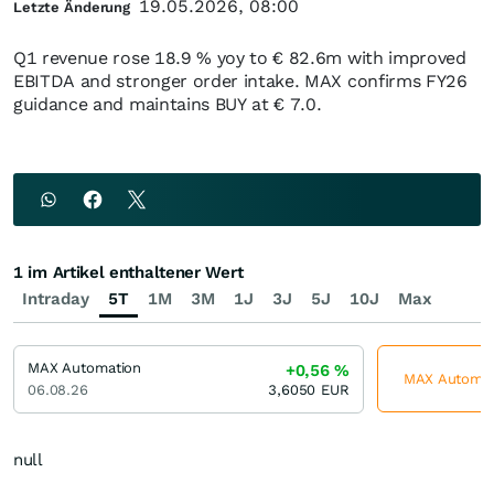
19.05.2026, 08:00
Letzte Änderung
Q1 revenue rose 18.9 % yoy to € 82.6m with improved
EBITDA and stronger order intake. MAX confirms FY26
guidance and maintains BUY at € 7.0.
1 im Artikel enthaltener Wert
Intraday
5T
1M
3M
1J
3J
5J
10J
Max
MAX Automation
+0,56
%
MAX Automati
06.08.26
3,6050
EUR
null