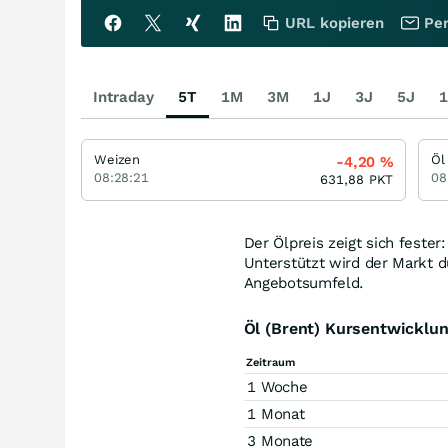
URL kopieren
Per
Intraday
5T
1M
3M
1J
3J
5J
1
Weizen
Öl
-4,20
%
08:28:21
08
631,88
PKT
Der Ölpreis zeigt sich fester
Unterstützt wird der Markt d
Angebotsumfeld.
Öl (Brent) Kursentwicklu
Zeitraum
1 Woche
1 Monat
3 Monate