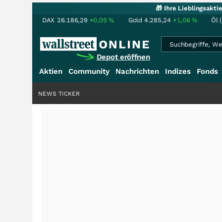
🎁 Ihre Lieblingsakt
DAX
26.186,29
+0,05
%
Gold
4.285,24
+1,06
%
Öl 
Depot eröffnen
Aktien
Community
Nachrichten
Indizes
Fonds
NEWS TICKER