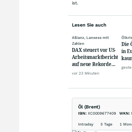
ist.
Lesen Sie auch
Allianz, Lanxess mit
Ölkri
Die 
Zahlen
DAX steuert vor US-
in E
Arbeitsmarktbericht
kau
auf neue Rekorde
geste
zu, Öl steigt
vor 23 Minuten
Öl (Brent)
ISIN:
XC0009677409
WKN:
Intraday
5 Tage
1 Mon