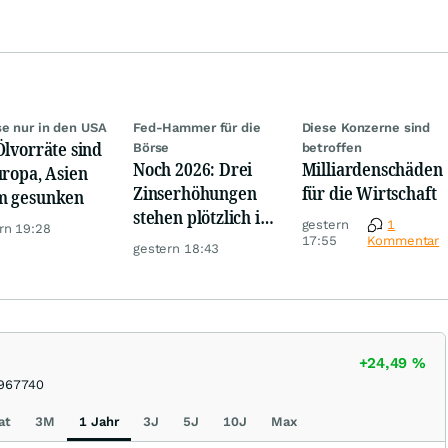
se nur in den USA
Fed-Hammer für die
Diese Konzerne sind
Ölvorräte sind
Börse
betroffen
Noch 2026: Drei
Milliardenschäden
uropa, Asien
Zinserhöhungen
für die Wirtschaft
m gesunken
stehen plötzlich im
gestern
1
rn 19:28
Raum
17:55
Kommentar
gestern 18:43
+24,49
%
967740
at
3M
1 Jahr
3J
5J
10J
Max