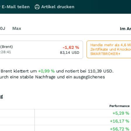
 E-Mail teilen
Artikel drucken
0J
Max
Im Ar
Handle mehr als 4,6 M
 (Brent)
-1,62
%
Zertifikate und Knock
:28:41
83,14
USD
SMARTBROKER+
: Brent klettert um
+0,99
%
und notiert bei 110,39
USD
.
urch eine stabile Nachfrage und ein ausgeglichenes
ng
Performance
+5,29
%
+16,17
%
+56,72
%