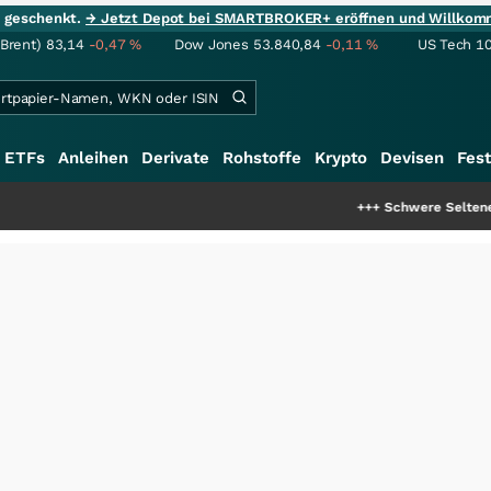
ie geschenkt.
→ Jetzt Depot bei SMARTBROKER+ eröffnen und Willkom
(Brent)
83,14
-0,47
%
Dow Jones
53.840,84
-0,11
%
US Tech 1
ETFs
Anleihen
Derivate
Rohstoffe
Krypto
Devisen
Fest
+++
Schwere Seltene Erden: Entsteht