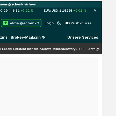
mensgeschenk sichern.
00
29.446,61
+0,22
%
EUR/USD
1,15255
+0,01
%
Aktie geschenkt!
Login
Push-Kurse
zins
Broker-Magazin ✨
Unsere Services
 hier die nächste Milliardenstory?
+++
Anzeige