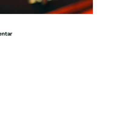
entar