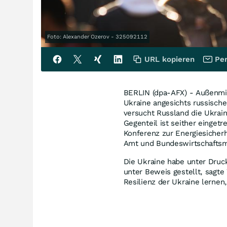
Foto: Alexander Ozerov - 325092112
URL kopieren
Per
BERLIN (dpa-AFX) - Außenmi
Ukraine angesichts russischer
versucht Russland die Ukrain
Gegenteil ist seither eingetr
Konferenz zur Energiesicherh
Amt und Bundeswirtschaftsm
Die Ukraine habe unter Druc
unter Beweis gestellt, sag
Resilienz der Ukraine lernen,