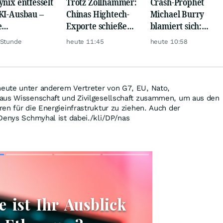
ynix entfesselt
Trotz Zollhammer:
Crash-Prophet
KI-Ausbau –
Chinas Hightech-
Michael Burry
e
Exporte schießen
blamiert sich:
iardenwette ist
weiter nach oben
Diese Wette taugt
 Stunde
heute 11:45
heute 10:58
ntisch
wirklich gar nichts
eute unter anderem Vertreter von G7, EU, Nato,
aus Wissenschaft und Zivilgesellschaft zusammen, um aus den
en für die Energieinfrastruktur zu ziehen. Auch der
Denys Schmyhal ist dabei./kli/DP/nas
Skip