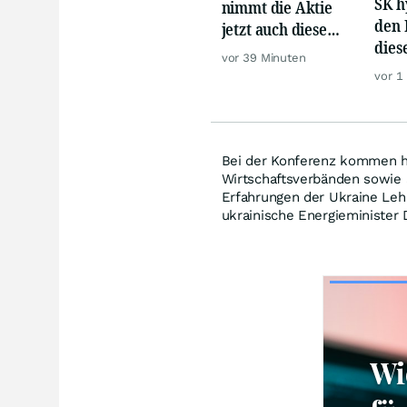
SK h
nimmt die Aktie
den 
jetzt auch diese
dies
Hürde?
vor 39 Minuten
Mill
vor 1
giga
Bei der Konferenz kommen h
Wirtschaftsverbänden sowie 
Erfahrungen der Ukraine Lehr
ukrainische Energieminister 