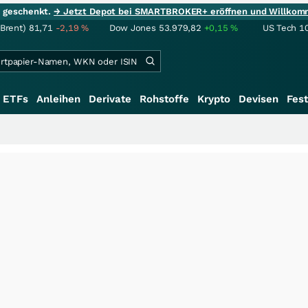
ie geschenkt.
→ Jetzt Depot bei SMARTBROKER+ eröffnen und Willkom
(Brent)
81,71
-2,19
%
Dow Jones
53.979,82
+0,15
%
US Tech 1
ETFs
Anleihen
Derivate
Rohstoffe
Krypto
Devisen
Fest