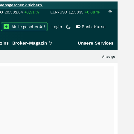
mensgeschenk sichern.
00
29.532,64
+0,51
%
EUR/USD
1,15335
+0,08
%
Aktie geschenkt!
Login
Push-Kurse
zins
Broker-Magazin ✨
Unsere Services
Anzeige