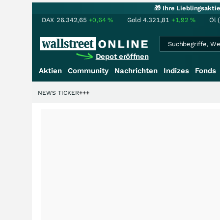
🎁 Ihre Lieblingsakt
DAX
26.342,65
+0,64
%
Gold
4.321,81
+1,92
%
Öl 
Depot eröffnen
Aktien
Community
Nachrichten
Indizes
Fonds
denstory?
+++
NEWS TICKER