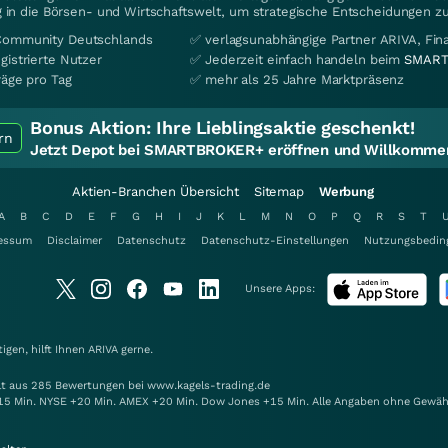
 in die Börsen- und Wirtschaftswelt, um strategische Entscheidungen zu
Community Deutschlands
✅ verlagsunabhängige Partner ARIVA, Fi
gistrierte Nutzer
✅ Jederzeit einfach handeln beim
SMART
räge pro Tag
✅ mehr als 25 Jahre Marktpräsenz
Bonus Aktion:
Ihre Lieblingsaktie geschenkt!
rn
Jetzt Depot bei SMARTBROKER+ eröffnen und Willkommen
Aktien-Branchen Übersicht
Sitemap
Werbung
A
B
C
D
E
F
G
H
I
J
K
L
M
N
O
P
Q
R
S
T
essum
Disclaimer
Datenschutz
Datenschutz-Einstellungen
Nutzungsbedin
Unsere Apps:
gen, hilft Ihnen
ARIVA
gerne.
elt aus 285 Bewertungen bei www.kagels-trading.de
15 Min. NYSE +20 Min. AMEX +20 Min. Dow Jones +15 Min. Alle Angaben ohne Gewäh