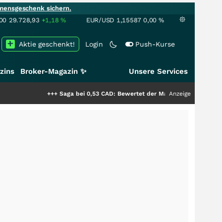
mensgeschenk sichern.
00
29.728,93
+1,18
%
EUR/USD
1,15587
0,00
%
Aktie geschenkt!
Login
Push-Kurse
zins
Broker-Magazin ✨
Unsere Services
+++
Saga bei 0,53 CAD: Bewertet der Markt noch immer nur die Hälfte
Anzeige