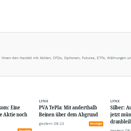
er Ihnen den Handel mit Aktien, CFDs, Optionen, Futures, ETFs, Währungen u
ber LYNX handeln Sie an über 100 Börsenplätzen in 20 Ländern und das zu
LYNX
LYNX
kom: Eine
PVA TePla: Mit anderthalb
Silber: A
e Aktie noch
Beinen über dem Abgrund
jetzt müs
dranblei
gestern 08:13
Anzeige
gestern 08
Anzeige