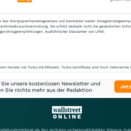
nne des Wertpapierhandelsgesetzes und beinhaltet weder Anlagestrategieem
ktmissbrauchsverordnung. Sie erfüllt deshalb nicht die gesetzlichen Anfo
ungen/Anlageempfehlungen.
Ausführlicher Disclaimer von LYNX.
eim Handel mit Turbo-Zertifikaten. Turbo-Zertifikate sind hoch risikoreiche P
 Sie unsere kostenlosen Newsletter und
Jetz
n Sie nichts mehr aus der Redaktion
instellungsmerkmal als den zentralen verlagsunabhängigen Wissens-Hub 