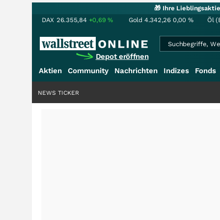
🎁 Ihre Lieblingsakt
DAX
26.355,84
+0,69
%
Gold
4.342,26
0,00
%
Öl (
Depot eröffnen
Aktien
Community
Nachrichten
Indizes
Fonds
NEWS TICKER