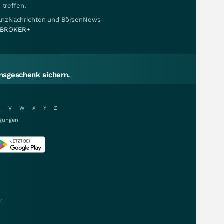
 treffen.
nanzNachrichten und BörsenNews
BROKER+
sgeschenk sichern.
U
V
W
X
Y
Z
gungen
r.