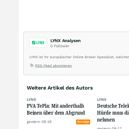
LYNX Analysen
0
Follower
LYNX ist Ihr europäischer Online Broker Spezialist, welch
Optionsscheinen aus einer Handelsplattform ermöglicht. Ü
RSS-Feed abonnieren
ausnahmslos günstigen Konditionen.
Weitere Artikel des Autors
LYNX
LYNX
PVA TePla: Mit anderthalb
Deutsche Tele
Beinen über dem Abgrund
Hürde muss di
nehmen
gestern 08:19
Anzeige
gestern 08:17