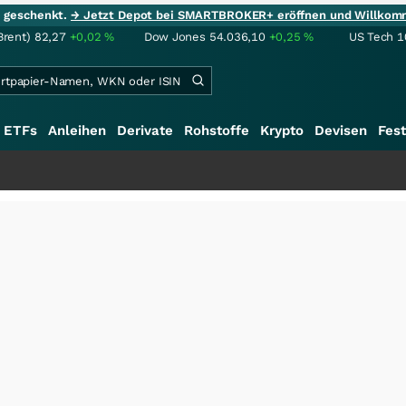
ie geschenkt.
→ Jetzt Depot bei SMARTBROKER+ eröffnen und Willkom
Brent)
82,27
+0,02
%
Dow Jones
54.036,10
+0,25
%
US Tech 1
ETFs
Anleihen
Derivate
Rohstoffe
Krypto
Devisen
Fest