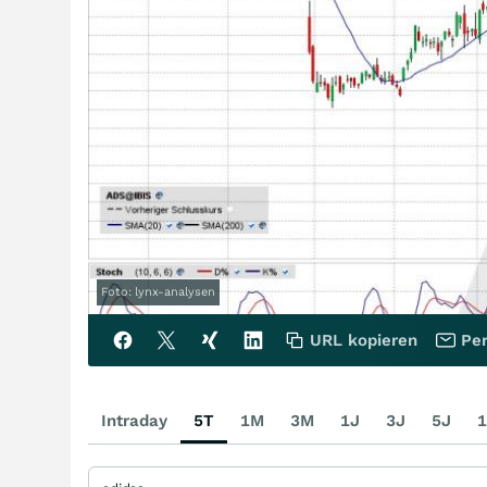
Foto: lynx-analysen
URL kopieren
Per
Intraday
5T
1M
3M
1J
3J
5J
1