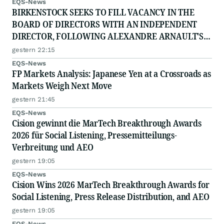
EQS-News
BIRKENSTOCK SEEKS TO FILL VACANCY IN THE
BOARD OF DIRECTORS WITH AN INDEPENDENT
DIRECTOR, FOLLOWING ALEXANDRE ARNAULT'S
RESIGNATION DUE TO PROFESSIONAL
gestern 22:15
COMMITTMENTS
EQS-News
FP Markets Analysis: Japanese Yen at a Crossroads as
Markets Weigh Next Move
gestern 21:45
EQS-News
Cision gewinnt die MarTech Breakthrough Awards
2026 für Social Listening, Pressemitteilungs-
Verbreitung und AEO
gestern 19:05
EQS-News
Cision Wins 2026 MarTech Breakthrough Awards for
Social Listening, Press Release Distribution, and AEO
gestern 19:05
EQS-News