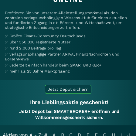
Profitieren Sie von unserem Alleinstellungsmerkmal als den
zentralen verlagsunabhängigen Wissens-Hub für einen aktuellen
und fundierten Zugang in die Börsen- und Wirtschaftswelt, um
strategische Entscheidungen zu treffen.
✅ Größte Finanz-Community Deutschlands
✅ über 550.000 registrierte Nutzer
✅ rund 2.000 Beiträge pro Tag
✅ verlagsunabhängige Partner ARIVA, FinanzNachrichten und
BörsenNews
✅ Jederzeit einfach handeln beim
SMARTBROKER+
✅ mehr als 25 Jahre Marktpräsenz
Jetzt Depot sichern
Ihre Lieblingsaktie geschenkt!
Jetzt Depot bei SMARTBROKER+ eröffnen und
Willkommensgeschenk sichern.
Aktien von A - Z:
#
A
B
C
D
E
F
G
H
I
J