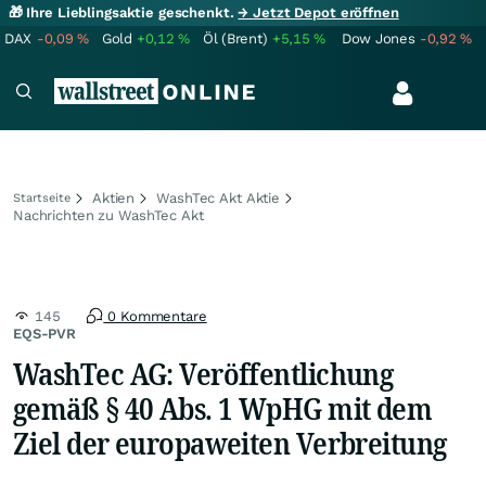
🎁 Ihre Lieblingsaktie geschenkt.
→ Jetzt Depot eröffnen
DAX
-0,09
%
Gold
+0,12
%
Öl (Brent)
+5,15
%
Dow Jones
-0,92
%
Aktien
WashTec Akt Aktie
Startseite
Nachrichten zu WashTec Akt
145
0 Kommentare
EQS-PVR
WashTec AG: Veröffentlichung
gemäß § 40 Abs. 1 WpHG mit dem
Ziel der europaweiten Verbreitung