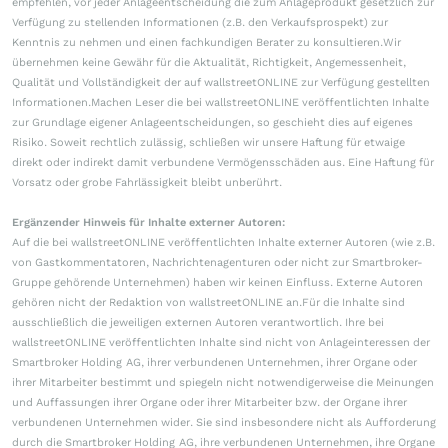
empfehlen, vor jeder Anlageentscheidung die zum Anlageprodukt gesetzlich zur
Verfügung zu stellenden Informationen (z.B. den Verkaufsprospekt) zur
Kenntnis zu nehmen und einen fachkundigen Berater zu konsultieren.Wir
übernehmen keine Gewähr für die Aktualität, Richtigkeit, Angemessenheit,
Qualität und Vollständigkeit der auf wallstreetONLINE zur Verfügung gestellten
Informationen.Machen Leser die bei wallstreetONLINE veröffentlichten Inhalte
zur Grundlage eigener Anlageentscheidungen, so geschieht dies auf eigenes
Risiko. Soweit rechtlich zulässig, schließen wir unsere Haftung für etwaige
direkt oder indirekt damit verbundene Vermögensschäden aus. Eine Haftung für
Vorsatz oder grobe Fahrlässigkeit bleibt unberührt.
Ergänzender Hinweis für Inhalte externer Autoren:
Auf die bei wallstreetONLINE veröffentlichten Inhalte externer Autoren (wie z.B.
von Gastkommentatoren, Nachrichtenagenturen oder nicht zur Smartbroker-
Gruppe gehörende Unternehmen) haben wir keinen Einfluss. Externe Autoren
gehören nicht der Redaktion von wallstreetONLINE an.Für die Inhalte sind
ausschließlich die jeweiligen externen Autoren verantwortlich. Ihre bei
wallstreetONLINE veröffentlichten Inhalte sind nicht von Anlageinteressen der
Smartbroker Holding AG, ihrer verbundenen Unternehmen, ihrer Organe oder
ihrer Mitarbeiter bestimmt und spiegeln nicht notwendigerweise die Meinungen
und Auffassungen ihrer Organe oder ihrer Mitarbeiter bzw. der Organe ihrer
verbundenen Unternehmen wider. Sie sind insbesondere nicht als Aufforderung
durch die Smartbroker Holding AG, ihre verbundenen Unternehmen, ihre Organe