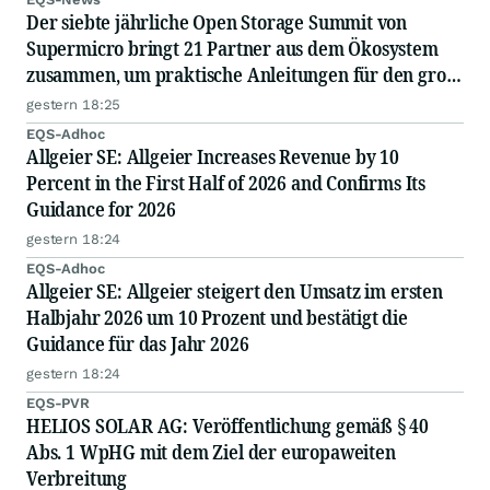
Der siebte jährliche Open Storage Summit von
Supermicro bringt 21 Partner aus dem Ökosystem
zusammen, um praktische Anleitungen für den groß
angelegten Einsatz von KI in Unternehmen
gestern 18:25
auszutauschen
EQS-Adhoc
Allgeier SE: Allgeier Increases Revenue by 10
Percent in the First Half of 2026 and Confirms Its
Guidance for 2026
gestern 18:24
EQS-Adhoc
Allgeier SE: Allgeier steigert den Umsatz im ersten
Halbjahr 2026 um 10 Prozent und bestätigt die
Guidance für das Jahr 2026
gestern 18:24
EQS-PVR
HELIOS SOLAR AG: Veröffentlichung gemäß § 40
Abs. 1 WpHG mit dem Ziel der europaweiten
Verbreitung