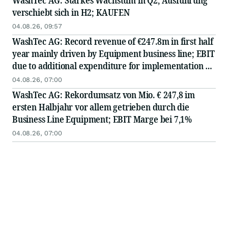
WashTec AG: Starkes Wachstum in Q2, Ausführung
verschiebt sich in H2; KAUFEN
04.08.26, 09:57
WashTec AG: Record revenue of €247.8m in first half
year mainly driven by Equipment business line; EBIT
due to additional expenditure for implementation of
strategic programs at prior-year level
04.08.26, 07:00
WashTec AG: Rekordumsatz von Mio. € 247,8 im
ersten Halbjahr vor allem getrieben durch die
Business Line Equipment; EBIT Marge bei 7,1%
04.08.26, 07:00