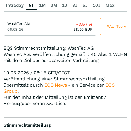
Intraday
5T
1M
3M
1J
3J
5J
10J
Max
WashTec Akt
-3,57
%
WashTec Akt j
06.08.26
38,20
EUR
EQS Stimmrechtsmitteilung: WashTec AG
WashTec AG: Veröffentlichung gemäß § 40 Abs. 1 WpHG
mit dem Ziel der europaweiten Verbreitung
19.05.2026 / 08:15 CET/CEST
Veröffentlichung einer Stimmrechtsmitteilung
übermittelt durch
EQS News
- ein Service der
EQS
Group
.
Für den Inhalt der Mitteilung ist der Emittent /
Herausgeber verantwortlich.
Stimmrechtsmitteilung