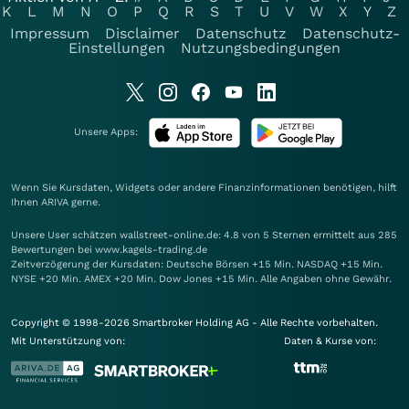
K
L
M
N
O
P
Q
R
S
T
U
V
W
X
Y
Z
Impressum
Disclaimer
Datenschutz
Datenschutz-
Einstellungen
Nutzungsbedingungen
Unsere Apps:
Wenn Sie Kursdaten, Widgets oder andere Finanzinformationen benötigen, hilft
Ihnen
ARIVA
gerne.
Unsere User schätzen wallstreet-online.de: 4.8 von 5 Sternen ermittelt aus 285
Bewertungen bei www.kagels-trading.de
Zeitverzögerung der Kursdaten: Deutsche Börsen +15 Min. NASDAQ +15 Min.
NYSE +20 Min. AMEX +20 Min. Dow Jones +15 Min. Alle Angaben ohne Gewähr.
Copyright © 1998-2026 Smartbroker Holding AG - Alle Rechte vorbehalten.
Mit Unterstützung von:
Daten & Kurse von: