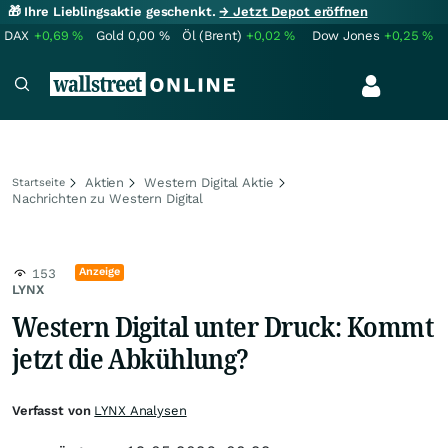
🎁 Ihre Lieblingsaktie geschenkt.
→ Jetzt Depot eröffnen
DAX
+0,69
%
Gold
0,00
%
Öl (Brent)
+0,02
%
Dow Jones
+0,25
%
Aktien
Western Digital Aktie
Startseite
Nachrichten zu Western Digital
Anzeige
153
LYNX
Western Digital unter Druck: Kommt
jetzt die Abkühlung?
Verfasst von
LYNX Analysen