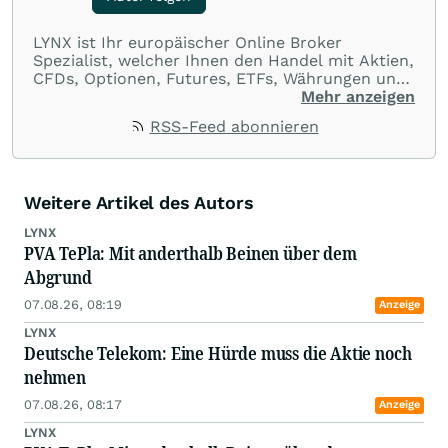
LYNX ist Ihr europäischer Online Broker
Spezialist, welcher Ihnen den Handel mit Aktien,
CFDs, Optionen, Futures, ETFs, Währungen und
Optionsscheinen aus einer Handelsplattform
Mehr anzeigen
ermöglicht. Über LYNX handeln Sie an über 100
RSS-Feed abonnieren
Börsenplätzen in 20 Ländern und das zu
ausnahmslos günstigen Konditionen.
Weitere Artikel des Autors
LYNX
PVA TePla: Mit anderthalb Beinen über dem
Abgrund
07.08.26, 08:19
Anzeige
LYNX
Deutsche Telekom: Eine Hürde muss die Aktie noch
nehmen
07.08.26, 08:17
Anzeige
LYNX