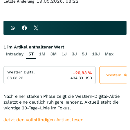
19.05.2026, 08:22
Letzte Änderung
1 im Artikel enthaltener Wert
Intraday
5T
1M
3M
1J
3J
5J
10J
Max
Western Digital
-20,83
%
Western Digit
08.08.26
434,30
USD
Nach einer starken Phase zeigt die Western-Digital-Aktie
zuletzt eine deutlich ruhigere Tendenz. Aktuell steht die
wichtige 20-Tage-Linie im Fokus.
Jetzt den vollständigen Artikel lesen