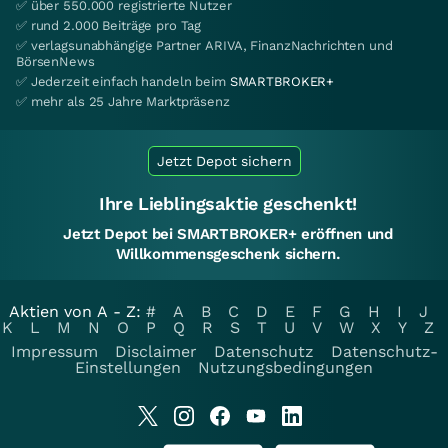
✅ über 550.000 registrierte Nutzer
✅ rund 2.000 Beiträge pro Tag
✅ verlagsunabhängige Partner ARIVA, FinanzNachrichten und
BörsenNews
✅ Jederzeit einfach handeln beim
SMARTBROKER+
✅ mehr als 25 Jahre Marktpräsenz
Jetzt Depot sichern
Ihre Lieblingsaktie geschenkt!
Jetzt Depot bei SMARTBROKER+ eröffnen und
Willkommensgeschenk sichern.
Aktien von A - Z:
#
A
B
C
D
E
F
G
H
I
J
K
L
M
N
O
P
Q
R
S
T
U
V
W
X
Y
Z
Impressum
Disclaimer
Datenschutz
Datenschutz-
Einstellungen
Nutzungsbedingungen