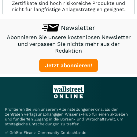
Zertifikate sind hoch risikoreiche Produkte und
nicht für langfristige Anlagestrategien geeignet.
Newsletter
Abonnieren Sie unsere kostenlosen Newsletter
und verpassen Sie nichts mehr aus der
Redaktion
Jetzt abonnieren!
Profitieren Sie von unserem Alleinstellungsmerkmal als den
zentralen verlagsunabhängigen Wissens-Hub für einen aktuellen
und fundierten Zugang in die Börsen- und Wirtschaftswelt, um
strategische Entscheidungen zu treffen.
✅ Größte Finanz-Community Deutschlands