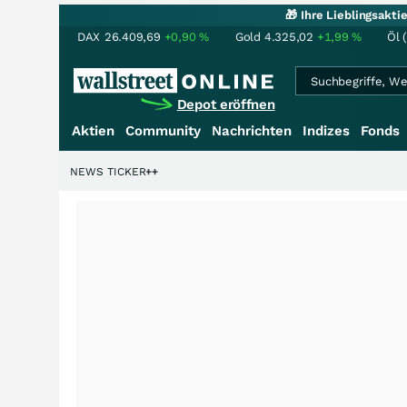
🎁 Ihre Lieblingsakt
DAX
26.409,69
+0,90
%
Gold
4.325,02
+1,99
%
Öl 
Depot eröffnen
Aktien
Community
Nachrichten
Indizes
Fonds
enstory?
+++
NEWS TICKER