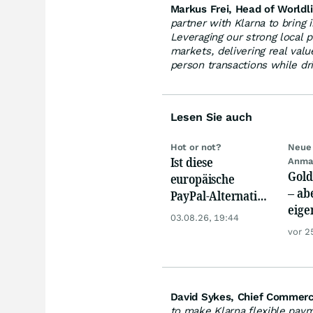
Markus Frei, Head of Worldli
partner with Klarna to bring 
Leveraging our strong local p
markets, delivering real val
person transactions while dr
Lesen Sie auch
Hot or not?
Neue 
Ist diese
Anma
Gold
europäische
– abe
PayPal-Alternative
eige
jetzt reif für den
03.08.26, 19:44
Silb
Einstieg?
vor 2
David Sykes, Chief Commerci
to make Klarna flexible paym