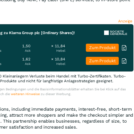
Anzeige
g zu Klarna Group plc [Ordinary Shares]!
1,50
× 11,84
Zum Produkt
s
Ask
Hebel
1,62
× 10,84
Zum Produkt
s
Ask
Hebel
0 Kleinanlegern Verluste beim Handel mit Turbo-Zertifikaten. Turbo-
e Produkte und nicht für langfristige Anlagestrategien geeignet.
en Bedingungen und die Basisinformationsblätter erhalten Sie bei Klick auf das
uch die
weiteren Hinweise
zu dieser Werbung.
tions, including immediate payments, interest-free, short-term
cing, attract more shoppers and make the checkout simpler and
 This partnership enables businesses, regardless of size, to
er satisfaction and increased sales.