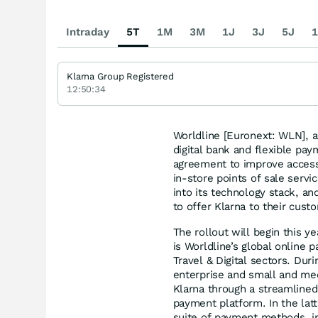
Intraday
5T
1M
3M
1J
3J
5J
1
Klarna Group Registered
12:50:34
Worldline [Euronext: WLN], a
digital bank and flexible pa
agreement to improve access 
in-store points of sale servi
into its technology stack, a
to offer Klarna to their cust
The rollout will begin this y
is Worldline’s global online
Travel & Digital sectors. Dur
enterprise and small and me
Klarna through a streamlined
payment platform. In the latt
suite of payment methods, in