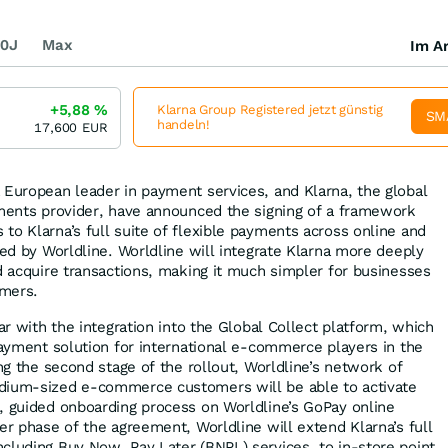
0J
Max
Im Ar
+5,88
%
Klarna Group Registered jetzt günstig
SM
handeln!
17,600
EUR
 European leader in payment services, and Klarna, the global
yments provider, have announced the signing of a framework
to Klarna’s full suite of flexible payments across online and
ced by Worldline. Worldline will integrate Klarna more deeply
nd acquire transactions, making it much simpler for businesses
omers.
ear with the integration into the Global Collect platform, which
 payment solution for international e-commerce players in the
ing the second stage of the rollout, Worldline’s network of
dium-sized e-commerce customers will be able to activate
, guided onboarding process on Worldline’s GoPay online
er phase of the agreement, Worldline will extend Klarna’s full
cluding Buy Now, Pay Later (BNPL) services, to in-store point