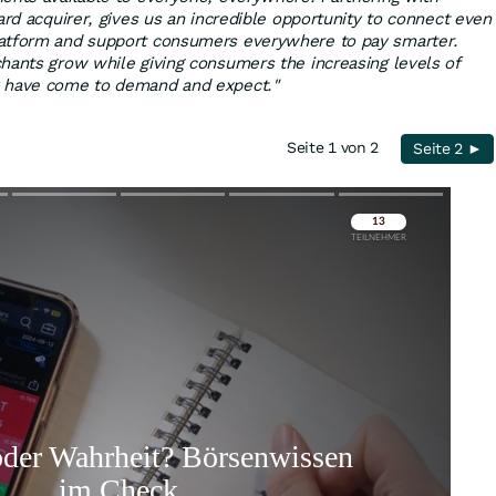
ard acquirer, gives us an incredible opportunity to connect even
atform and support consumers everywhere to pay smarter.
hants grow while giving consumers the increasing levels of
y have come to demand and expect."
Seite 1 von 2
Seite 2 ►
Überspringen
Überspringen