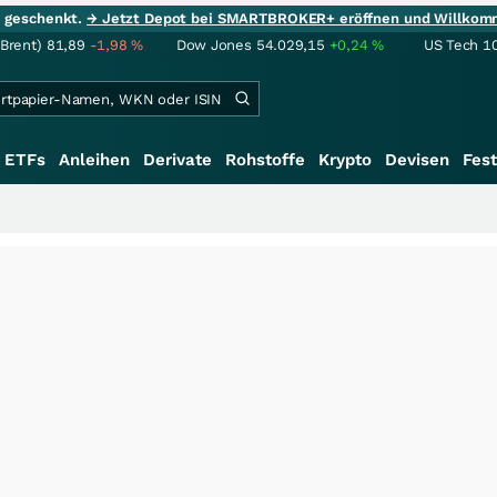
ie geschenkt.
→ Jetzt Depot bei SMARTBROKER+ eröffnen und Willkom
(Brent)
81,89
-1,98
%
Dow Jones
54.029,15
+0,24
%
US Tech 1
ETFs
Anleihen
Derivate
Rohstoffe
Krypto
Devisen
Fest