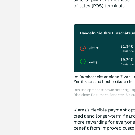
of sales (POS) terminals.
Handeln Sie Ihre Einschätzun
21,34€
Short
Basisprei
19,20€
Long
Basisprei
Im Durchschnitt erleiden 7 von 1
Zertifikate sind hoch risikoreich
Den Basisprospekt sowie die Endgültig
Disclaimer Dokument. Beachten Sie a
Klarna’s flexible payment op
credit and longer-term finan
more rewarding for everyone.
benefit from improved custom