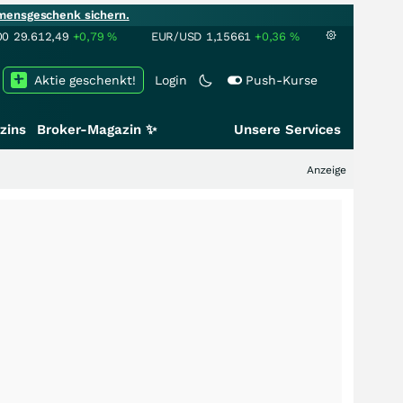
mensgeschenk sichern.
00
29.612,49
+0,79
%
EUR/USD
1,15661
+0,36
%
Aktie geschenkt!
Login
Push-Kurse
zins
Broker-Magazin ✨
Unsere Services
Anzeige