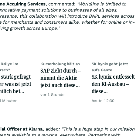
ne Acquiring Services,
commented:
"Worldline is thrilled to
innovative payment solutions to businesses of all sizes.
resence, this collaboration will introduce BNPL services across
ue for merchants and consumers alike, whether for online or in-
iving growth across Europe."
Rallye im
Kurserholung hält an
SK hynix geht jetzt
SAP zieht durch –
rsch?
aufs Ganze
 stark gefragt
SK hynix entfesselt
nimmt die Aktie
r was ist jetzt
den KI-Ausbau –
jetzt auch diese
ntlich bei
diese
Hürde?
vor 1 Stunde
er möglich?
Milliardenwette ist
5 Minuten
heute 12:30
gigantisch
al Officer at Klarna
, added
: "This is a huge step in our mission
ents available to everyone, everywhere. Partnering with