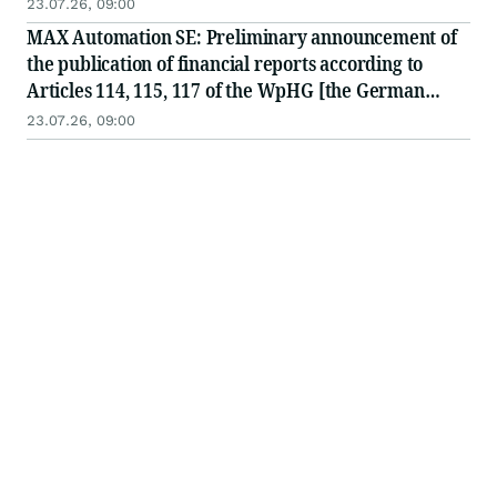
23.07.26, 09:00
MAX Automation SE: Preliminary announcement of
the publication of financial reports according to
Articles 114, 115, 117 of the WpHG [the German
Securities Act]
23.07.26, 09:00