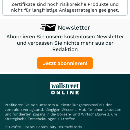
Zertifikate sind hoch risikoreiche Produkte und
nicht für langfristige Anlagestrategien geeignet.
Newsletter
Abonnieren Sie unsere kostenlosen Newsletter
und verpassen Sie nichts mehr aus der
Redaktion
Jetzt abonnieren!
Profitieren Sie von unserem Alleinstellungsmerkmal als den
zentralen verlagsunabhängigen Wissens-Hub für einen aktuellen
und fundierten Zugang in die Börsen- und Wirtschaftswelt, um
strategische Entscheidungen zu treffen.
✅ Größte Finanz-Community Deutschlands