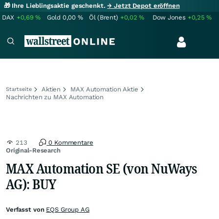
🎁 Ihre Lieblingsaktie geschenkt.
→ Jetzt Depot eröffnen
DAX
+0,69
%
Gold
0,00
%
Öl (Brent)
+0,02
%
Dow Jones
+0,25
%
Aktien
MAX Automation Aktie
Startseite
Nachrichten zu MAX Automation
213
0 Kommentare
Original-Research
MAX Automation SE (von NuWays
AG): BUY
Verfasst von
EQS Group AG