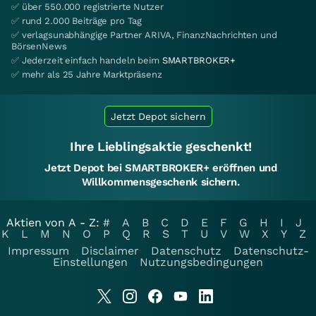
✅ über 550.000 registrierte Nutzer
✅ rund 2.000 Beiträge pro Tag
✅ verlagsunabhängige Partner ARIVA, FinanzNachrichten und
BörsenNews
✅ Jederzeit einfach handeln beim
SMARTBROKER+
✅ mehr als 25 Jahre Marktpräsenz
Jetzt Depot sichern
Ihre Lieblingsaktie geschenkt!
Jetzt Depot bei SMARTBROKER+ eröffnen und
Willkommensgeschenk sichern.
Aktien von A - Z:
#
A
B
C
D
E
F
G
H
I
J
K
L
M
N
O
P
Q
R
S
T
U
V
W
X
Y
Z
Impressum
Disclaimer
Datenschutz
Datenschutz-
Einstellungen
Nutzungsbedingungen