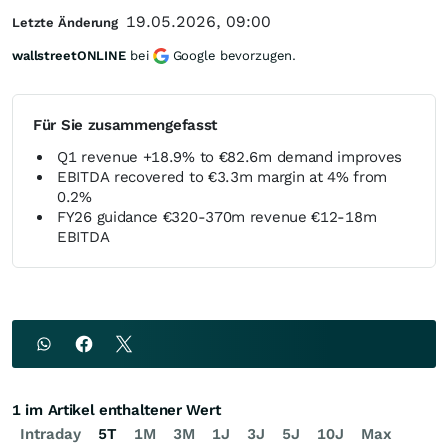
19.05.2026, 09:00
Letzte Änderung
wallstreetONLINE
bei
Google bevorzugen.
Für Sie zusammengefasst
Q1 revenue +18.9% to €82.6m demand improves
EBITDA recovered to €3.3m margin at 4% from
0.2%
FY26 guidance €320-370m revenue €12-18m
EBITDA
1 im Artikel enthaltener Wert
Intraday
5T
1M
3M
1J
3J
5J
10J
Max