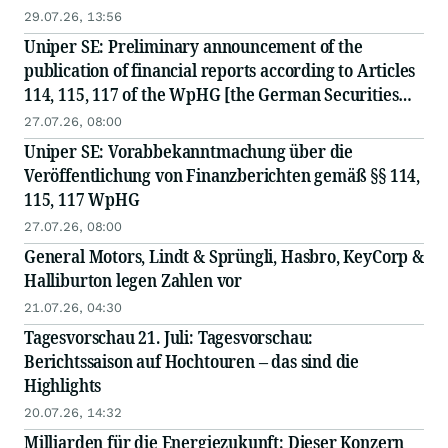
29.07.26, 13:56
Uniper SE: Preliminary announcement of the
publication of financial reports according to Articles
114, 115, 117 of the WpHG [the German Securities
Act]
27.07.26, 08:00
Uniper SE: Vorabbekanntmachung über die
Veröffentlichung von Finanzberichten gemäß §§ 114,
115, 117 WpHG
27.07.26, 08:00
General Motors, Lindt & Sprüngli, Hasbro, KeyCorp &
Halliburton legen Zahlen vor
21.07.26, 04:30
Tagesvorschau 21. Juli: Tagesvorschau:
Berichtssaison auf Hochtouren – das sind die
Highlights
20.07.26, 14:32
Milliarden für die Energiezukunft: Dieser Konzern