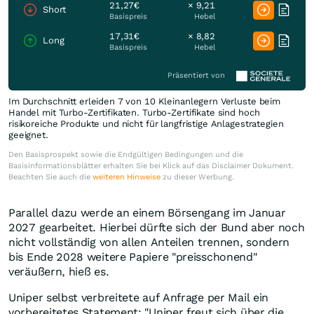
21,27€
× 9,21
Short
Basispreis
Hebel
17,31€
× 8,82
Long
Basispreis
Hebel
Präsentiert von
Im Durchschnitt erleiden 7 von 10 Kleinanlegern Verluste beim
Handel mit Turbo-Zertifikaten. Turbo-Zertifikate sind hoch
risikoreiche Produkte und nicht für langfristige Anlagestrategien
geeignet.
Den Basisprospekt sowie die Endgültigen Bedingungen und die
Basisinformationsblätter erhalten Sie bei Klick auf das Disclaimer Dokument.
Beachten Sie auch die
weiteren Hinweise
zu dieser Werbung.
Parallel dazu werde an einem Börsengang im Januar
2027 gearbeitet. Hierbei dürfte sich der Bund aber noch
nicht vollständig von allen Anteilen trennen, sondern
bis Ende 2028 weitere Papiere "preisschonend"
veräußern, hieß es.
Uniper selbst verbreitete auf Anfrage per Mail ein
vorbereitetes Statement: "Uniper freut sich über die