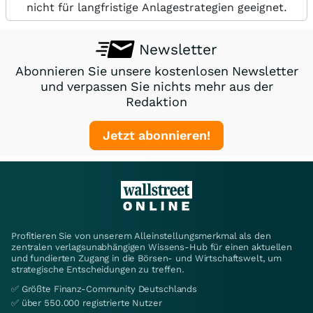
nicht für langfristige Anlagestrategien geeignet.
Newsletter
Abonnieren Sie unsere kostenlosen Newsletter
und verpassen Sie nichts mehr aus der
Redaktion
Jetzt abonnieren!
Profitieren Sie von unserem Alleinstellungsmerkmal als den
zentralen verlagsunabhängigen Wissens-Hub für einen aktuellen
und fundierten Zugang in die Börsen- und Wirtschaftswelt, um
strategische Entscheidungen zu treffen.
✅ Größte Finanz-Community Deutschlands
✅ über 550.000 registrierte Nutzer