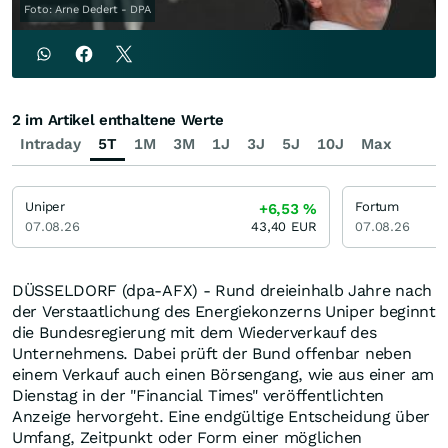
Foto: Arne Dedert - DPA
2 im Artikel enthaltene Werte
Intraday
5T
1M
3M
1J
3J
5J
10J
Max
Uniper
Fortum
+6,53
%
07.08.26
43,40
EUR
07.08.26
DÜSSELDORF (dpa-AFX) - Rund dreieinhalb Jahre nach
der Verstaatlichung des Energiekonzerns Uniper beginnt
die Bundesregierung mit dem Wiederverkauf des
Unternehmens. Dabei prüft der Bund offenbar neben
einem Verkauf auch einen Börsengang, wie aus einer am
Dienstag in der "Financial Times" veröffentlichten
Anzeige hervorgeht. Eine endgültige Entscheidung über
Umfang, Zeitpunkt oder Form einer möglichen