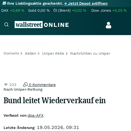
🎁 Ihre Lieblingsaktie geschenkt.
→ Jetzt Depot eröffnen
DAX
+0,69
%
Gold
0,00
%
Öl (Brent)
+0,02
%
Dow Jones
+0,25
%
Aktien
Uniper Aktie
Nachrichten zu Uniper
Startseite
233
0 Kommentare
Nach Uniper-Rettung
Bund leitet Wiederverkauf ein
Verfasst von
dpa-AFX
19.05.2026, 09:31
Letzte Änderung