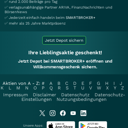
✅ rund 2.000 Beiträge pro Tag
✅ verlagsunabhängige Partner ARIVA, FinanzNachrichten und
BörsenNews
✅ Jederzeit einfach handeln beim
SMARTBROKER+
✅ mehr als 25 Jahre Marktpräsenz
Jetzt Depot sichern
Ihre Lieblingsaktie geschenkt!
Jetzt Depot bei SMARTBROKER+ eröffnen und
Willkommensgeschenk sichern.
Aktien von A - Z:
#
A
B
C
D
E
F
G
H
I
J
K
L
M
N
O
P
Q
R
S
T
U
V
W
X
Y
Z
Impressum
Disclaimer
Datenschutz
Datenschutz-
Einstellungen
Nutzungsbedingungen
Unsere Apps: