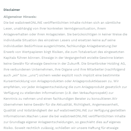
Disclaimer
Allgemeiner Hinweis:
Die bei wallstreetONLINE veröffentlichten Inhalte richten sich an sämtliche
Leser, unabhängig von ihrer konkreten Vermögenssituation, ihrem
Anlageverhalten oder ihren Anlagezielen. Sie berücksichtigen in keiner Weise die
individuelle Situation des einzelnen Lesers und ersetzen keine auf seine
individuellen Bedürfnisse ausgerichtete, fachkundige Anlageberatung.Der
Erwerb von Wertpapieren birgt Risiken, die zum Totalverlust des eingesetzten
Kapitals führen können. Etwaige in der Vergangenheit erzielte Gewinne bieten
keine Gewähr für etwaige Gewinne in der Zukunft. Die Smartbroker Holding AG,
ihre verbundenen Unternehmen, ihre Organe und ihre Mitarbeiter (nachfolgend
auch „wir“ bzw. „uns“) sichern weder explizit noch implizit eine bestimmte
Kursentwicklung von Anlageprodukten oder Anlageproduktklassen zu. Wir
empfehlen, vor jeder Anlageentscheidung die zum Anlageprodukt gesetzlich zur
Verfügung zu stellenden Informationen (z.B. den Verkaufsprospekt) zur
Kenntnis zu nehmen und einen fachkundigen Berater zu konsultieren.Wir
übernehmen keine Gewähr für die Aktualität, Richtigkeit, Angemessenheit,
Qualität und Vollständigkeit der auf wallstreetONLINE zur Verfügung gestellten
Informationen.Machen Leser die bei wallstreetONLINE veröffentlichten Inhalte
zur Grundlage eigener Anlageentscheidungen, so geschieht dies auf eigenes
Risiko. Soweit rechtlich zulässig, schließen wir unsere Haftung für etwaige