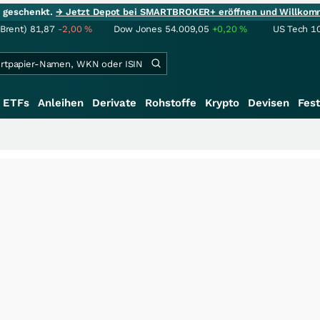
ie geschenkt.
→ Jetzt Depot bei SMARTBROKER+ eröffnen und Willkom
(Brent)
81,87
-2,00
%
Dow Jones
54.009,05
+0,20
%
US Tech 1
ETFs
Anleihen
Derivate
Rohstoffe
Krypto
Devisen
Fest