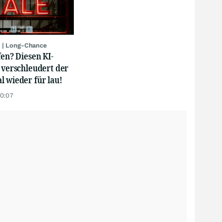
 | Long-Chance
fen? Diesen KI-
 verschleudert der
 wieder für lau!
20:07