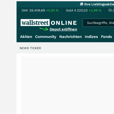
🎁 Ihre Lieblingsakt
DAX
26.409,69
+0,90
%
Gold
4.325,02
+1,99
%
Öl 
Depot eröffnen
Aktien
Community
Nachrichten
Indizes
Fonds
NEWS TICKER