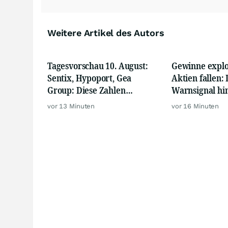
Weitere Artikel des Autors
Tagesvorschau 10. August:
Gewinne explo
Sentix, Hypoport, Gea
Aktien fallen:
Group: Diese Zahlen
Warnsignal hi
bewegen den Markt am
ungewöhnlich
vor 13 Minuten
vor 16 Minuten
Montag
Berichtssaison