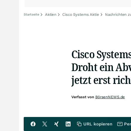
Aktien
Cisco Systems Aktie
Nachrichten z
Startseite
Cisco System
Droht ein Abv
jetzt erst rich
Verfasst von
BörsenNEWS.de
URL kopieren
Per