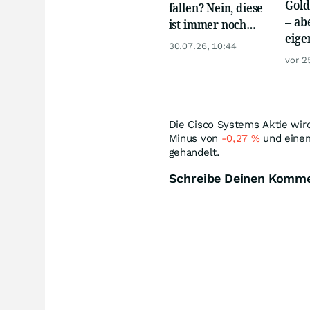
Gold
fallen? Nein, diese
– abe
ist immer noch
eige
brutal stark!
30.07.26, 10:44
Silb
vor 2
Die Cisco Systems Aktie wir
Minus von
-0,27
%
und einem
gehandelt.
Schreibe Deinen Komm