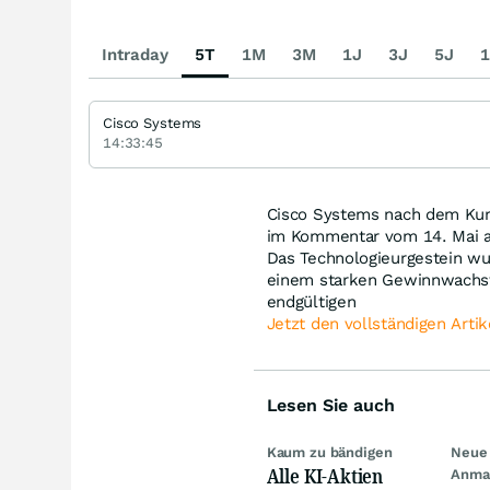
Intraday
5T
1M
3M
1J
3J
5J
1
Cisco Systems
14:33:45
Cisco Systems nach dem Kurs
im Kommentar vom 14. Mai au
Das Technologieurgestein w
einem starken Gewinnwachst
endgültigen
Jetzt den vollständigen Artik
Lesen Sie auch
Kaum zu bändigen
Neue 
Alle KI-Aktien
Anma