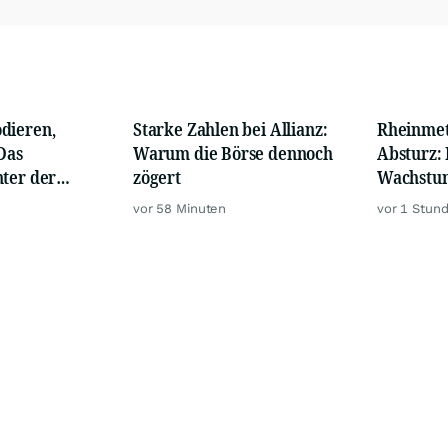
dieren,
Starke Zahlen bei Allianz:
Rheinmet
 Das
Warum die Börse dennoch
Absturz: 
nter der
zögert
Wachstum
en
Prüfstan
vor 58 Minuten
vor 1 Stun