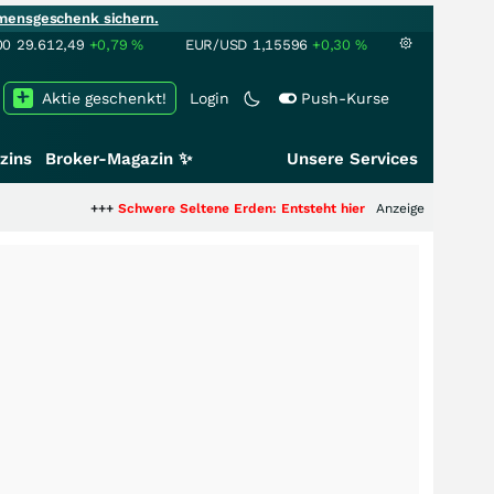
mensgeschenk sichern.
00
29.612,49
+0,79
%
EUR/USD
1,15596
+0,30
%
Aktie geschenkt!
Login
Push-Kurse
zins
Broker-Magazin ✨
Unsere Services
+++
Schwere Seltene Erden: Entsteht hier die nächste Milliardenstory?
Anzeige
++