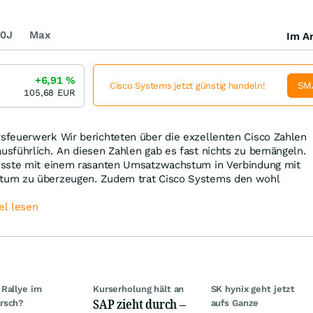
0J
Max
Im Ar
+6,91
%
SM
Cisco Systems jetzt günstig handeln!
105,68
EUR
feuerwerk Wir berichteten über die exzellenten Cisco Zahlen
sführlich. An diesen Zahlen gab es fast nichts zu bemängeln.
usste mit einem rasanten Umsatzwachstum in Verbindung mit
um zu überzeugen. Zudem trat Cisco Systems den wohl
el lesen
Rallye im
Kurserholung hält an
SK hynix geht jetzt
SAP zieht durch –
rsch?
aufs Ganze