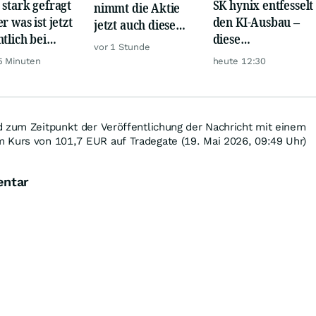
 stark gefragt
SK hynix entfesselt
nimmt die Aktie
r was ist jetzt
den KI-Ausbau –
jetzt auch diese
ntlich bei
diese
Hürde?
vor 1 Stunde
er möglich?
Milliardenwette ist
5 Minuten
heute 12:30
gigantisch
d zum Zeitpunkt der Veröffentlichung der Nachricht mit einem
 Kurs von 101,7
EUR
auf Tradegate (19. Mai 2026, 09:49 Uhr)
entar