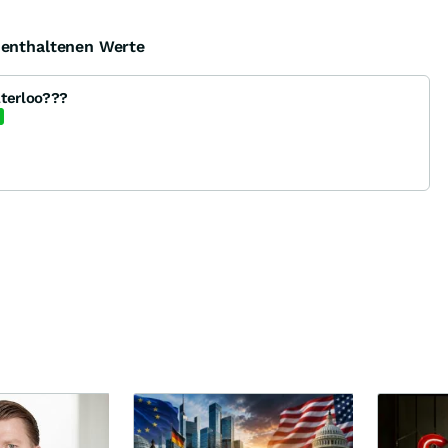
e enthaltenen Werte
aterloo???