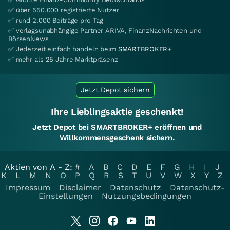
✅ über 550.000 registrierte Nutzer
✅ rund 2.000 Beiträge pro Tag
✅ verlagsunabhängige Partner ARIVA, FinanzNachrichten und
BörsenNews
✅ Jederzeit einfach handeln beim
SMARTBROKER+
✅ mehr als 25 Jahre Marktpräsenz
Jetzt Depot sichern
Ihre Lieblingsaktie geschenkt!
Jetzt Depot bei SMARTBROKER+ eröffnen und
Willkommensgeschenk sichern.
Aktien von A - Z:
#
A
B
C
D
E
F
G
H
I
J
K
L
M
N
O
P
Q
R
S
T
U
V
W
X
Y
Z
Impressum
Disclaimer
Datenschutz
Datenschutz-
Einstellungen
Nutzungsbedingungen