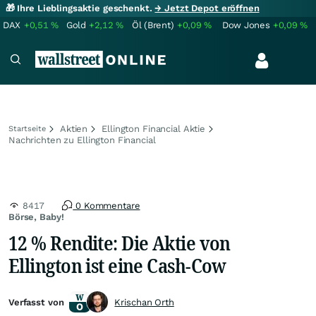
🎁 Ihre Lieblingsaktie geschenkt.
→ Jetzt Depot eröffnen
DAX
+0,51
%
Gold
+2,12
%
Öl (Brent)
+0,09
%
Dow Jones
+0,09
%
Aktien
Ellington Financial Aktie
Startseite
Nachrichten zu Ellington Financial
8417
0 Kommentare
Börse, Baby!
12 % Rendite: Die Aktie von
Ellington ist eine Cash-Cow
Verfasst von
Krischan Orth