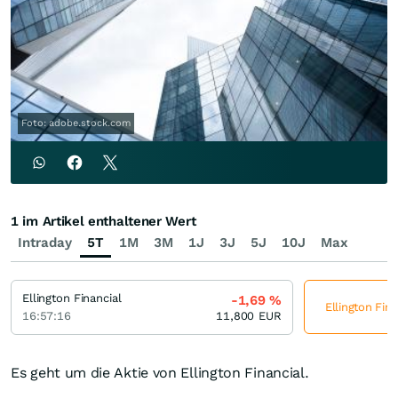
Foto: adobe.stock.com
1 im Artikel enthaltener Wert
Intraday
5T
1M
3M
1J
3J
5J
10J
Max
Ellington Financial
-1,69
%
Ellington Fina
16:57:16
11,800
EUR
Es geht um die Aktie von Ellington Financial.