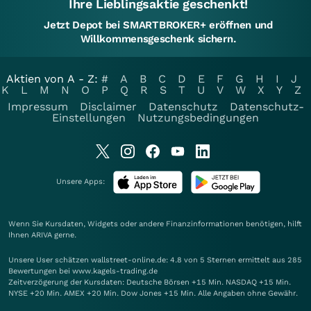
Ihre Lieblingsaktie geschenkt!
Jetzt Depot bei SMARTBROKER+ eröffnen und
Willkommensgeschenk sichern.
Aktien von A - Z:
#
A
B
C
D
E
F
G
H
I
J
K
L
M
N
O
P
Q
R
S
T
U
V
W
X
Y
Z
Impressum
Disclaimer
Datenschutz
Datenschutz-
Einstellungen
Nutzungsbedingungen
Unsere Apps:
Wenn Sie Kursdaten, Widgets oder andere Finanzinformationen benötigen, hilft
Ihnen
ARIVA
gerne.
Unsere User schätzen wallstreet-online.de: 4.8 von 5 Sternen ermittelt aus 285
Bewertungen bei www.kagels-trading.de
Zeitverzögerung der Kursdaten: Deutsche Börsen +15 Min. NASDAQ +15 Min.
NYSE +20 Min. AMEX +20 Min. Dow Jones +15 Min. Alle Angaben ohne Gewähr.