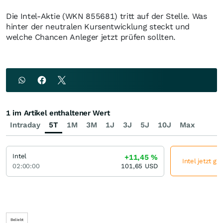
Die Intel-Aktie (WKN 855681) tritt auf der Stelle. Was
hinter der neutralen Kursentwicklung steckt und
welche Chancen Anleger jetzt prüfen sollten.
1 im Artikel enthaltener Wert
Intraday
5T
1M
3M
1J
3J
5J
10J
Max
Intel
+11,45
%
Intel jetzt gü
02:00:00
101,65
USD
Beliebt