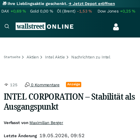
🎁 Ihre Lieblingsaktie geschenkt.
→ Jetzt Depot eröffnen
DAX
+0,69
%
Gold
0,00
%
Öl (Brent)
-1,53
%
Dow Jones
+0,25
%
Aktien
Intel Aktie
Nachrichten zu Intel
Startseite
Anzeige
125
0 Kommentare
INTEL CORPORATION – Stabilität als
Ausgangspunkt
Verfasst von
Maximilian Berger
19.05.2026, 09:52
Letzte Änderung