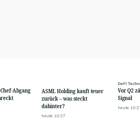
DeFi Techn
 Chef-Abgang
Vor Q2 zä
ASML Holding kauft teuer
hreckt
Signal
zurück – was steckt
dahinter?
heute 10:2
heute 10:27