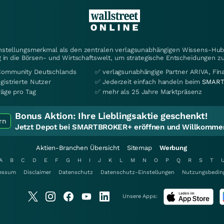
instellungsmerkmal als den zentralen verlagsunabhängigen Wissens-Hub 
 in die Börsen- und Wirtschaftswelt, um strategische Entscheidungen zu
Community Deutschlands
✅ verlagsunabhängige Partner ARIVA, Fi
gistrierte Nutzer
✅ Jederzeit einfach handeln beim
SMART
räge pro Tag
✅ mehr als 25 Jahre Marktpräsenz
Bonus Aktion:
Ihre Lieblingsaktie geschenkt!
rn
Jetzt Depot bei SMARTBROKER+ eröffnen und Willkommen
Aktien-Branchen Übersicht
Sitemap
Werbung
A
B
C
D
E
F
G
H
I
J
K
L
M
N
O
P
Q
R
S
T
essum
Disclaimer
Datenschutz
Datenschutz-Einstellungen
Nutzungsbedin
Unsere Apps: