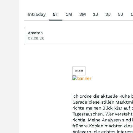
Intraday
5T
1M
3M
1J
3J
5J
1
Amazon
07.08.26
Beliebt
Ich ordne die aktuelle Ruhe
Gerade diese stillen Marktmin
richte meinen Blick klar auf 
Tagesrauschen. Wer versteht,
richtig. Meine Analysen sind
frühere Kopien machten diese
Anlegern, die echtes Interes