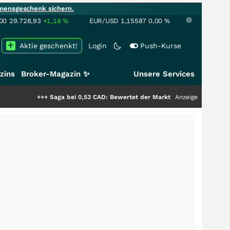
mensgeschenk sichern.
00
29.728,93
+1,18
%
EUR/USD
1,15587
0,00
%
Aktie geschenkt!
Login
Push-Kurse
zins
Broker-Magazin ✨
Unsere Services
+++
Saga bei 0,53 CAD: Bewertet der Markt noch immer nur die Hälfte
Anzeige