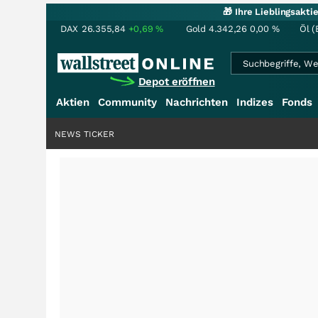
🎁 Ihre Lieblingsakt
DAX
26.355,84
+0,69
%
Gold
4.342,26
0,00
%
Öl (
Depot eröffnen
Aktien
Community
Nachrichten
Indizes
Fonds
NEWS TICKER