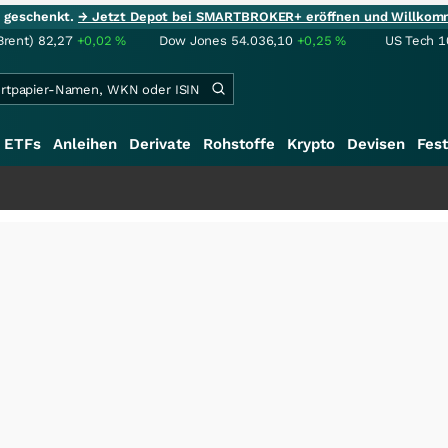
ie geschenkt.
→ Jetzt Depot bei SMARTBROKER+ eröffnen und Willkom
Brent)
82,27
+0,02
%
Dow Jones
54.036,10
+0,25
%
US Tech 1
ETFs
Anleihen
Derivate
Rohstoffe
Krypto
Devisen
Fest