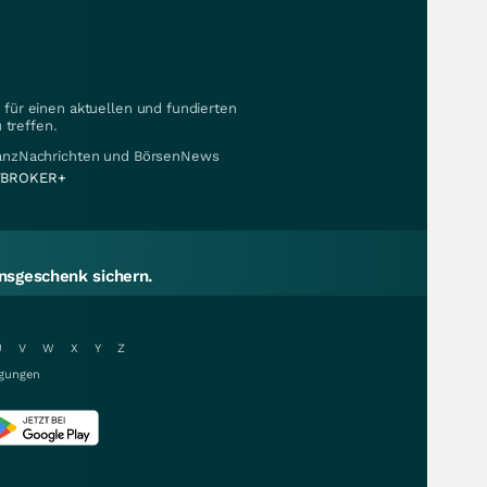
für einen aktuellen und fundierten
 treffen.
nanzNachrichten und BörsenNews
BROKER+
sgeschenk sichern.
U
V
W
X
Y
Z
gungen