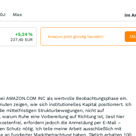
0J
Max
Im Ar
+5,24
%
SM
Amazon jetzt günstig handeln!
237,40
EUR
 bei AMAZON.COM INC als wertvolle Beobachtungsphase ein.
uten zeigen, wie sich institutionelles Kapital positioniert. Ich
die mittelfristigen Strukturbewegungen, nicht auf
 warum Ruhe eine Vorbereitung auf Richtung ist, liest hier
 kostenfrei, erfordern jedoch die Anmeldung per E-Mail –
n Schutz nötig. Ich teile meine Arbeit ausschließlich mit
se an fundierter Marktbetrachtung haben. Täglich erhalten 100