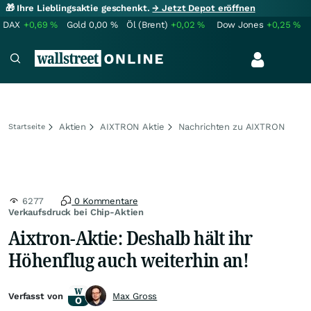
🎁 Ihre Lieblingsaktie geschenkt.
→ Jetzt Depot eröffnen
DAX
+0,69
%
Gold
0,00
%
Öl (Brent)
+0,02
%
Dow Jones
+0,25
%
Aktien
AIXTRON Aktie
Nachrichten zu AIXTRON
Startseite
6277
0 Kommentare
Verkaufsdruck bei Chip-Aktien
Aixtron-Aktie: Deshalb hält ihr
Höhenflug auch weiterhin an!
Verfasst von
Max Gross