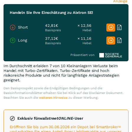
Anzeige
Handeln Sie Ihre Einschätzung zu Aixtron SE!
42,81€
× 12,56
Short
Basispreis
Hebel
37,12€
× 11,16
Long
Basispreis
Hebel
Präsentiert von
Im Durchschnitt erleiden 7 von 10 Kleinanlegern Verluste beim
Handel mit Turbo-Zertifikaten. Turbo-Zertifikate sind hoch
risikoreiche Produkte und nicht für langfristige Anlagestrategien
geeignet.
Den Basisprospekt sowie die Endgültigen Bedingungen und die
Basisinformationsblätter erhalten Sie bei Klick auf das Disclaimer Dokument.
Beachten Sie auch die
weiteren Hinweise
zu dieser Werbung.
Exklusiv für
wallstreetONLINE
-User
Eröffnen Sie bis zum 30.06.2026 ein Depot bei Smartbroker+
und erhalten Sie einen Anteil Ihrer Lieblingsaktie aus unserer