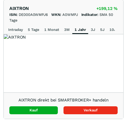
AIXTRON
+199,12
%
ISIN:
DE000A0WMPJ6
WKN:
A0WMPJ
Indikator:
SMA 50
Tage
Intraday
5 Tage
1 Monat
3M
1 Jahr
3J
5J
10J
Ma
AIXTRON direkt bei SMARTBROKER+ handeln
Kauf
Verkauf