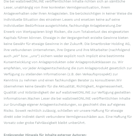
Die bei wallstreetONLINE veröffentlichten Inhalte richten sich an sämtliche
Leser, unabhängig von ihrer konkreten Vermögenssituation, ihrem
Anlageverhalten oder ihren Anlagezielen. Sie berücksichtigen in keiner Weise die
individuelle Situation des einzelnen Lesers und ersetzen keine auf seine
individuellen Bedürfnisse ausgerichtete, fachkundige Anlageberatung.Der
Erwerb von Wertpapieren birgt Risiken, die zum Totalverlust des eingesetzten
Kapitals führen können. Etwaige in der Vergangenheit erzielte Gewinne bieten
keine Gewähr für etwaige Gewinne in der Zukunft. Die Smartbroker Holding AG,
ihre verbundenen Unternehmen, ihre Organe und ihre Mitarbeiter (nachfolgend
auch „wir“ bzw. „uns“) sichern weder explizit noch implizit eine bestimmte
Kursentwicklung von Anlageprodukten oder Anlageproduktklassen zu. Wir
empfehlen, vor jeder Anlageentscheidung die zum Anlageprodukt gesetzlich zur
Verfügung zu stellenden Informationen (z.B. den Verkaufsprospekt) zur
Kenntnis zu nehmen und einen fachkundigen Berater zu konsultieren.Wir
übernehmen keine Gewähr für die Aktualität, Richtigkeit, Angemessenheit,
Qualität und Vollständigkeit der auf wallstreetONLINE zur Verfügung gestellten
Informationen.Machen Leser die bei wallstreetONLINE veröffentlichten Inhalte
zur Grundlage eigener Anlageentscheidungen, so geschieht dies auf eigenes
Risiko. Soweit rechtlich zulässig, schließen wir unsere Haftung für etwaige
direkt oder indirekt damit verbundene Vermögensschäden aus. Eine Haftung für
Vorsatz oder grobe Fahrlässigkeit bleibt unberührt.
Ergänzender Hinweis für Inhalte externer Autoren: