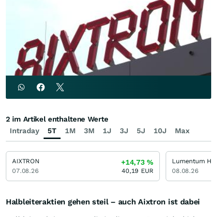
2 im Artikel enthaltene Werte
Intraday
5T
1M
3M
1J
3J
5J
10J
Max
AIXTRON
Lumentum Hol
+14,73
%
07.08.26
40,19
EUR
08.08.26
Halbleiteraktien gehen steil – auch Aixtron ist dabei