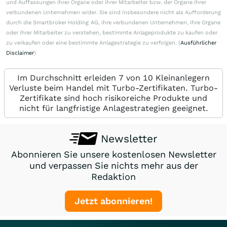
und Auffassungen ihrer Organe oder ihrer Mitarbeiter bzw. der Organe ihrer
verbundenen Unternehmen wider. Sie sind insbesondere nicht als Aufforderung
durch die Smartbroker Holding AG, ihre verbundenen Unternehmen, ihre Organe
oder ihrer Mitarbeiter zu verstehen, bestimmte Anlageprodukte zu kaufen oder
zu verkaufen oder eine bestimmte Anlagestrategie zu verfolgen. (
Ausführlicher
Disclaimer
)
Im Durchschnitt erleiden 7 von 10 Kleinanlegern
Verluste beim Handel mit Turbo-Zertifikaten. Turbo-
Zertifikate sind hoch risikoreiche Produkte und
nicht für langfristige Anlagestrategien geeignet.
Newsletter
Abonnieren Sie unsere kostenlosen Newsletter
und verpassen Sie nichts mehr aus der
Redaktion
Jetzt abonnieren!