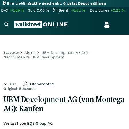
🎁 Ihre Lieblingsaktie geschenkt.
→ Jetzt Depot eröffnen
DAX
+0,69
%
Gold
0,00
%
Öl (Brent)
+0,02
%
Dow Jones
+0,25
%
Aktien
UBM Development Aktie
Startseite
Nachrichten zu UBM Development
169
0 Kommentare
Original-Research
UBM Development AG (von Montega
AG): Kaufen
Verfasst von
EQS Group AG