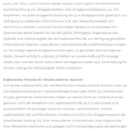
auch „wir“ bzw. „uns“) sichern weder explizit noch implizit eine bestimmte
Kursentwicklung von Anlageprodukten oder Anlageproduktklassen zu. Wir
empfehlen, vor jeder Anlageentscheidung die zum Anlageprodukt gesetzlich zur
Verfügung zu stellenden Informationen (z.B. den Verkaufsprospekt) zur
Kenntnis zu nehmen und einen fachkundigen Berater zu konsultieren.Wir
übernehmen keine Gewähr für die Aktualität, Richtigkeit, Angemessenheit,
Qualität und Vollständigkeit der auf wallstreetONLINE zur Verfügung gestellten
Informationen.Machen Leser die bei wallstreetONLINE veröffentlichten Inhalte
zur Grundlage eigener Anlageentscheidungen, so geschieht dies auf eigenes
Risiko. Soweit rechtlich zulässig, schließen wir unsere Haftung für etwaige
direkt oder indirekt damit verbundene Vermögensschäden aus. Eine Haftung für
Vorsatz oder grobe Fahrlässigkeit bleibt unberührt.
Ergänzender Hinweis für Inhalte externer Autoren:
Auf die bei wallstreetONLINE veröffentlichten Inhalte externer Autoren (wie z.B.
von Gastkommentatoren, Nachrichtenagenturen oder nicht zur Smartbroker-
Gruppe gehörende Unternehmen) haben wir keinen Einfluss. Externe Autoren
gehören nicht der Redaktion von wallstreetONLINE an.Für die Inhalte sind
ausschließlich die jeweiligen externen Autoren verantwortlich. Ihre bei
wallstreetONLINE veröffentlichten Inhalte sind nicht von Anlageinteressen der
Smartbroker Holding AG, ihrer verbundenen Unternehmen, ihrer Organe oder
ihrer Mitarbeiter bestimmt und spiegeln nicht notwendigerweise die Meinungen