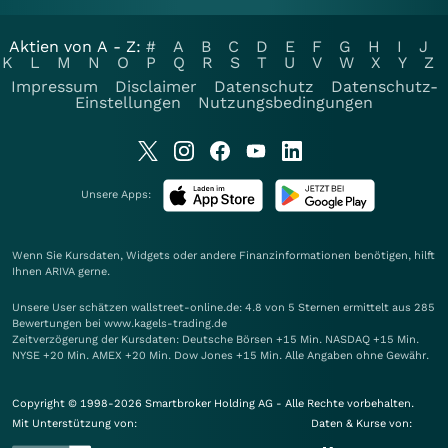
Aktien von A - Z:
#
A
B
C
D
E
F
G
H
I
J
K
L
M
N
O
P
Q
R
S
T
U
V
W
X
Y
Z
Impressum
Disclaimer
Datenschutz
Datenschutz-
Einstellungen
Nutzungsbedingungen
Unsere Apps:
Wenn Sie Kursdaten, Widgets oder andere Finanzinformationen benötigen, hilft
Ihnen
ARIVA
gerne.
Unsere User schätzen wallstreet-online.de: 4.8 von 5 Sternen ermittelt aus 285
Bewertungen bei www.kagels-trading.de
Zeitverzögerung der Kursdaten: Deutsche Börsen +15 Min. NASDAQ +15 Min.
NYSE +20 Min. AMEX +20 Min. Dow Jones +15 Min. Alle Angaben ohne Gewähr.
Copyright © 1998-2026 Smartbroker Holding AG - Alle Rechte vorbehalten.
Mit Unterstützung von:
Daten & Kurse von: