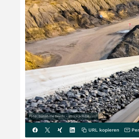
Foto: Sunshine Seeds - stock.adobe.com
URL kopieren
Per