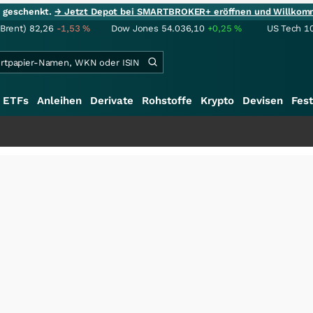
ie geschenkt.
→ Jetzt Depot bei SMARTBROKER+ eröffnen und Willkom
(Brent)
82,26
-1,53
%
Dow Jones
54.036,10
+0,25
%
US Tech 1
ETFs
Anleihen
Derivate
Rohstoffe
Krypto
Devisen
Fest
+