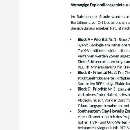
Vorrangige Explorationsgebiete au
Im Rahmen der Studie wurde zur P
Bestätigung vor Ort bedürfen, ein a
die sich daraus ergeben hat, ist n
Block A – Priorität Nr. 1:
Block A
Syenit-Geologie am Intrusionsr
Th/K-Verhältnisse stützt, die d
Verfahren werden Zonen angezei
Diese Faktoren deuten insgesam
REE-Th-Mineralisierung hin (Tav
Block B -
Priorität Nr. 2:
Das Zie
strukturell fokussierte Höffigke
Kontrollen REE-haltige Fluide k
Block C - Priorität Nr. 3:
Das Zie
variableres Potenzial mit schw
Abdeckung auf. Vor der Durchfü
Erkundungsprobenahmen und M
Southeastern Clay-Howells Zo
einen Kilometer östlich des Pro
hohen Th/K- und U/K-Werten, 
bekannten Magnetit-Nb-REE-Vo