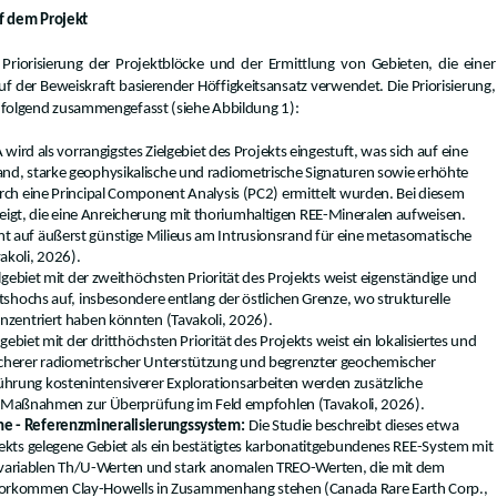
f dem Projekt
riorisierung der Projektblöcke und der Ermittlung von Gebieten, die einer
uf der Beweiskraft basierender Höffigkeitsansatz verwendet. Die Priorisierung,
achfolgend zusammengefasst (siehe Abbildung 1):
 wird als vorrangigstes Zielgebiet des Projekts eingestuft, was sich auf eine
and, starke geophysikalische und radiometrische Signaturen sowie erhöhte
urch eine Principal Component Analysis (PC2) ermittelt wurden. Bei diesem
gt, die eine Anreicherung mit thoriumhaltigen REE-Mineralen aufweisen.
t auf äußerst günstige Milieus am Intrusionsrand für eine metasomatische
akoli, 2026).
lgebiet mit der zweithöchsten Priorität des Projekts weist eigenständige und
itshochs auf, insbesondere entlang der östlichen Grenze, wo strukturelle
onzentriert haben könnten (Tavakoli, 2026).
lgebiet mit der dritthöchsten Priorität des Projekts weist ein lokalisiertes und
ächerer radiometrischer Unterstützung und begrenzter geochemischer
hrung kostenintensiverer Explorationsarbeiten werden zusätzliche
aßnahmen zur Überprüfung im Feld empfohlen (Tavakoli, 2026).
ne - Referenzmineralisierungssystem:
Die Studie beschreibt dieses etwa
jekts gelegene Gebiet als ein bestätigtes karbonatitgebundenes REE-System mit
variablen Th/U-Werten und stark anomalen TREO-Werten, die mit dem
rkommen Clay-Howells in Zusammenhang stehen (Canada Rare Earth Corp.,