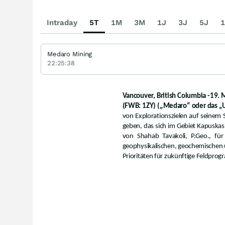
Intraday
5T
1M
3M
1J
3J
5J
1
Medaro Mining
22:25:38
Vancouver, British Columbia -19.
(FWB: 1ZY) („Medaro“ oder das 
von Explorationszielen auf seinem 
geben, das sich im Gebiet Kapuskas
von Shahab Tavakoli, P.Geo., für
geophysikalischen, geochemischen u
Prioritäten für zukünftige Feldpro