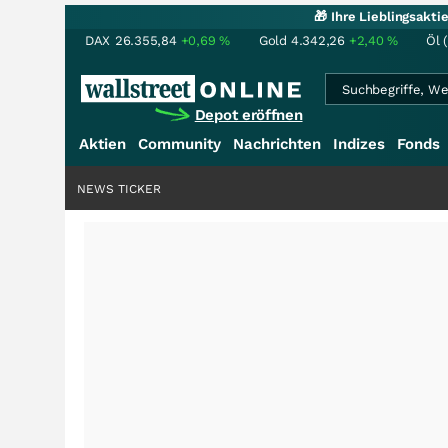
🎁 Ihre Lieblingsakt
DAX
26.355,84
+0,69
%
Gold
4.342,26
+2,40
%
Öl 
Depot eröffnen
Aktien
Community
Nachrichten
Indizes
Fonds
NEWS TICKER