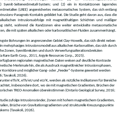
(K) Syenit-Seltenerdmetall-System; und (2) ein in Kontaktzonen lagerndes
nerdmetallen (LREE) angereichertes metasomatisches System, das sich entlang
trusions-Paragneis-Kontakts gebildet hat. Die Studie geht davon aus, dass die
alkalischen Intrusionsabfolge mit magnetithaltigen Schichten und mäßiger
g steht, während die Randzonen eine weiter entwickelte metasomatische
nten, die mit späten alkalischen oder karbonatitischen Fluiden zusammenhängt.
üngste Bohrungen im angrenzenden Gebiet Clay-Howells, das sich direkt neben
in mehrphasiges Intrusionsmodell aus alkalischen Karbonatiten, das sich durch
iche Zonen, Syenitbrekzien und durch Verwerfungsalterationsbrekzien
a Rare Earth Corp., 2011, Argyle Resources Corp., 2025).
verfügbaren regionalen magnetischen Daten weisen auf deutliche Kontraste
gnetische Merkmale hin, die als Ausdruck magnetitreicher Intrusionsphasen,
ler Korridore und möglicher Gang- oder „Feeder“-Systeme gewertet werden
6; Tavakoli, 2026).
arunter eTh/K, eTh/eU und eU/K, werden als nützliche Indikatoren für Bereiche
achtet, insbesondere dort, wo sie mit magnetischen Gradienten, Brüchen der
storischen TREO-Anomalien übereinstimmen (Ontario Geological Survey, 2016;
r Studie zufolge Intrusionsränder, Zonen mit hohem magnetischem Gradienten,
lien, Brüche von Gravitationsgradienten und strukturelle Kreuzungspunkte
kerns (Tavakoli, 2026).