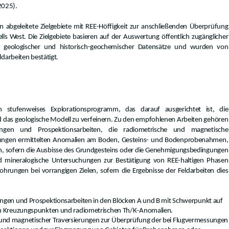
2025).
 abgeleitete Zielgebiete mit REE-Höffigkeit zur anschließenden Überprüfung
ls West. Die Zielgebiete basieren auf der Auswertung öffentlich zugänglicher
er, geologischer und historisch-geochemischer Datensätze und wurden von
darbeiten bestätigt.
n stufenweises Explorationsprogramm, das darauf ausgerichtet ist, die
und das geologische Modell zu verfeinern. Zu den empfohlenen Arbeiten gehören
ungen und Prospektionsarbeiten, die radiometrische und magnetische
ungen ermittelten Anomalien am Boden, Gesteins- und Bodenprobenahmen,
, sofern die Ausbisse des Grundgesteins oder die Genehmigungsbedingungen
nd mineralogische Untersuchungen zur Bestätigung von REE-haltigen Phasen
rungen bei vorrangigen Zielen, sofern die Ergebnisse der Feldarbeiten dies
ungen und Prospektionsarbeiten in den Blöcken A und B mit Schwerpunkt auf
len Kreuzungspunkten und radiometrischen Th/K-Anomalien.
und magnetischer Traversierungen zur Überprüfung der bei Flugvermessungen