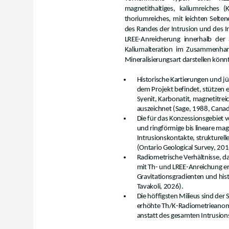
magnetithaltiges, kaliumreiches 
thoriumreiches, mit leichten Selte
des Randes der Intrusion und des In
LREE-Anreicherung innerhalb der 
Kaliumalteration im Zusammenhan
Mineralisierungsart darstellen kön
Historische Kartierungen und j
dem Projekt befindet, stützen e
Syenit, Karbonatit, magnetitre
auszeichnet (Sage, 1988, Canad
Die für das Konzessionsgebiet 
und ringförmige bis lineare ma
Intrusionskontakte, strukturel
(Ontario Geological Survey, 201
Radiometrische Verhältnisse, d
mit Th- und LREE-Anreichung er
Gravitationsgradienten und hi
Tavakoli, 2026).
Die höffigsten Milieus sind de
erhöhte Th/K-Radiometrieanoma
anstatt des gesamten Intrusions