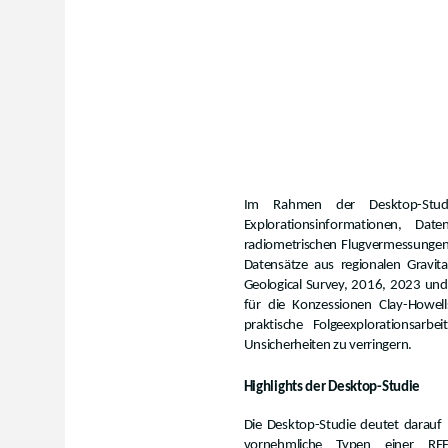
Im Rahmen der Desktop-Studie
Explorationsinformationen, D
radiometrischen Flugvermessungen
Datensätze aus regionalen Gravi
Geological Survey, 2016, 2023 und
für die Konzessionen Clay-Howell
praktische Folgeexplorationsarb
Unsicherheiten zu verringern.
Highlights der Desktop-Studie
Die Desktop-Studie deutet darauf 
vornehmliche Typen einer REE-