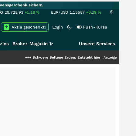
mensgeschenk sichern.
00
29.728,93
+1,18
%
EUR/USD
1,15587
+0,29
%
Aktie geschenkt!
Login
Push-Kurse
zins
Broker-Magazin ✨
Unsere Services
++
Schwere Seltene Erden: Entsteht hier die nächste Milliardenstory?
Anzeige
+++