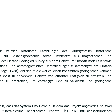
 wurden historische Kartierungen des Grundgesteins, historische
aten zur Gesteinsgeochemie sowie Datensätze aus magnetischen und
 des Ontario Geological Survey aus dem Gebiet um Smooth Rock Falls sowie
tations- und aeromagnetischen Untersuchungen zusammengeführt (Ontario
 Sage, 1988). Ziel der Studie war es, einen kohärenten geologischen Rahmen
s West zu entwickeln, Gebiete von erhöhter Höffigkeit zu ermitteln und
eiten zu empfehlen, um vorrangige Ziele zu validieren und geologische
hin, dass das System Clay-Howells, in dem das Projekt angesiedelt ist, zwei
Mineralisierung beherbergen könnte: (1) ein intrusionsgebundenes