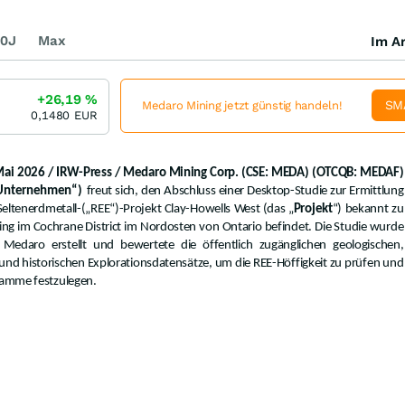
0J
Max
Im Ar
+26,19
%
SM
Medaro Mining jetzt günstig handeln!
0,1480
EUR
 Mai 2026 / IRW-Press / Medaro Mining Corp. (CSE: MEDA) (OTCQB: MEDAF)
„Unternehmen“)
freut sich, den Abschluss einer Desktop-Studie zur Ermittlung
Seltenerdmetall-(„REE“)-Projekt Clay-Howells West (das „
Projekt
“) bekannt zu
ing im Cochrane District im Nordosten von Ontario befindet. Die Studie wurde
 Medaro erstellt und bewertete die öffentlich zugänglichen geologischen,
nd historischen Explorationsdatensätze, um die REE-Höffigkeit zu prüfen und
gramme festzulegen.