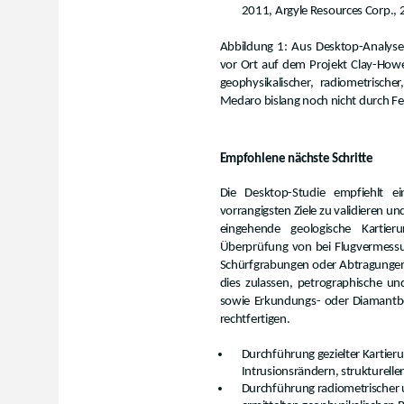
2011, Argyle Resources Corp., 
Abbildung 1: Aus Desktop-Analysen
vor Ort auf dem Projekt Clay-Howel
geophysikalischer, radiometrisch
Medaro bislang noch nicht durch Fel
Empfohlene nächste Schritte
Die Desktop-Studie empfiehlt ei
vorrangigsten Ziele zu validieren 
eingehende geologische Kartier
Überprüfung von bei Flugvermess
Schürfgrabungen oder Abtragungen
dies zulassen, petrographische u
sowie Erkundungs- oder Diamantboh
rechtfertigen.
Durchführung gezielter Kartier
Intrusionsrändern, strukturel
Durchführung radiometrischer 