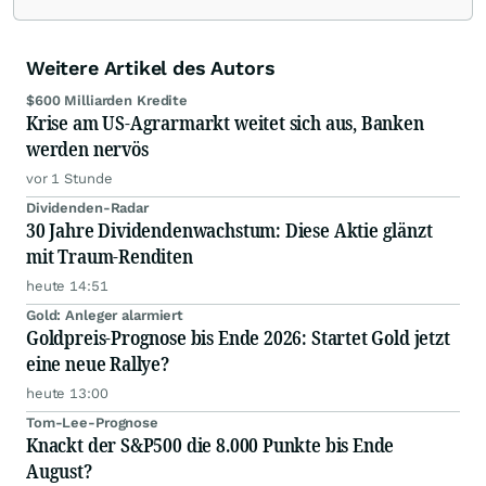
die Chefredaktion der wallstreetONLINE
Redaktion verantwortlich.
Die Fachjournalisten
der wallstreetONLINE Redaktion berichten hier
Weitere Artikel des Autors
mit ihren Kolleginnen und Kollegen aus den
Partnerredaktionen exklusiv, fundiert,
$600 Milliarden Kredite
ausgewogen sowie unabhängig für den Anleger.
Krise am US-Agrarmarkt weitet sich aus, Banken
Die Zentralredaktion recherchiert intensiv, um
werden nervös
Anlegern der Kategorie Selbstentscheider
vor 1 Stunde
relevante Informationen für ihre
Anlageentscheidungen liefern zu können.
NEU:
Dividenden-Radar
30 Jahre Dividendenwachstum: Diese Aktie glänzt
Podcast "Börse, Baby!"
mit Traum-Renditen
heute 14:51
Gold: Anleger alarmiert
Goldpreis-Prognose bis Ende 2026: Startet Gold jetzt
eine neue Rallye?
heute 13:00
Tom-Lee-Prognose
Knackt der S&P500 die 8.000 Punkte bis Ende
August?