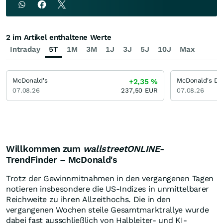
2 im Artikel enthaltene Werte
Intraday
5T
1M
3M
1J
3J
5J
10J
Max
McDonald's
+2,35
%
07.08.26
237,50
EUR
07.08.26
Willkommen zum
wallstreetONLINE
-
TrendFinder – McDonald's
Trotz der Gewinnmitnahmen in den vergangenen Tagen
notieren insbesondere die US-Indizes in unmittelbarer
Reichweite zu ihren Allzeithochs. Die in den
vergangenen Wochen steile Gesamtmarktrallye wurde
dabei fast ausschließlich von Halbleiter- und KI-