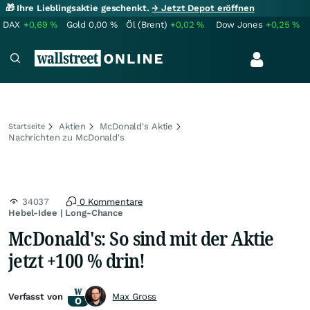
🎁 Ihre Lieblingsaktie geschenkt.
→ Jetzt Depot eröffnen
DAX
+0,69
%
Gold
0,00
%
Öl (Brent)
+0,02
%
Dow Jones
+0,25
%
Aktien
McDonald's Aktie
Startseite
Nachrichten zu McDonald's
34037
0 Kommentare
Hebel-Idee | Long-Chance
McDonald's: So sind mit der Aktie
jetzt +100 % drin!
Verfasst von
Max Gross