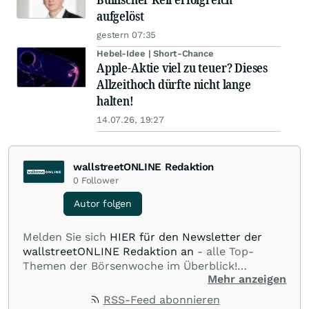
aufgelöst
gestern 07:35
Hebel-Idee | Short-Chance
Apple-Aktie viel zu teuer? Dieses
Allzeithoch dürfte nicht lange
halten!
14.07.26, 19:27
wallstreetONLINE Redaktion
0
Follower
Autor folgen
Melden Sie sich
HIER für den Newsletter der
wallstreetONLINE Redaktion an
- alle Top-
Themen der Börsenwoche im Überblick!
Mehr anzeigen
Verpassen Sie kein wichtiges Anleger-Thema!
Für
Beiträge auf diesem journalistischen Channel ist
RSS-Feed abonnieren