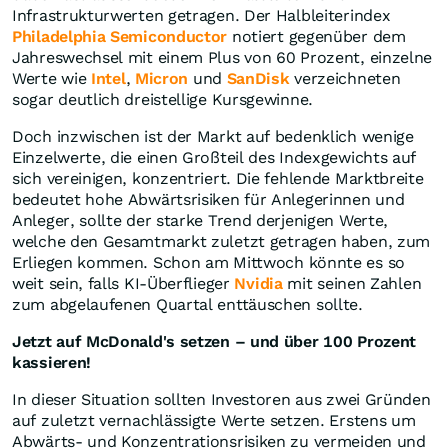
Infrastrukturwerten getragen. Der Halbleiterindex
Philadelphia Semiconductor
notiert gegenüber dem
Jahreswechsel mit einem Plus von 60 Prozent, einzelne
Werte wie
Intel
,
Micron
und
SanDisk
verzeichneten
sogar deutlich dreistellige Kursgewinne.
Doch inzwischen ist der Markt auf bedenklich wenige
Einzelwerte, die einen Großteil des Indexgewichts auf
sich vereinigen, konzentriert. Die fehlende Marktbreite
bedeutet hohe Abwärtsrisiken für Anlegerinnen und
Anleger, sollte der starke Trend derjenigen Werte,
welche den Gesamtmarkt zuletzt getragen haben, zum
Erliegen kommen. Schon am Mittwoch könnte es so
weit sein, falls KI-Überflieger
Nvidia
mit seinen Zahlen
zum abgelaufenen Quartal enttäuschen sollte.
Jetzt auf McDonald's setzen – und über 100 Prozent
kassieren!
In dieser Situation sollten Investoren aus zwei Gründen
auf zuletzt vernachlässigte Werte setzen. Erstens um
Abwärts- und Konzentrationsrisiken zu vermeiden und