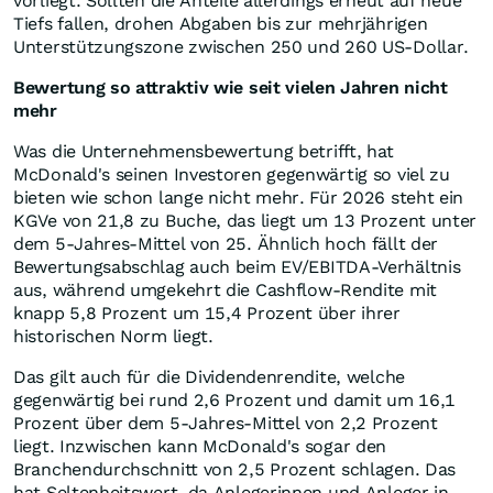
vorliegt. Sollten die Anteile allerdings erneut auf neue
Tiefs fallen, drohen Abgaben bis zur mehrjährigen
Unterstützungszone zwischen 250 und 260 US-Dollar.
Bewertung so attraktiv wie seit vielen Jahren nicht
mehr
Was die Unternehmensbewertung betrifft, hat
McDonald's seinen Investoren gegenwärtig so viel zu
bieten wie schon lange nicht mehr. Für 2026 steht ein
KGVe von 21,8 zu Buche, das liegt um 13 Prozent unter
dem 5-Jahres-Mittel von 25. Ähnlich hoch fällt der
Bewertungsabschlag auch beim EV/EBITDA-Verhältnis
aus, während umgekehrt die Cashflow-Rendite mit
knapp 5,8 Prozent um 15,4 Prozent über ihrer
historischen Norm liegt.
Das gilt auch für die Dividendenrendite, welche
gegenwärtig bei rund 2,6 Prozent und damit um 16,1
Prozent über dem 5-Jahres-Mittel von 2,2 Prozent
liegt. Inzwischen kann McDonald's sogar den
Branchendurchschnitt von 2,5 Prozent schlagen. Das
hat Seltenheitswert, da Anlegerinnen und Anleger in