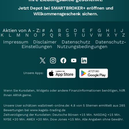
Jetzt Depot bei SMARTBROKER+ eröffnen und
Willkommensgeschenk sichern.
Aktien von A - Z:
#
A
B
C
D
E
F
G
H
I
J
K
L
M
N
O
P
Q
R
S
T
U
V
W
X
Y
Z
Impressum
Disclaimer
Datenschutz
Datenschutz-
Einstellungen
Nutzungsbedingungen
Unsere Apps:
Wenn Sie Kursdaten, Widgets oder andere Finanzinformationen benötigen, hilft
Ihnen
ARIVA
gerne.
Unsere User schätzen wallstreet-online.de: 4.8 von 5 Sternen ermittelt aus 285
Bewertungen bei www.kagels-trading.de
Zeitverzögerung der Kursdaten: Deutsche Börsen +15 Min. NASDAQ +15 Min.
NYSE +20 Min. AMEX +20 Min. Dow Jones +15 Min. Alle Angaben ohne Gewähr.