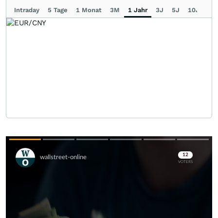
Intraday
5 Tage
1 Monat
3M
1 Jahr
3J
5J
10J
Ma
Skip