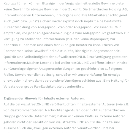
Kapitals führen können. Etwaige in der Vergangenheit erzielte Gewinne bieten
keine Gewähr für etwaige Gewinne in der Zukunft. Die Smartbroker Holding AG,
ihre verbundenen Unternehmen, ihre Organe und ihre Mitarbeiter (nachfolgend
auch „wir“ bzw. „uns“) sichern weder explizit noch implizit eine bestimmte
Kursentwicklung von Anlageprodukten oder Anlageproduktklassen zu. Wir
empfehlen, vor jeder Anlageentscheidung die zum Anlageprodukt gesetzlich zur
Verfügung zu stellenden Informationen (z.B. den Verkaufsprospekt) zur
Kenntnis zu nehmen und einen fachkundigen Berater zu konsultieren.Wir
übernehmen keine Gewähr für die Aktualität, Richtigkeit, Angemessenheit,
Qualität und Vollständigkeit der auf wallstreetONLINE zur Verfügung gestellten
Informationen.Machen Leser die bei wallstreetONLINE veröffentlichten Inhalte
zur Grundlage eigener Anlageentscheidungen, so geschieht dies auf eigenes
Risiko. Soweit rechtlich zulässig, schließen wir unsere Haftung für etwaige
direkt oder indirekt damit verbundene Vermögensschäden aus. Eine Haftung für
Vorsatz oder grobe Fahrlässigkeit bleibt unberührt.
Ergänzender Hinweis für Inhalte externer Autoren:
Auf die bei wallstreetONLINE veröffentlichten Inhalte externer Autoren (wie z.B.
von Gastkommentatoren, Nachrichtenagenturen oder nicht zur Smartbroker-
Gruppe gehörende Unternehmen) haben wir keinen Einfluss. Externe Autoren
gehören nicht der Redaktion von wallstreetONLINE an.Für die Inhalte sind
ausschließlich die jeweiligen externen Autoren verantwortlich. Ihre bei