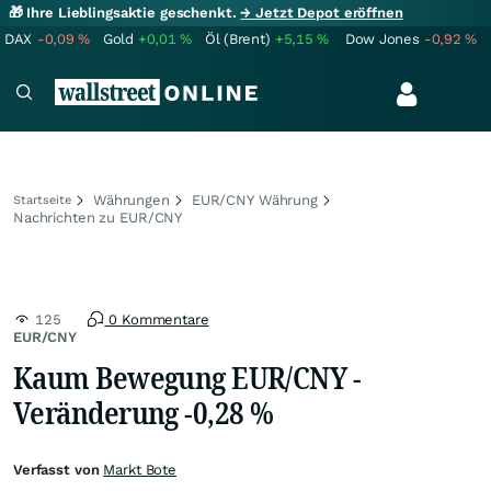
🎁 Ihre Lieblingsaktie geschenkt.
→ Jetzt Depot eröffnen
DAX
-0,09
%
Gold
+0,01
%
Öl (Brent)
+5,15
%
Dow Jones
-0,92
%
Währungen
EUR/CNY Währung
Startseite
Nachrichten zu EUR/CNY
125
0 Kommentare
EUR/CNY
Kaum Bewegung EUR/CNY -
Veränderung -0,28 %
Verfasst von
Markt Bote