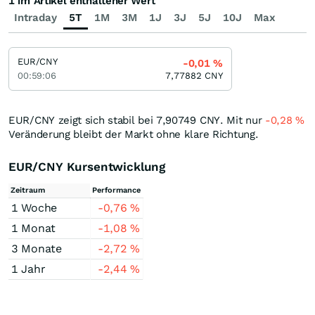
1 im Artikel enthaltener Wert
Intraday
5T
1M
3M
1J
3J
5J
10J
Max
EUR/CNY
-0,01
%
00:59:06
7,77882
CNY
EUR/CNY zeigt sich stabil bei 7,90749
CNY
. Mit nur
-0,28
%
Veränderung bleibt der Markt ohne klare Richtung.
EUR/CNY Kursentwicklung
Zeitraum
Performance
1 Woche
-0,76
%
1 Monat
-1,08
%
3 Monate
-2,72
%
1 Jahr
-2,44
%