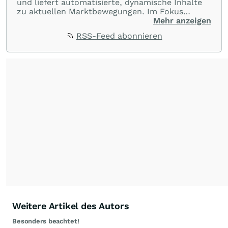
und liefert automatisierte, dynamische Inhalte
zu aktuellen Marktbewegungen. Im Fokus
stehen Tops und Flops, Branchentrends und
Mehr anzeigen
Impulse aus der Community. Ob Tech-Aktien,
RSS-Feed abonnieren
Rohstoffe oder Krypto – die Beiträge sind kurz,
prägnant und regen zur Diskussion an, sodass
Leser schnell einen Überblick gewinnen und
eigene Marktideen entwickeln können.
Weitere Artikel des Autors
Besonders beachtet!