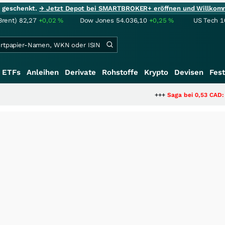
ie geschenkt.
→ Jetzt Depot bei SMARTBROKER+ eröffnen und Willkom
Brent)
82,27
+0,02
%
Dow Jones
54.036,10
+0,25
%
US Tech 1
ETFs
Anleihen
Derivate
Rohstoffe
Krypto
Devisen
Fest
+++
Saga bei 0,53 CAD: Bewertet der Ma