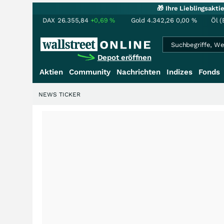
🎁 Ihre Lieblingsakt
DAX
26.355,84
+0,69
%
Gold
4.342,26
0,00
%
Öl (
Depot eröffnen
Aktien
Community
Nachrichten
Indizes
Fonds
NEWS TICKER