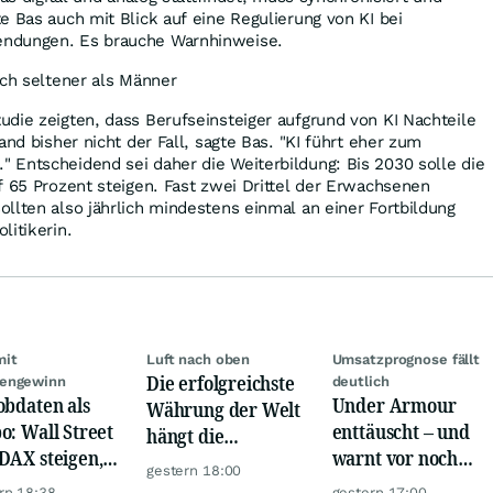
e Bas auch mit Blick auf eine Regulierung von KI bei
ndungen. Es brauche Warnhinweise.
ich seltener als Männer
die zeigten, dass Berufseinsteiger aufgrund von KI Nachteile
and bisher nicht der Fall, sagte Bas. "KI führt eher zum
 Entscheidend sei daher die Weiterbildung: Bis 2030 solle die
f 65 Prozent steigen. Fast zwei Drittel der Erwachsenen
llten also jährlich mindestens einmal an einer Fortbildung
litikerin.
mit
Luft nach oben
Umsatzprognose fällt
Die erfolgreichste
engewinn
deutlich
obdaten als
Under Armour
Währung der Welt
o: Wall Street
enttäuscht – und
hängt die
DAX steigen,
warnt vor noch
Konkurrenz ab
gestern 18:00
 glänzt
schwächeren
rn 18:38
gestern 17:00