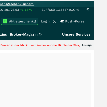
mensgeschenk sichern.
00
29.728,93
+1,18
%
EUR/USD
1,15587
0,00
%
Aktie geschenkt!
Login
Push-Kurse
zins
Broker-Magazin ✨
Unsere Services
rkt noch immer nur die Hälfte der Story?
+++
Anzeige