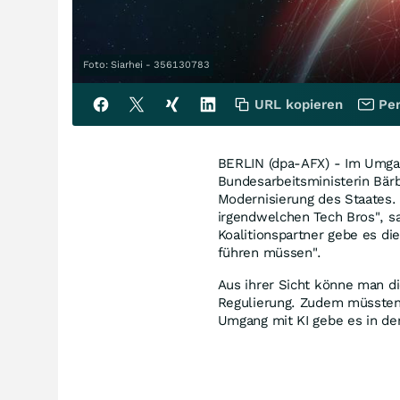
Foto: Siarhei - 356130783
URL kopieren
Per
BERLIN (dpa-AFX) - Im Umgang
Bundesarbeitsministerin Bärb
Modernisierung des Staates. 
irgendwelchen Tech Bros", s
Koalitionspartner gebe es di
führen müssen".
Aus ihrer Sicht könne man di
Regulierung. Zudem müssten
Umgang mit KI gebe es in der