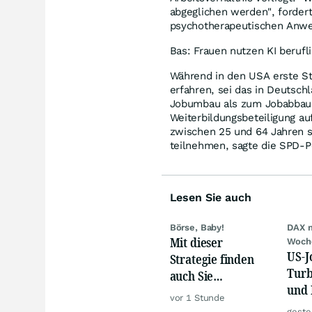
abgeglichen werden", fordert
psychotherapeutischen Anwe
Bas: Frauen nutzen KI berufl
Während in den USA erste Stu
erfahren, sei das in Deutschl
Jobumbau als zum Jobabbau."
Weiterbildungsbeteiligung au
zwischen 25 und 64 Jahren so
teilnehmen, sagte die SPD-Po
Lesen Sie auch
Börse, Baby!
DAX 
Mit dieser
Woch
US-J
Strategie finden
Turb
auch Sie
und 
zuverlässig
vor 1 Stunde
Gold
unterbewertete
geste