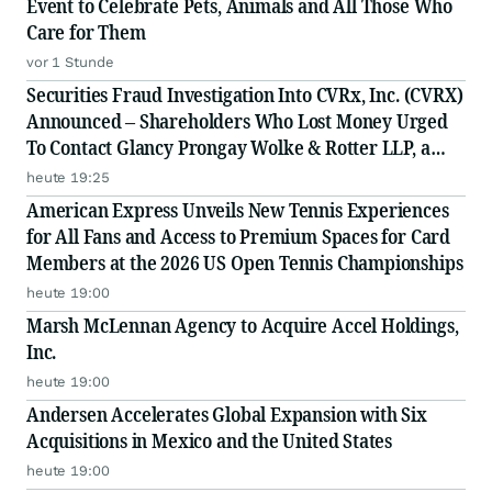
Event to Celebrate Pets, Animals and All Those Who
Care for Them
vor 1 Stunde
Securities Fraud Investigation Into CVRx, Inc. (CVRX)
Announced – Shareholders Who Lost Money Urged
To Contact Glancy Prongay Wolke & Rotter LLP, a
Leading Securities Fraud Law Firm
heute 19:25
American Express Unveils New Tennis Experiences
for All Fans and Access to Premium Spaces for Card
Members at the 2026 US Open Tennis Championships
heute 19:00
Marsh McLennan Agency to Acquire Accel Holdings,
Inc.
heute 19:00
Andersen Accelerates Global Expansion with Six
Acquisitions in Mexico and the United States
heute 19:00