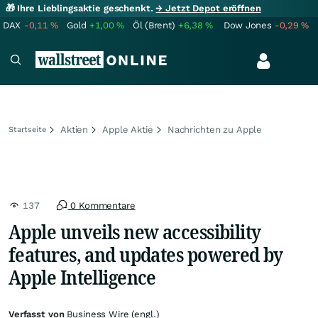
🎁 Ihre Lieblingsaktie geschenkt.
→ Jetzt Depot eröffnen
DAX
-0,11
%
Gold
+1,00
%
Öl (Brent)
+6,38
%
Dow Jones
-0,29
%
Aktien
Apple Aktie
Nachrichten zu Apple
Startseite
137
0 Kommentare
Apple unveils new accessibility
features, and updates powered by
Apple Intelligence
Verfasst von
Business Wire (engl.)