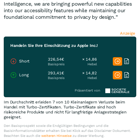
Intelligence, we are bringing powerful new capabilities
into our accessibility features while maintaining our
foundational commitment to privacy by design.”
Anzeige
Handeln Sie Ihre Einschätzung zu Apple Inc.!
326,54€
× 14,86
Short
Basispreis
Hebel
293,41€
× 14,82
Long
Basispreis
Hebel
Präsentiert von
Im Durchschnitt erleiden 7 von 10 Kleinanlegern Verluste beim
Handel mit Turbo-Zertifikaten. Turbo-Zertifikate sind hoch
risikoreiche Produkte und nicht für langfristige Anlagestrategien
geeignet.
Den Basisprospekt sowie die Endgültigen Bedingungen und die
Basisinformationsblätter erhalten Sie bei Klick auf das Disclaimer Dokument.
Beachten Sie auch die
weiteren Hinweise
zu dieser Werbung.