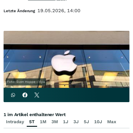
19.05.2026, 14:00
Letzte Änderung
Foto: Sven Hoppe - dpa
1 im Artikel enthaltener Wert
Intraday
5T
1M
3M
1J
3J
5J
10J
Max