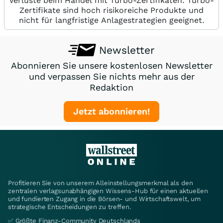
Verluste beim Handel mit Turbo-Zertifikaten. Turbo-
Zertifikate sind hoch risikoreiche Produkte und
nicht für langfristige Anlagestrategien geeignet.
Newsletter
Abonnieren Sie unsere kostenlosen Newsletter
und verpassen Sie nichts mehr aus der
Redaktion
Jetzt abonnieren!
Profitieren Sie von unserem Alleinstellungsmerkmal als den
zentralen verlagsunabhängigen Wissens-Hub für einen aktuellen
und fundierten Zugang in die Börsen- und Wirtschaftswelt, um
strategische Entscheidungen zu treffen.
✅ Größte Finanz-Community Deutschlands