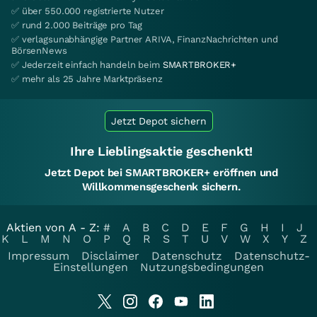
✅ über 550.000 registrierte Nutzer
✅ rund 2.000 Beiträge pro Tag
✅ verlagsunabhängige Partner ARIVA, FinanzNachrichten und
BörsenNews
✅ Jederzeit einfach handeln beim
SMARTBROKER+
✅ mehr als 25 Jahre Marktpräsenz
Jetzt Depot sichern
Ihre Lieblingsaktie geschenkt!
Jetzt Depot bei SMARTBROKER+ eröffnen und
Willkommensgeschenk sichern.
Aktien von A - Z:
#
A
B
C
D
E
F
G
H
I
J
K
L
M
N
O
P
Q
R
S
T
U
V
W
X
Y
Z
Impressum
Disclaimer
Datenschutz
Datenschutz-
Einstellungen
Nutzungsbedingungen