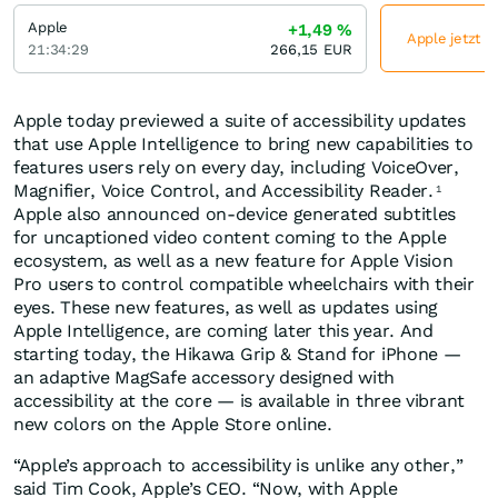
Apple
+1,49
%
Apple jetzt g
21:34:29
266,15
EUR
Apple today previewed a suite of accessibility updates
that use Apple Intelligence to bring new capabilities to
features users rely on every day, including VoiceOver,
Magnifier, Voice Control, and Accessibility Reader.
1
Apple also announced on-device generated subtitles
for uncaptioned video content coming to the Apple
ecosystem, as well as a new feature for Apple Vision
Pro users to control compatible wheelchairs with their
eyes. These new features, as well as updates using
Apple Intelligence, are coming later this year. And
starting today, the Hikawa Grip & Stand for iPhone —
an adaptive MagSafe accessory designed with
accessibility at the core — is available in three vibrant
new colors on the Apple Store online.
“Apple’s approach to accessibility is unlike any other,”
said Tim Cook, Apple’s CEO. “Now, with Apple