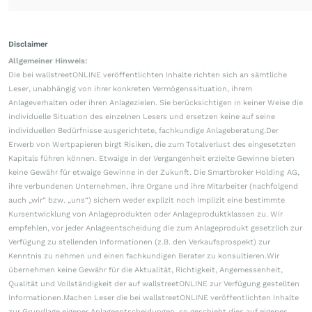
Disclaimer
Allgemeiner Hinweis:
Die bei wallstreetONLINE veröffentlichten Inhalte richten sich an sämtliche
Leser, unabhängig von ihrer konkreten Vermögenssituation, ihrem
Anlageverhalten oder ihren Anlagezielen. Sie berücksichtigen in keiner Weise die
individuelle Situation des einzelnen Lesers und ersetzen keine auf seine
individuellen Bedürfnisse ausgerichtete, fachkundige Anlageberatung.Der
Erwerb von Wertpapieren birgt Risiken, die zum Totalverlust des eingesetzten
Kapitals führen können. Etwaige in der Vergangenheit erzielte Gewinne bieten
keine Gewähr für etwaige Gewinne in der Zukunft. Die Smartbroker Holding AG,
ihre verbundenen Unternehmen, ihre Organe und ihre Mitarbeiter (nachfolgend
auch „wir“ bzw. „uns“) sichern weder explizit noch implizit eine bestimmte
Kursentwicklung von Anlageprodukten oder Anlageproduktklassen zu. Wir
empfehlen, vor jeder Anlageentscheidung die zum Anlageprodukt gesetzlich zur
Verfügung zu stellenden Informationen (z.B. den Verkaufsprospekt) zur
Kenntnis zu nehmen und einen fachkundigen Berater zu konsultieren.Wir
übernehmen keine Gewähr für die Aktualität, Richtigkeit, Angemessenheit,
Qualität und Vollständigkeit der auf wallstreetONLINE zur Verfügung gestellten
Informationen.Machen Leser die bei wallstreetONLINE veröffentlichten Inhalte
zur Grundlage eigener Anlageentscheidungen, so geschieht dies auf eigenes