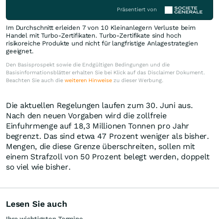
Präsentiert von
Im Durchschnitt erleiden 7 von 10 Kleinanlegern Verluste beim
Handel mit Turbo-Zertifikaten. Turbo-Zertifikate sind hoch
risikoreiche Produkte und nicht für langfristige Anlagestrategien
geeignet.
Den Basisprospekt sowie die Endgültigen Bedingungen und die
Basisinformationsblätter erhalten Sie bei Klick auf das Disclaimer Dokument.
Beachten Sie auch die
weiteren Hinweise
zu dieser Werbung.
Die aktuellen Regelungen laufen zum 30. Juni aus.
Nach den neuen Vorgaben wird die zollfreie
Einfuhrmenge auf 18,3 Millionen Tonnen pro Jahr
begrenzt. Das sind etwa 47 Prozent weniger als bisher.
Mengen, die diese Grenze überschreiten, sollen mit
einem Strafzoll von 50 Prozent belegt werden, doppelt
so viel wie bisher.
Lesen Sie auch
Ihre wichtigsten Termine