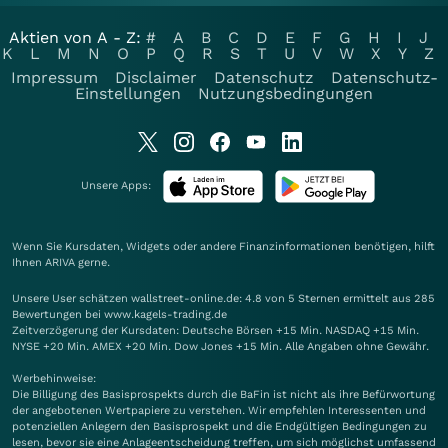
Aktien von A - Z:
#
A
B
C
D
E
F
G
H
I
J
K
L
M
N
O
P
Q
R
S
T
U
V
W
X
Y
Z
Impressum
Disclaimer
Datenschutz
Datenschutz-
Einstellungen
Nutzungsbedingungen
Unsere Apps:
Wenn Sie Kursdaten, Widgets oder andere Finanzinformationen benötigen, hilft
Ihnen
ARIVA
gerne.
Unsere User schätzen wallstreet-online.de: 4.8 von 5 Sternen ermittelt aus 285
Bewertungen bei www.kagels-trading.de
Zeitverzögerung der Kursdaten: Deutsche Börsen +15 Min. NASDAQ +15 Min.
NYSE +20 Min. AMEX +20 Min. Dow Jones +15 Min. Alle Angaben ohne Gewähr.
Werbehinweise:
Die Billigung des Basisprospekts durch die BaFin ist nicht als ihre Befürwortung
der angebotenen Wertpapiere zu verstehen. Wir empfehlen Interessenten und
potenziellen Anlegern den Basisprospekt und die Endgültigen Bedingungen zu
lesen, bevor sie eine Anlageentscheidung treffen, um sich möglichst umfassend