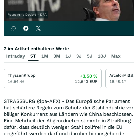
Foto: Arne Dedert - DPA
2 im Artikel enthaltene Werte
Intraday
5T
1M
3M
1J
3J
5J
10J
Max
ThyssenKrupp
ArcelorMittal
+3,50
%
16:54:46
12,540
EUR
16:48:17
STRASSBURG (dpa-AFX) - Das Europäische Parlament
hat schärfere Regeln zum Schutz der Stahlindustrie vor
billiger Konkurrenz aus Ländern wie China beschlossen.
Eine Mehrheit der Abgeordneten stimmte in Straßburg
dafür, dass deutlich weniger Stahl zollfrei in die EU
eingeführt werden darf und darüber hinausgehende