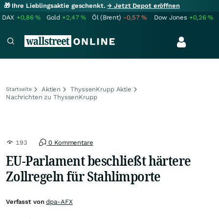
🎁 Ihre Lieblingsaktie geschenkt.
→ Jetzt Depot eröffnen
DAX
+0,86
%
Gold
+2,47
%
Öl (Brent)
-0,57
%
Dow Jones
+0,26
%
Aktien
ThyssenKrupp Aktie
Startseite
Nachrichten zu ThyssenKrupp
193
0 Kommentare
EU-Parlament beschließt härtere
Zollregeln für Stahlimporte
Verfasst von
dpa-AFX