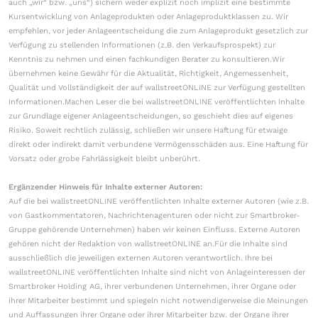
auch „wir“ bzw. „uns“) sichern weder explizit noch implizit eine bestimmte
Kursentwicklung von Anlageprodukten oder Anlageproduktklassen zu. Wir
empfehlen, vor jeder Anlageentscheidung die zum Anlageprodukt gesetzlich zur
Verfügung zu stellenden Informationen (z.B. den Verkaufsprospekt) zur
Kenntnis zu nehmen und einen fachkundigen Berater zu konsultieren.Wir
übernehmen keine Gewähr für die Aktualität, Richtigkeit, Angemessenheit,
Qualität und Vollständigkeit der auf wallstreetONLINE zur Verfügung gestellten
Informationen.Machen Leser die bei wallstreetONLINE veröffentlichten Inhalte
zur Grundlage eigener Anlageentscheidungen, so geschieht dies auf eigenes
Risiko. Soweit rechtlich zulässig, schließen wir unsere Haftung für etwaige
direkt oder indirekt damit verbundene Vermögensschäden aus. Eine Haftung für
Vorsatz oder grobe Fahrlässigkeit bleibt unberührt.
Ergänzender Hinweis für Inhalte externer Autoren:
Auf die bei wallstreetONLINE veröffentlichten Inhalte externer Autoren (wie z.B.
von Gastkommentatoren, Nachrichtenagenturen oder nicht zur Smartbroker-
Gruppe gehörende Unternehmen) haben wir keinen Einfluss. Externe Autoren
gehören nicht der Redaktion von wallstreetONLINE an.Für die Inhalte sind
ausschließlich die jeweiligen externen Autoren verantwortlich. Ihre bei
wallstreetONLINE veröffentlichten Inhalte sind nicht von Anlageinteressen der
Smartbroker Holding AG, ihrer verbundenen Unternehmen, ihrer Organe oder
ihrer Mitarbeiter bestimmt und spiegeln nicht notwendigerweise die Meinungen
und Auffassungen ihrer Organe oder ihrer Mitarbeiter bzw. der Organe ihrer