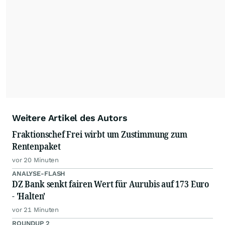
dauerhafte Archivierung der dpa-AFX-
Nachrichten auf diesen Seiten ist nicht zulässig.
Alle Rechte bleiben vorbehalten. (dpa-AFX)
Weitere Artikel des Autors
Fraktionschef Frei wirbt um Zustimmung zum
Rentenpaket
vor 20 Minuten
ANALYSE-FLASH
DZ Bank senkt fairen Wert für Aurubis auf 173 Euro
- 'Halten'
vor 21 Minuten
ROUNDUP 2