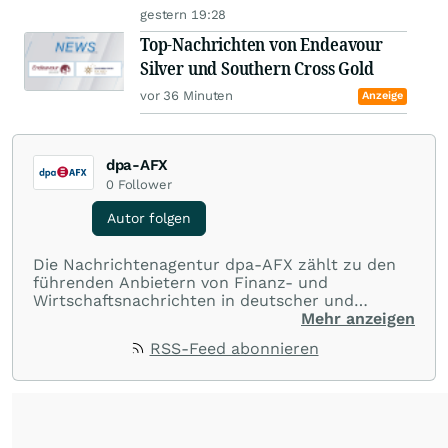
gestern 19:28
Top-Nachrichten von Endeavour
Silver und Southern Cross Gold
vor 36 Minuten
Anzeige
dpa-AFX
0
Follower
Autor folgen
Die Nachrichtenagentur dpa-AFX zählt zu den
führenden Anbietern von Finanz- und
Wirtschaftsnachrichten in deutscher und
englischer Sprache. Gestützt auf ein
Mehr anzeigen
internationales Agentur-Netzwerk berichtet
RSS-Feed abonnieren
dpa-AFX unabhängig, zuverlässig und schnell
von allen wichtigen Finanzstandorten der Welt.
Die Nutzung der Inhalte in Form eines RSS-
Feeds ist ausschließlich für private und nicht
kommerzielle Internetangebote zulässig. Eine