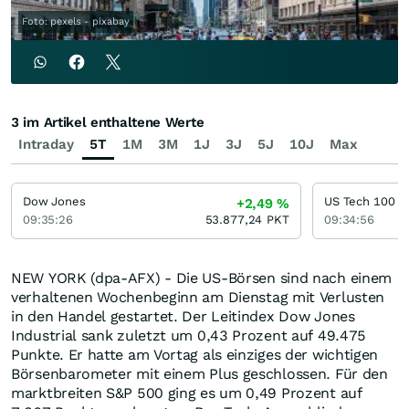
Foto: pexels - pixabay
3 im Artikel enthaltene Werte
Intraday
5T
1M
3M
1J
3J
5J
10J
Max
Dow Jones
US Tech 100
+2,49
%
09:35:26
53.877,24
PKT
09:34:56
NEW YORK (dpa-AFX) - Die US-Börsen sind nach einem
verhaltenen Wochenbeginn am Dienstag mit Verlusten
in den Handel gestartet. Der Leitindex Dow Jones
Industrial sank zuletzt um 0,43 Prozent auf 49.475
Punkte. Er hatte am Vortag als einziges der wichtigen
Börsenbarometer mit einem Plus geschlossen. Für den
marktbreiten S&P 500 ging es um 0,49 Prozent auf