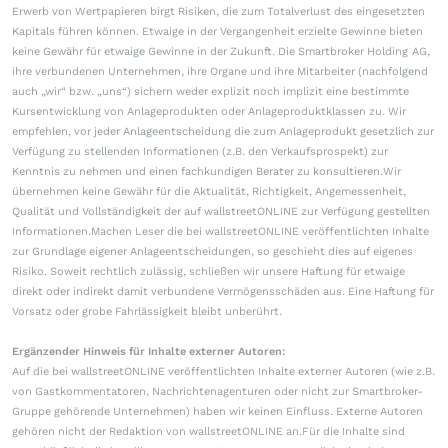
Erwerb von Wertpapieren birgt Risiken, die zum Totalverlust des eingesetzten
Kapitals führen können. Etwaige in der Vergangenheit erzielte Gewinne bieten
keine Gewähr für etwaige Gewinne in der Zukunft. Die Smartbroker Holding AG,
ihre verbundenen Unternehmen, ihre Organe und ihre Mitarbeiter (nachfolgend
auch „wir“ bzw. „uns“) sichern weder explizit noch implizit eine bestimmte
Kursentwicklung von Anlageprodukten oder Anlageproduktklassen zu. Wir
empfehlen, vor jeder Anlageentscheidung die zum Anlageprodukt gesetzlich zur
Verfügung zu stellenden Informationen (z.B. den Verkaufsprospekt) zur
Kenntnis zu nehmen und einen fachkundigen Berater zu konsultieren.Wir
übernehmen keine Gewähr für die Aktualität, Richtigkeit, Angemessenheit,
Qualität und Vollständigkeit der auf wallstreetONLINE zur Verfügung gestellten
Informationen.Machen Leser die bei wallstreetONLINE veröffentlichten Inhalte
zur Grundlage eigener Anlageentscheidungen, so geschieht dies auf eigenes
Risiko. Soweit rechtlich zulässig, schließen wir unsere Haftung für etwaige
direkt oder indirekt damit verbundene Vermögensschäden aus. Eine Haftung für
Vorsatz oder grobe Fahrlässigkeit bleibt unberührt.
Ergänzender Hinweis für Inhalte externer Autoren:
Auf die bei wallstreetONLINE veröffentlichten Inhalte externer Autoren (wie z.B.
von Gastkommentatoren, Nachrichtenagenturen oder nicht zur Smartbroker-
Gruppe gehörende Unternehmen) haben wir keinen Einfluss. Externe Autoren
gehören nicht der Redaktion von wallstreetONLINE an.Für die Inhalte sind