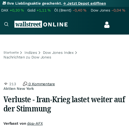
🎁 Ihre Lieblingsaktie geschenkt.
→ Jetzt Depot eröffnen
DAX
+0,30
%
Gold
+1,11
%
Öl (Brent)
-0,40
%
Dow Jones
-0,04
%
Indizes
Dow Jones Index
Startseite
Nachrichten zu Dow Jones
213
0 Kommentare
Aktien New York
Verluste - Iran-Krieg lastet weiter auf
der Stimmung
Verfasst von
dpa-AFX