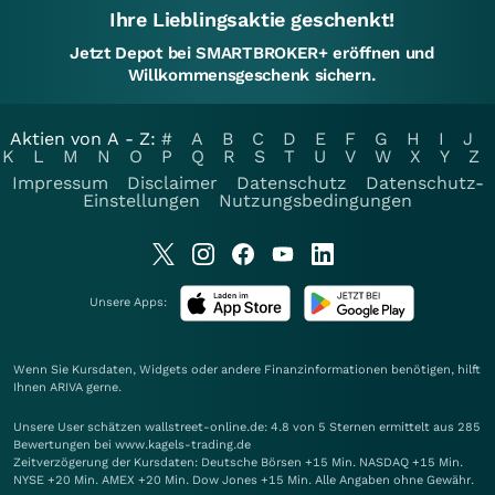
Ihre Lieblingsaktie geschenkt!
Jetzt Depot bei SMARTBROKER+ eröffnen und
Willkommensgeschenk sichern.
Aktien von A - Z:
#
A
B
C
D
E
F
G
H
I
J
K
L
M
N
O
P
Q
R
S
T
U
V
W
X
Y
Z
Impressum
Disclaimer
Datenschutz
Datenschutz-
Einstellungen
Nutzungsbedingungen
Unsere Apps:
Wenn Sie Kursdaten, Widgets oder andere Finanzinformationen benötigen, hilft
Ihnen
ARIVA
gerne.
Unsere User schätzen wallstreet-online.de: 4.8 von 5 Sternen ermittelt aus 285
Bewertungen bei www.kagels-trading.de
Zeitverzögerung der Kursdaten: Deutsche Börsen +15 Min. NASDAQ +15 Min.
NYSE +20 Min. AMEX +20 Min. Dow Jones +15 Min. Alle Angaben ohne Gewähr.