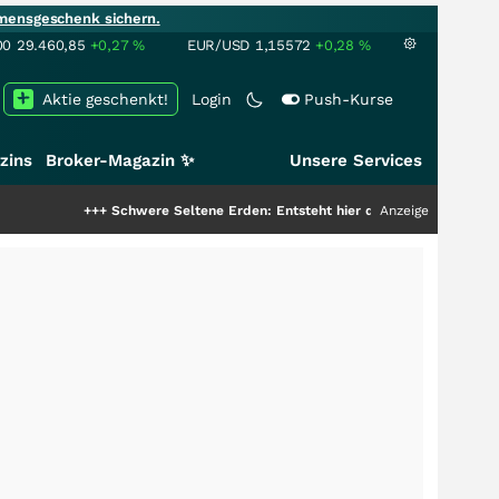
mensgeschenk sichern.
00
29.460,85
+0,27
%
EUR/USD
1,15572
+0,28
%
Aktie geschenkt!
Login
Push-Kurse
zins
Broker-Magazin ✨
Unsere Services
+
Schwere Seltene Erden: Entsteht hier die nächste Milliardenstory?
Anzeige
+++