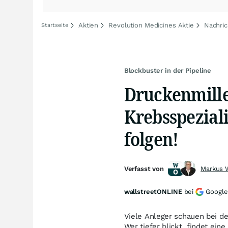
Aktien
Revolution Medicines Aktie
Nachric
Startseite
Blockbuster in der Pipeline
Druckenmille
Krebsspeziali
folgen!
Verfasst von
Markus 
wallstreetONLINE
bei
Google
Viele Anleger schauen bei de
Wer tiefer blickt, findet ein