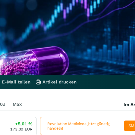
 E-Mail teilen
Artikel drucken
0J
Max
Im Ar
+5,01
%
Revolution Medicines jetzt günstig
SM
handeln!
173,00
EUR