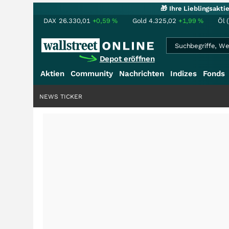
🎁 Ihre Lieblingsakt
DAX
26.330,01
+0,59
%
Gold
4.325,02
+1,99
%
Öl 
Depot eröffnen
Aktien
Community
Nachrichten
Indizes
Fonds
NEWS TICKER