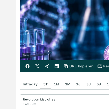
Foto:
URL kopieren
Per
Intraday
5T
1M
3M
1J
3J
5J
1
Revolution Medicines
16:12:36