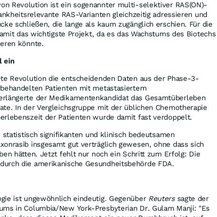
n Revolution ist ein sogenannter multi-selektiver RAS(ON)-
rankheitsrelevante RAS-Varianten gleichzeitig adressieren und
cke schließen, die lange als kaum zugänglich erschien. Für die
 damit das wichtigste Projekt, da es das Wachstums des Biotechs
ieren könnte.
l ein
ete Revolution die entscheidenden Daten aus der Phase-3-
rbehandelten Patienten mit metastasiertem
erlängerte der Medikamentenkandidat das Gesamtüberleben
ate. In der Vergleichsgruppe mit der üblichen Chemotherapie
erlebenszeit der Patienten wurde damit fast verdoppelt.
n statistisch signifikanten und klinisch bedeutsamen
xonrasib insgesamt gut verträglich gewesen, ohne dass sich
en hätten. Jetzt fehlt nur noch ein Schritt zum Erfolg: Die
durch die amerikanische Gesundheitsbehörde FDA.
gie ist ungewöhnlich eindeutig. Gegenüber
Reuters
sagte der
ums in Columbia/New York-Presbyterian Dr. Gulam Manji: "Es