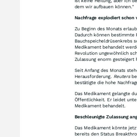
ist keine Heilung, aber ich 
dem wir aufbauen können."
Nachfrage explodiert schon 
Zu Beginn des Monats erlau
Dadurch können bestimmte P
Bauchspeicheldrüsenkrebs sc
Medikament behandelt werde
Revolution ungewöhnlich sch
Zulassung enorm gesteigert 
Seit Anfang des Monats stehe
Herausforderung.
Reuters
ber
bestätigte die hohe Nachfra
Das Medikament gelangte du
Öffentlichkeit. Er leidet un
Medikament behandelt.
Beschleunigte Zulassung ang
Das Medikament könnte jetz
bereits den Status Breakthr