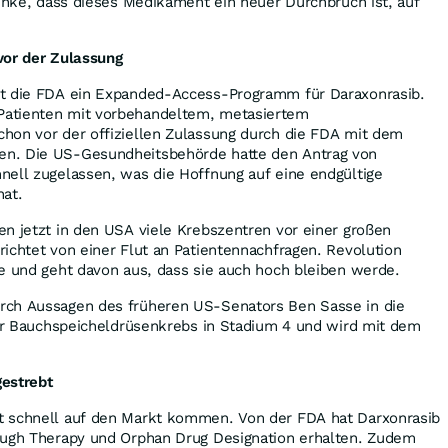
denke, dass dieses Medikament ein neuer Durchbruch ist, auf
vor der Zulassung
bt die FDA ein Expanded-Access-Programm für Daraxonrasib.
atienten mit vorbehandeltem, metasiertem
hon vor der offiziellen Zulassung durch die FDA mit dem
n. Die US-Gesundheitsbehörde hatte den Antrag von
nell zugelassen, was die Hoffnung auf eine endgültige
hat.
n jetzt in den USA viele Krebszentren vor einer großen
ichtet von einer Flut an Patientennachfragen. Revolution
ge und geht davon aus, dass sie auch hoch bleiben werde.
rch Aussagen des früheren US-Senators Ben Sasse in die
ter Bauchspeicheldrüsenkrebs in Stadium 4 und wird mit dem
estrebt
t schnell auf den Markt kommen. Von der FDA hat Darxonrasib
ough Therapy und Orphan Drug Designation erhalten. Zudem