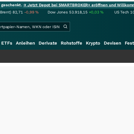
ie geschenkt.
→ Jetzt Depot bei SMARTBROKER+ eröffnen und Willkom
(Brent)
82,71
-0,99
%
Dow Jones
53.918,15
+0,03
%
US Tech 1
ETFs
Anleihen
Derivate
Rohstoffe
Krypto
Devisen
Fest
++