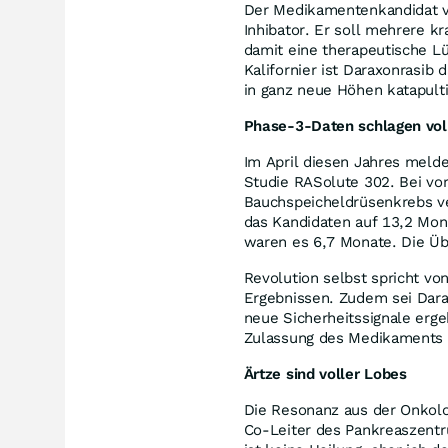
Der Medikamentenkandidat vo
Inhibator. Er soll mehrere k
damit eine therapeutische Lü
Kalifornier ist Daraxonrasib
in ganz neue Höhen katapult
Phase-3-Daten schlagen vol
Im April diesen Jahres meld
Studie RASolute 302. Bei vo
Bauchspeicheldrüsenkrebs v
das Kandidaten auf 13,2 Mon
waren es 6,7 Monate. Die Üb
Revolution selbst spricht vo
Ergebnissen. Zudem sei Dara
neue Sicherheitssignale ergeb
Zulassung des Medikaments 
Ärtze sind voller Lobes
Die Resonanz aus der Onkolo
Co-Leiter des Pankreaszentr