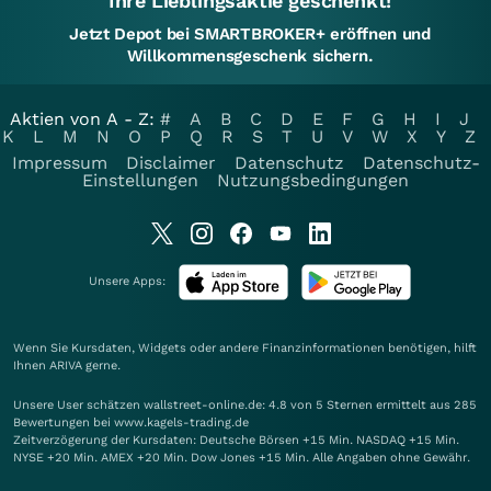
Ihre Lieblingsaktie geschenkt!
Jetzt Depot bei SMARTBROKER+ eröffnen und
Willkommensgeschenk sichern.
Aktien von A - Z:
#
A
B
C
D
E
F
G
H
I
J
K
L
M
N
O
P
Q
R
S
T
U
V
W
X
Y
Z
Impressum
Disclaimer
Datenschutz
Datenschutz-
Einstellungen
Nutzungsbedingungen
Unsere Apps:
Wenn Sie Kursdaten, Widgets oder andere Finanzinformationen benötigen, hilft
Ihnen
ARIVA
gerne.
Unsere User schätzen wallstreet-online.de: 4.8 von 5 Sternen ermittelt aus 285
Bewertungen bei www.kagels-trading.de
Zeitverzögerung der Kursdaten: Deutsche Börsen +15 Min. NASDAQ +15 Min.
NYSE +20 Min. AMEX +20 Min. Dow Jones +15 Min. Alle Angaben ohne Gewähr.