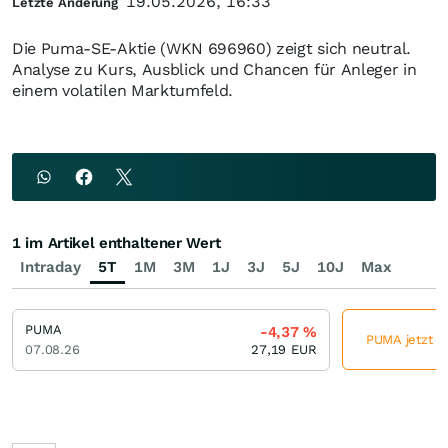
19.05.2026, 16:33
Letzte Änderung
Die Puma-SE-Aktie (WKN 696960) zeigt sich neutral.
Analyse zu Kurs, Ausblick und Chancen für Anleger in
einem volatilen Marktumfeld.
1 im Artikel enthaltener Wert
Intraday
5T
1M
3M
1J
3J
5J
10J
Max
PUMA
-4,37
%
PUMA jetzt gü
07.08.26
27,19
EUR