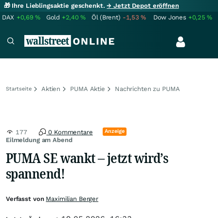
🎁 Ihre Lieblingsaktie geschenkt.
→ Jetzt Depot eröffnen
DAX
+0,69
%
Gold
+2,40
%
Öl (Brent)
-1,53
%
Dow Jones
+0,25
%
Aktien
PUMA Aktie
Nachrichten zu PUMA
Startseite
Anzeige
177
0 Kommentare
Eilmeldung am Abend
PUMA SE wankt – jetzt wird’s
spannend!
Verfasst von
Maximilian Berger