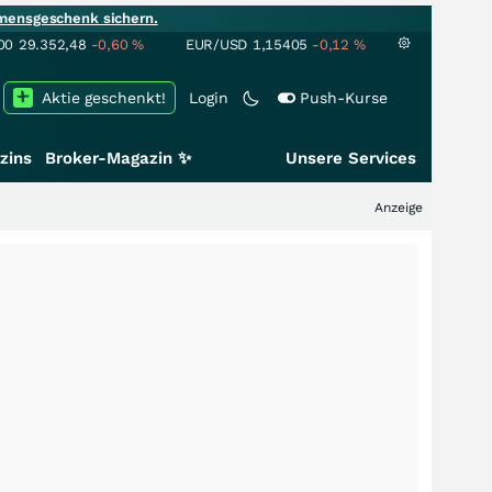
mensgeschenk sichern.
00
29.352,48
-0,60
%
EUR/USD
1,15405
-0,12
%
Aktie geschenkt!
Login
Push-Kurse
zins
Broker-Magazin ✨
Unsere Services
Anzeige