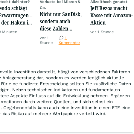
teckt dahinter?
Verluste bei Micron &
Allzeithoch genutzt
endo schlägt
Jeff Bezos macht
Co.
Nicht nur SanDisk,
 Erwartungen –
Kasse mit Amazon-
sondern auch
 der Haken ist
Aktien
diese Zahlen
ltig
9 Minuten
vor 1 Stunde
sorgen jetzt für
vor 1
1
Ärger!
Stunde
Kommentar
nvolle Investition darstellt, hängt von verschiedenen Faktoren
ne Anlageberatung dar, sondern es werden lediglich aktuelle
. Für eine fundierte Entscheidung sollten Sie zusätzliche Daten
htigen. Neben technischen Indikatoren und fundamentalen
tere Aspekte Einfluss auf die Entwicklung nehmen. Ergänzen
formationen durch weitere Quellen, und sich selbst ein
 Gegebenenfalls kann auch eine Investition in einen ETF eine
r das Risiko auf mehrere Wertpapiere verteilt wird.