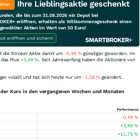
Ihre Lieblingsaktie geschenkt
ktion
unden, die bis zum 31.08.2026 ein Depot bei
KER+ eröffnen, erhalten als Willkommensgeschenk einen
sgewählter Aktien im Wert von 50 Euro!
Jetzt Depot eröffnen und sichern!
st die Stroeer Aktie damit um
-0,49
%
günstiger geworden. Im
t das Plus
+3,49
%
. Seit Jahresanfang haben die Aktionäre von
ger volatil und hat sich heute nur um
-1,08
%
geändert.
ch der Kurs in den vergangenen Wochen und Monaten
Performance
-0,49
%
+3,49
%
+11,79
%