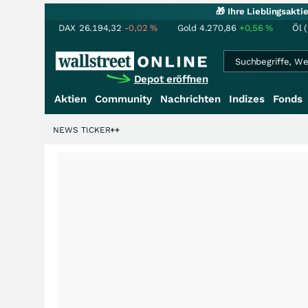
🎁 Ihre Lieblingsakt
DAX
26.194,32
-0,02
%
Gold
4.270,86
+0,56
%
Öl 
Depot eröffnen
Aktien
Community
Nachrichten
Indizes
Fonds
rdenstory?
+++
NEWS TICKER