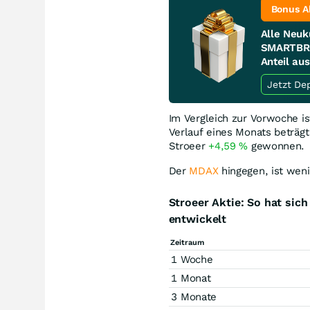
Bonus A
Alle Neuk
SMARTBRO
Anteil au
Im Vergleich zur Vorwoche i
Verlauf eines Monats beträg
Stroeer
+4,59
%
gewonnen.
Der
MDAX
hingegen, ist weni
Stroeer Aktie: So hat si
entwickelt
Zeitraum
1 Woche
1 Monat
3 Monate