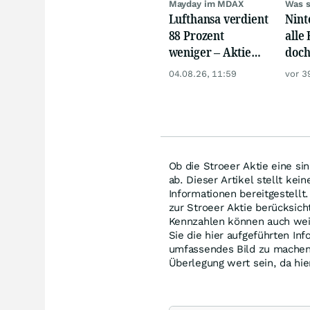
Mayday im MDAX
Was s
Lufthansa verdient
Nint
88 Prozent
alle
weniger – Aktie
doch
crasht zweistellig
gewa
04.08.26, 11:59
vor 3
Ob die Stroeer Aktie eine sin
ab. Dieser Artikel stellt kei
Informationen bereitgestellt
zur Stroeer Aktie berücksic
Kennzahlen können auch wei
Sie die hier aufgeführten In
umfassendes Bild zu machen.
Überlegung wert sein, da hie