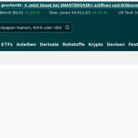
ie geschenkt.
→ Jetzt Depot bei SMARTBROKER+ eröffnen und Willkom
(Brent)
80,42
+1,23
%
Dow Jones
54.511,52
+0,21
%
US Tech 1
ETFs
Anleihen
Derivate
Rohstoffe
Krypto
Devisen
Fest