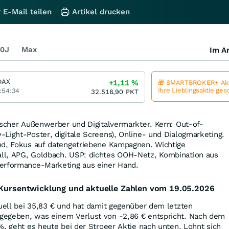
 E-Mail teilen
Artikel drucken
0J
Max
Im Ar
DAX
+1,11
%
🎁 SMARTBROKER+ Akt
Ihre Lieblingsaktie ge
:54:34
32.516,90
PKT
tscher Außenwerber und Digitalvermarkter. Kern: Out-of-
Light-Poster, digitale Screens), Online- und Dialogmarketing.
nd, Fokus auf datengetriebene Kampagnen. Wichtige
ll, APG, Goldbach. USP: dichtes OOH-Netz, Kombination aus
erformance-Marketing aus einer Hand.
: Kursentwicklung und aktuelle Zahlen vom 19.05.2026
uell bei 35,83
€
und hat damit gegenüber dem letzten
gegeben, was einem Verlust von -2,86
€
entspricht. Nach dem
%
, geht es heute bei der Stroeer Aktie nach unten. Lohnt sich