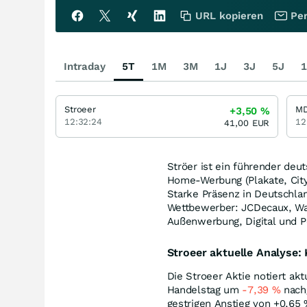
URL kopieren
Per
Intraday
5T
1M
3M
1J
3J
5J
1
Stroeer
M
+3,50
%
12:32:24
12
41,00
EUR
Ströer ist ein führender deu
Home-Werbung (Plakate, City-
Starke Präsenz in Deutschla
Wettbewerber: JCDecaux, Wa
Außenwerbung, Digital und P
Stroeer aktuelle Analyse
Die Stroeer Aktie notiert akt
Handelstag um
-7,39
%
nach
gestrigen Anstieg von +0,65