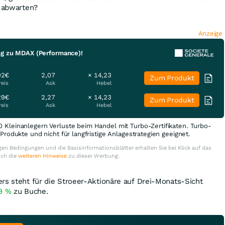
h abwarten?
Anzeige
ng zu MDAX (Performance)!
92€
2,07
× 14,23
Zum Produkt
reis
Ask
Hebel
29€
2,27
× 14,23
Zum Produkt
reis
Ask
Hebel
0 Kleinanlegern Verluste beim Handel mit Turbo-Zertifikaten. Turbo-
e Produkte und nicht für langfristige Anlagestrategien geeignet.
en Bedingungen und die Basisinformationsblätter erhalten Sie bei Klick auf das
uch die
weiteren Hinweise
zu dieser Werbung.
rs steht für die Stroeer-Aktionäre auf Drei-Monats-Sicht
79
%
zu Buche.