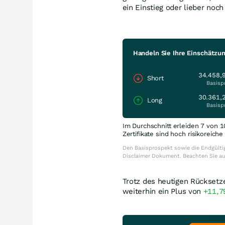
ein Einstieg oder lieber noc
Handeln Sie Ihre Einschätzu
34.458,
Short
Basisp
30.361,
Long
Basisp
Im Durchschnitt erleiden 7 von 1
Zertifikate sind hoch risikoreich
Den Basisprospekt sowie die Endgültig
Disclaimer Dokument. Beachten Sie a
Trotz des heutigen Rücksetze
weiterhin ein Plus von
+11,