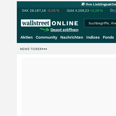
🎁 Ihre Lieblingsakt
DAX
26.187,16
-0,05
%
Gold
4.259,23
+0,29
%
Öl 
Depot eröffnen
Aktien
Community
Nachrichten
Indizes
Fonds
iardenstory?
+++
NEWS TICKER