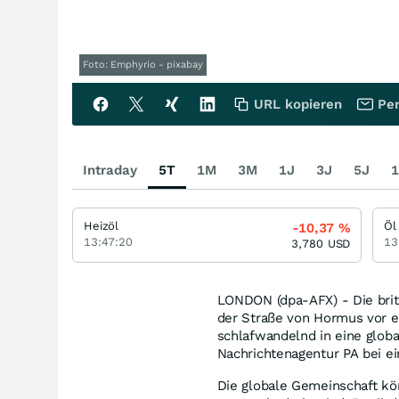
Foto: Emphyrio - pixabay
URL kopieren
Per
Intraday
5T
1M
3M
1J
3J
5J
1
Heizöl
Öl
-10,37
%
13:47:20
13
3,780
USD
LONDON (dpa-AFX) - Die brit
der Straße von Hormus vor ei
schlafwandelnd in eine globa
Nachrichtenagentur PA bei e
Die globale Gemeinschaft kö