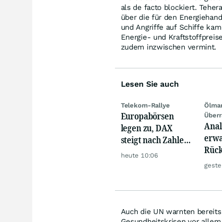
als de facto blockiert. Teher
über die für den Energiehan
und Angriffe auf Schiffe ka
Energie- und Kraftstoffpreis
zudem inzwischen vermint.
Lesen Sie auch
Telekom-Rallye
Ölmar
Europabörsen
Überr
Anal
legen zu, DAX
erwa
steigt nach Zahlen
Rück
von Rheinmetall,
heute 10:06
dies
Merck
geste
war
Ölm
Auch die UN warnten bereits
Gesundheitskrisen vor allem