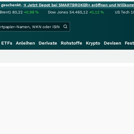
ie geschenkt.
→ Jetzt Depot bei SMARTBROKER+ eröffnen und Willkom
(Brent)
80,22
+0,98
%
Dow Jones
54.465,12
+0,12
%
US Tech 1
ETFs
Anleihen
Derivate
Rohstoffe
Krypto
Devisen
Fest