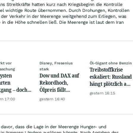
ans Streitkräfte hatten kurz nach Kriegsbeginn die Kontrolle
del wichtige Route übernommen. Durch Drohungen, Kontrollen
m der Verkehr in der Meerenge weitgehend zum Erliegen, was
e in die Höhe schnellen ließ. Die Meerenge ist laut dem Iran
kt vor
Disney, Fresenius
Öl-Gigant ohne Benzin
Treibstoffkrise
aschung
stark
ysten
Dow und DAX auf
eskaliert: Russland
rten
Rekordhoch,
hängt plötzlich an
gang – doch
Ölpreis fällt
Belarus
gestern 16:15
e Daten
weiter, Gold legt
rn 17:00
gestern 16:40
nen den
zu
arkt
 davor, dass die Lage in der Meerenge Hunger- und
 in ärmeren Ländern auslösen könnte. Nach Angaben des