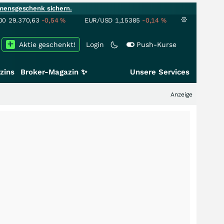
mensgeschenk sichern.
00
29.370,63
-0,54
%
EUR/USD
1,15385
-0,14
%
Aktie geschenkt!
Login
Push-Kurse
zins
Broker-Magazin ✨
Unsere Services
Anzeige