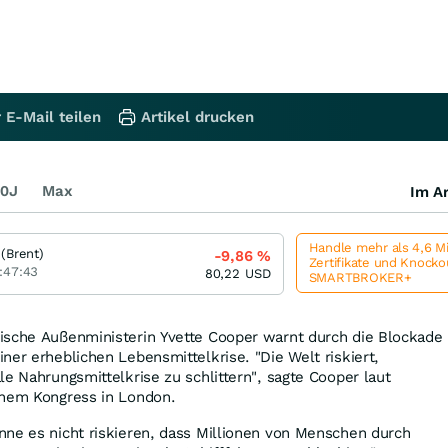
 E-Mail teilen
Artikel drucken
0J
Max
Im Ar
Handle mehr als 4,6 M
 (Brent)
-9,86
%
Zertifikate und Knock
:47:43
80,22
USD
SMARTBROKER+
ische Außenministerin Yvette Cooper warnt durch die Blockade
ner erheblichen Lebensmittelkrise. "Die Welt riskiert,
le Nahrungsmittelkrise zu schlittern", sagte Cooper laut
inem Kongress in London.
nne es nicht riskieren, dass Millionen von Menschen durch