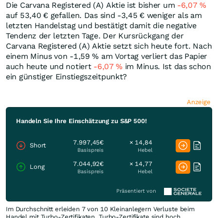
Die Carvana Registered (A) Aktie ist bisher um
-6,07
%
auf 53,40
€
gefallen. Das sind -3,45
€
weniger als am
letzten Handelstag und bestätigt damit die negative
Tendenz der letzten Tage. Der Kursrückgang der
Carvana Registered (A) Aktie setzt sich heute fort. Nach
einem Minus von -1,59
%
am Vortag verliert das Papier
auch heute und notiert
-6,07
%
im Minus. Ist das schon
ein günstiger Einstiegszeitpunkt?
Anzeige
Handeln Sie Ihre Einschätzung zu S&P 500!
7.997,45€
× 14,84
Short
Basispreis
Hebel
7.044,92€
× 14,77
Long
Basispreis
Hebel
Präsentiert von
Im Durchschnitt erleiden 7 von 10 Kleinanlegern Verluste beim
Handel mit Turbo-Zertifikaten. Turbo-Zertifikate sind hoch