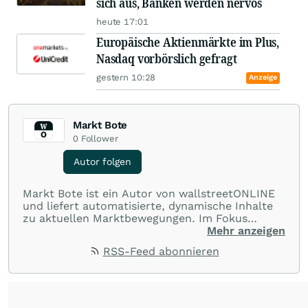
sich aus, Banken werden nervös
heute 17:01
Europäische Aktienmärkte im Plus,
Nasdaq vorbörslich gefragt
gestern 10:28
Anzeige
Markt Bote
0
Follower
Autor folgen
Markt Bote ist ein Autor von wallstreetONLINE
und liefert automatisierte, dynamische Inhalte
zu aktuellen Marktbewegungen. Im Fokus
stehen Tops und Flops, Branchentrends und
Mehr anzeigen
Impulse aus der Community. Ob Tech-Aktien,
RSS-Feed abonnieren
Rohstoffe oder Krypto – die Beiträge sind kurz,
prägnant und regen zur Diskussion an, sodass
Leser schnell einen Überblick gewinnen und
eigene Marktideen entwickeln können.