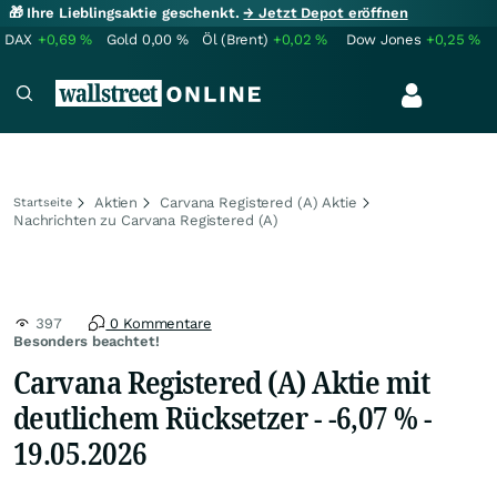
🎁 Ihre Lieblingsaktie geschenkt.
→ Jetzt Depot eröffnen
DAX
+0,69
%
Gold
0,00
%
Öl (Brent)
+0,02
%
Dow Jones
+0,25
%
Aktien
Carvana Registered (A) Aktie
Startseite
Nachrichten zu Carvana Registered (A)
397
0 Kommentare
Besonders beachtet!
Carvana Registered (A) Aktie mit
deutlichem Rücksetzer - -6,07 % -
19.05.2026