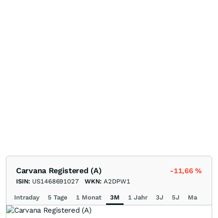
Carvana Registered (A)
-11,66
%
ISIN:
US1468691027
WKN:
A2DPW1
Intraday
5 Tage
1 Monat
3M
1 Jahr
3J
5J
Max