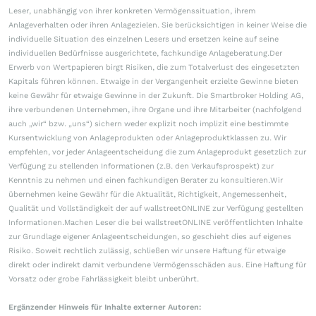
Leser, unabhängig von ihrer konkreten Vermögenssituation, ihrem
Anlageverhalten oder ihren Anlagezielen. Sie berücksichtigen in keiner Weise die
individuelle Situation des einzelnen Lesers und ersetzen keine auf seine
individuellen Bedürfnisse ausgerichtete, fachkundige Anlageberatung.Der
Erwerb von Wertpapieren birgt Risiken, die zum Totalverlust des eingesetzten
Kapitals führen können. Etwaige in der Vergangenheit erzielte Gewinne bieten
keine Gewähr für etwaige Gewinne in der Zukunft. Die Smartbroker Holding AG,
ihre verbundenen Unternehmen, ihre Organe und ihre Mitarbeiter (nachfolgend
auch „wir“ bzw. „uns“) sichern weder explizit noch implizit eine bestimmte
Kursentwicklung von Anlageprodukten oder Anlageproduktklassen zu. Wir
empfehlen, vor jeder Anlageentscheidung die zum Anlageprodukt gesetzlich zur
Verfügung zu stellenden Informationen (z.B. den Verkaufsprospekt) zur
Kenntnis zu nehmen und einen fachkundigen Berater zu konsultieren.Wir
übernehmen keine Gewähr für die Aktualität, Richtigkeit, Angemessenheit,
Qualität und Vollständigkeit der auf wallstreetONLINE zur Verfügung gestellten
Informationen.Machen Leser die bei wallstreetONLINE veröffentlichten Inhalte
zur Grundlage eigener Anlageentscheidungen, so geschieht dies auf eigenes
Risiko. Soweit rechtlich zulässig, schließen wir unsere Haftung für etwaige
direkt oder indirekt damit verbundene Vermögensschäden aus. Eine Haftung für
Vorsatz oder grobe Fahrlässigkeit bleibt unberührt.
Ergänzender Hinweis für Inhalte externer Autoren: