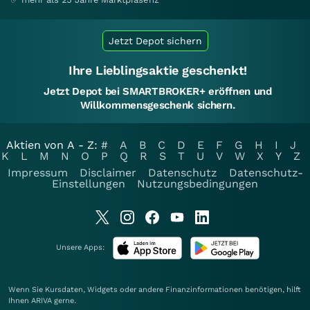
Jetzt Depot sichern
Ihre Lieblingsaktie geschenkt!
Jetzt Depot bei SMARTBROKER+ eröffnen und
Willkommensgeschenk sichern.
Aktien von A - Z:
#
A
B
C
D
E
F
G
H
I
J
K
L
M
N
O
P
Q
R
S
T
U
V
W
X
Y
Z
Impressum
Disclaimer
Datenschutz
Datenschutz-
Einstellungen
Nutzungsbedingungen
Unsere Apps:
Wenn Sie Kursdaten, Widgets oder andere Finanzinformationen benötigen, hilft
Ihnen
ARIVA
gerne.