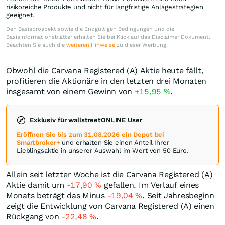
risikoreiche Produkte und nicht für langfristige Anlagestrategien
geeignet.
Den Basisprospekt sowie die Endgültigen Bedingungen und die
Basisinformationsblätter erhalten Sie bei Klick auf das Disclaimer Dokument.
Beachten Sie auch die
weiteren Hinweise
zu dieser Werbung.
Obwohl die Carvana Registered (A) Aktie heute fällt,
profitieren die Aktionäre in den letzten drei Monaten
insgesamt von einem Gewinn von
+15,95
%
.
Exklusiv für wallstreetONLINE User
Eröffnen Sie bis zum 31.08.2026 ein Depot bei
Smartbroker+
und erhalten Sie einen Anteil Ihrer
Lieblingsaktie in unserer Auswahl im Wert von 50 Euro.
Allein seit letzter Woche ist die Carvana Registered (A)
Aktie damit um
-17,90
%
gefallen. Im Verlauf eines
Monats beträgt das Minus
-19,04
%
. Seit Jahresbeginn
zeigt die Entwicklung von Carvana Registered (A) einen
Rückgang von
-22,48
%
.