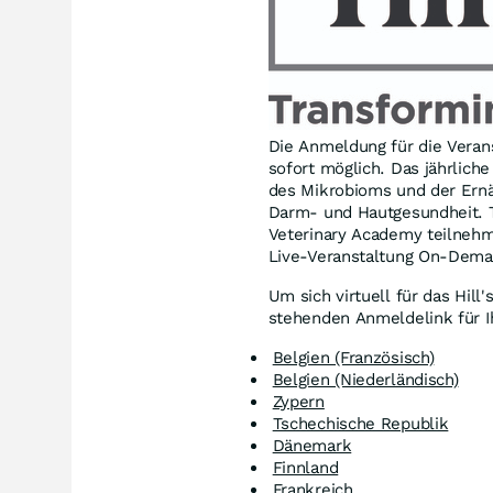
Die Anmeldung für die Verans
sofort möglich. Das jährlich
des Mikrobioms und der Ern
Darm- und Hautgesundheit. T
Veterinary Academy teilnehm
Live-Veranstaltung On-Deman
Um sich virtuell für das Hi
stehenden Anmeldelink für I
Belgien (Französisch)
Belgien (Niederländisch)
Zypern
Tschechische Republik
Dänemark
Finnland
Frankreich