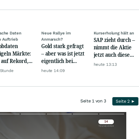
ache Daten
Neue Rallye im
Kurserholung hält an
SAP zieht durch –
 Auftrieb
Anmarsch?
obdaten
Gold stark gefragt
nimmt die Aktie
ügeln Märkte:
– aber was ist jetzt
jetzt auch diese
auf Rekord,
eigentlich bei
Hürde?
heute 13:13
 hebt ab
Silber möglich?
 Stunde
heute 14:09
Seite 1 von 3
Seite 2 ►
Überspringen