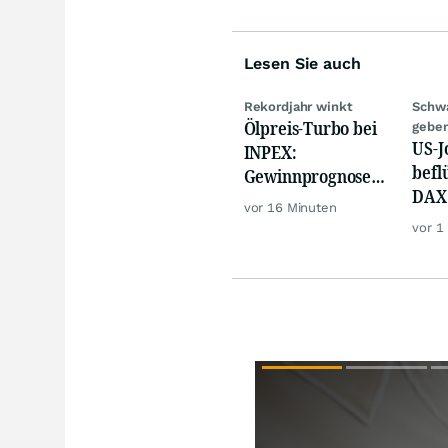
Lesen Sie auch
Rekordjahr winkt
Schw
Ölpreis-Turbo bei
geben
US-J
INPEX:
befl
Gewinnprognose
DAX 
schießt auf
vor 16 Minuten
Gold
Rekordhoch
vor 1