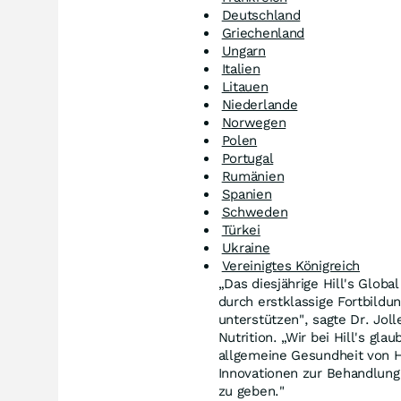
Deutschland
Griechenland
Ungarn
Italien
Litauen
Niederlande
Norwegen
Polen
Portugal
Rumänien
Spanien
Schweden
Türkei
Ukraine
Vereinigtes Königreich
„Das diesjährige Hill's Glob
durch erstklassige Fortbild
unterstützen", sagte Dr. Jolle
Nutrition. „Wir bei Hill's gl
allgemeine Gesundheit von Ha
Innovationen zur Behandlun
zu geben."