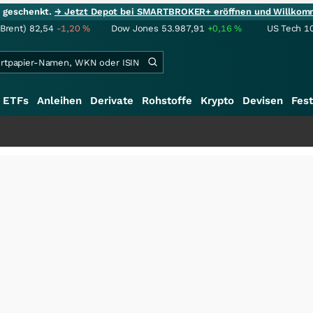
ie geschenkt.
→ Jetzt Depot bei SMARTBROKER+ eröffnen und Willkom
(Brent)
82,54
-1,20
%
Dow Jones
53.987,91
+0,16
%
US Tech 1
ETFs
Anleihen
Derivate
Rohstoffe
Krypto
Devisen
Fest