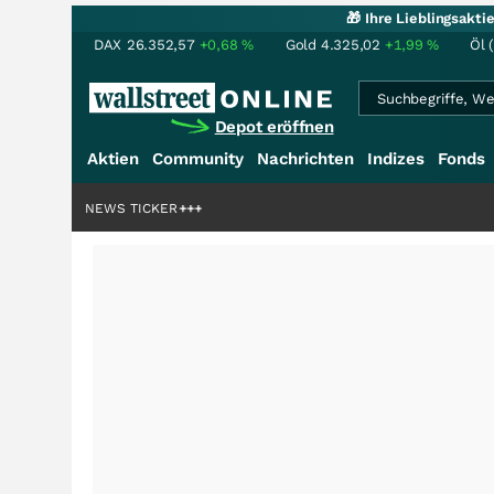
🎁 Ihre Lieblingsakt
DAX
26.352,57
+0,68
%
Gold
4.325,02
+1,99
%
Öl 
Depot eröffnen
Aktien
Community
Nachrichten
Indizes
Fonds
iardenstory?
+++
NEWS TICKER