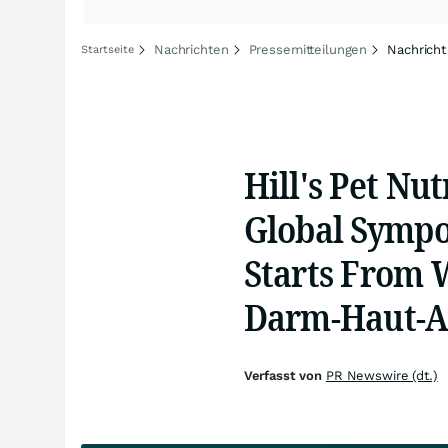
Nachrichten
Pressemitteilungen
Nachricht
Startseite
Hill's Pet Nut
Global Sympo
Starts From W
Darm-Haut-A
Verfasst von
PR Newswire (dt.)