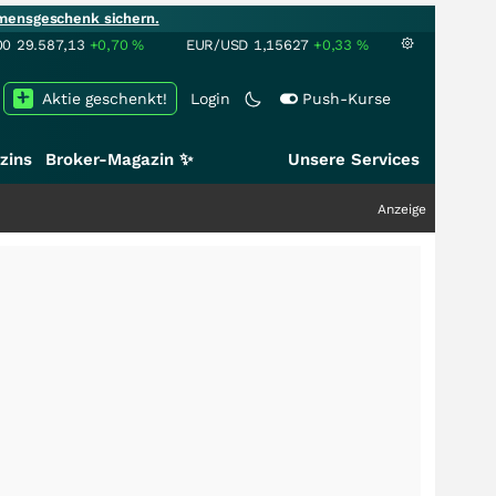
mensgeschenk sichern.
00
29.587,13
+0,70
%
EUR/USD
1,15627
+0,33
%
Aktie geschenkt!
Login
Push-Kurse
zins
Broker-Magazin ✨
Unsere Services
Anzeige