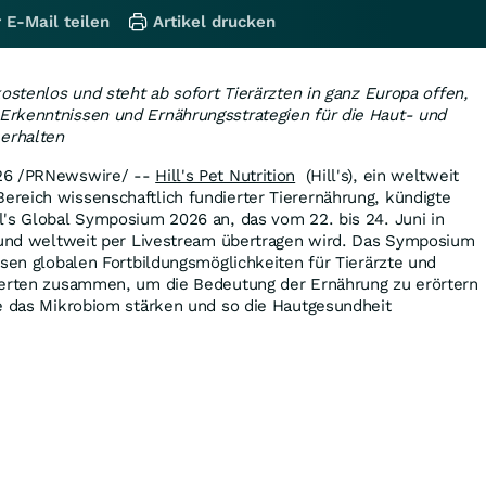
 E-Mail teilen
Artikel drucken
kostenlos und steht ab sofort Tierärzten in ganz Europa offen,
rkenntnissen und Ernährungsstrategien für die Haut- und
erhalten
26
/PRNewswire/ --
Hill's Pet Nutrition
(Hill's), ein weltweit
reich wissenschaftlich fundierter Tierernährung, kündigte
l's Global Symposium 2026 an, das vom 22. bis 24. Juni in
t und weltweit per Livestream übertragen wird. Das Symposium
osen globalen Fortbildungsmöglichkeiten für Tierärzte und
perten zusammen, um die Bedeutung der Ernährung zu erörtern
se das Mikrobiom stärken und so die Hautgesundheit