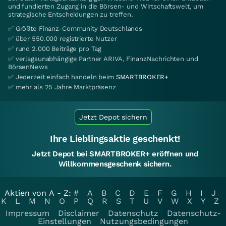
und fundierten Zugang in die Börsen- und Wirtschaftswelt, um
strategische Entscheidungen zu treffen.
✅ Größte Finanz-Community Deutschlands
✅ über 550.000 registrierte Nutzer
✅ rund 2.000 Beiträge pro Tag
✅ verlagsunabhängige Partner ARIVA, FinanzNachrichten und
BörsenNews
✅ Jederzeit einfach handeln beim
SMARTBROKER+
✅ mehr als 25 Jahre Marktpräsenz
Jetzt Depot sichern
Ihre Lieblingsaktie geschenkt!
Jetzt Depot bei SMARTBROKER+ eröffnen und
Willkommensgeschenk sichern.
Aktien von A - Z:
#
A
B
C
D
E
F
G
H
I
J
K
L
M
N
O
P
Q
R
S
T
U
V
W
X
Y
Z
Impressum
Disclaimer
Datenschutz
Datenschutz-
Einstellungen
Nutzungsbedingungen