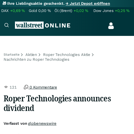
🎁 Ihre Lieblingsaktie geschenkt.
→ Jetzt Depot eröffnen
DAX
+0,69
%
Gold
0,00
%
Öl (Brent)
+0,02
%
Dow Jones
+0,25
%
Aktien
Roper Technologies Aktie
Startseite
Nachrichten zu Roper Technologies
121
0 Kommentare
Roper Technologies announces
dividend
Verfasst von
globenewswire