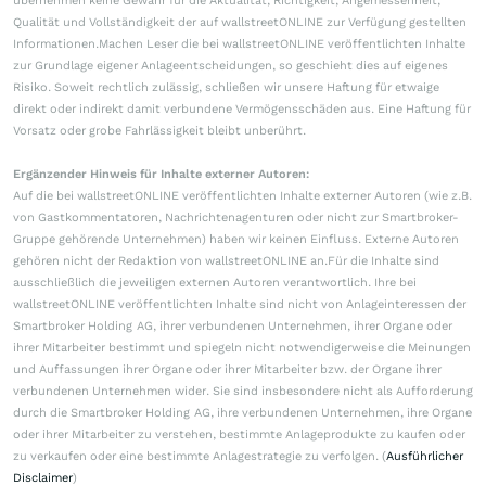
übernehmen keine Gewähr für die Aktualität, Richtigkeit, Angemessenheit,
Qualität und Vollständigkeit der auf wallstreetONLINE zur Verfügung gestellten
Informationen.Machen Leser die bei wallstreetONLINE veröffentlichten Inhalte
zur Grundlage eigener Anlageentscheidungen, so geschieht dies auf eigenes
Risiko. Soweit rechtlich zulässig, schließen wir unsere Haftung für etwaige
direkt oder indirekt damit verbundene Vermögensschäden aus. Eine Haftung für
Vorsatz oder grobe Fahrlässigkeit bleibt unberührt.
Ergänzender Hinweis für Inhalte externer Autoren:
Auf die bei wallstreetONLINE veröffentlichten Inhalte externer Autoren (wie z.B.
von Gastkommentatoren, Nachrichtenagenturen oder nicht zur Smartbroker-
Gruppe gehörende Unternehmen) haben wir keinen Einfluss. Externe Autoren
gehören nicht der Redaktion von wallstreetONLINE an.Für die Inhalte sind
ausschließlich die jeweiligen externen Autoren verantwortlich. Ihre bei
wallstreetONLINE veröffentlichten Inhalte sind nicht von Anlageinteressen der
Smartbroker Holding AG, ihrer verbundenen Unternehmen, ihrer Organe oder
ihrer Mitarbeiter bestimmt und spiegeln nicht notwendigerweise die Meinungen
und Auffassungen ihrer Organe oder ihrer Mitarbeiter bzw. der Organe ihrer
verbundenen Unternehmen wider. Sie sind insbesondere nicht als Aufforderung
durch die Smartbroker Holding AG, ihre verbundenen Unternehmen, ihre Organe
oder ihrer Mitarbeiter zu verstehen, bestimmte Anlageprodukte zu kaufen oder
zu verkaufen oder eine bestimmte Anlagestrategie zu verfolgen. (
Ausführlicher
Disclaimer
)