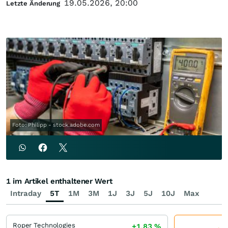
19.05.2026, 20:00
Letzte Änderung
Foto: Philipp - stock.adobe.com
1 im Artikel enthaltener Wert
Intraday
5T
1M
3M
1J
3J
5J
10J
Max
Roper Technologies
+1,83
%