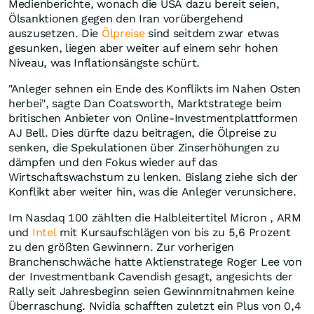
Medienberichte, wonach die USA dazu bereit seien,
Ölsanktionen gegen den Iran vorübergehend
auszusetzen. Die
Ölpreise
sind seitdem zwar etwas
gesunken, liegen aber weiter auf einem sehr hohen
Niveau, was Inflationsängste schürt.
"Anleger sehnen ein Ende des Konflikts im Nahen Osten
herbei", sagte Dan Coatsworth, Marktstratege beim
britischen Anbieter von Online-Investmentplattformen
AJ Bell. Dies dürfte dazu beitragen, die Ölpreise zu
senken, die Spekulationen über Zinserhöhungen zu
dämpfen und den Fokus wieder auf das
Wirtschaftswachstum zu lenken. Bislang ziehe sich der
Konflikt aber weiter hin, was die Anleger verunsichere.
Im Nasdaq 100 zählten die Halbleitertitel Micron , ARM
und
Intel
mit Kursaufschlägen von bis zu 5,6 Prozent
zu den größten Gewinnern. Zur vorherigen
Branchenschwäche hatte Aktienstratege Roger Lee von
der Investmentbank Cavendish gesagt, angesichts der
Rally seit Jahresbeginn seien Gewinnmitnahmen keine
Überraschung. Nvidia schafften zuletzt ein Plus von 0,4