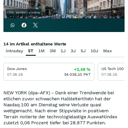
Foto: pexels - pixabay
14 im Artikel enthaltene Werte
Intraday
5T
1M
3M
1J
3J
5J
10J
Max
Dow Jones
US Tech 100
+2,49
%
07.08.26
54.036,10
PKT
07.08.26
NEW YORK (dpa-AFX) - Dank einer Trendwende bei
etlichen zuvor schwachen Halbleitertiteln hat der
Nasdaq 100 am Dienstag seine Verluste quasi
wettgemacht. Nach einer Stippvisite in positivem
Terrain notierte der technologielastige Auswahlindex
zuletzt 0,06 Prozent tiefer bei 28.977 Punkten.