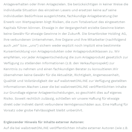
Anlageverhalten oder ihren Anlagezielen. Sie berücksichtigen in keiner Weise die
individuelle Situation des einzelnen Lesers und ersetzen keine auf seine
individuellen Bedürfnisse ausgerichtete, fachkundige Anlageberatung.Der
Erwerb von Wertpapieren birgt Risiken, die zum Totalverlust des eingesetzten
Kapitals führen können. Etwaige in der Vergangenheit erzielte Gewinne bieten
keine Gewähr für etwaige Gewinne in der Zukunft. Die Smartbroker Holding AG,
ihre verbundenen Unternehmen, ihre Organe und ihre Mitarbeiter (nachfolgend
auch „wir“ bzw. „uns“) sichern weder explizit noch implizit eine bestimmte
Kursentwicklung von Anlageprodukten oder Anlageproduktklassen zu. Wir
empfehlen, vor jeder Anlageentscheidung die zum Anlageprodukt gesetzlich zur
Verfügung zu stellenden Informationen (z.B. den Verkaufsprospekt) zur
Kenntnis zu nehmen und einen fachkundigen Berater zu konsultieren.Wir
übernehmen keine Gewähr für die Aktualität, Richtigkeit, Angemessenheit,
Qualität und Vollständigkeit der auf wallstreetONLINE zur Verfügung gestellten
Informationen.Machen Leser die bei wallstreetONLINE veröffentlichten Inhalte
zur Grundlage eigener Anlageentscheidungen, so geschieht dies auf eigenes
Risiko. Soweit rechtlich zulässig, schließen wir unsere Haftung für etwaige
direkt oder indirekt damit verbundene Vermögensschäden aus. Eine Haftung für
Vorsatz oder grobe Fahrlässigkeit bleibt unberührt.
Ergänzender Hinweis für Inhalte externer Autoren:
Auf die bei wallstreetONLINE veröffentlichten Inhalte externer Autoren (wie z.B.