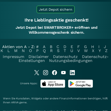
Jetzt Depot sichern
Ihre Lieblingsaktie geschenkt!
Jetzt Depot bei SMARTBROKER+ eröffnen und
Willkommensgeschenk sichern.
Aktien von A - Z:
#
A
B
C
D
E
F
G
H
I
J
K
L
M
N
O
P
Q
R
S
T
U
V
W
X
Y
Z
Impressum
Disclaimer
Datenschutz
Datenschutz-
Einstellungen
Nutzungsbedingungen
Unsere Apps:
Wenn Sie Kursdaten, Widgets oder andere Finanzinformationen benötigen, hilft
Ihnen
ARIVA
gerne.