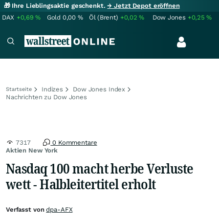
🎁 Ihre Lieblingsaktie geschenkt.
→ Jetzt Depot eröffnen
DAX
+0,69
%
Gold
0,00
%
Öl (Brent)
+0,02
%
Dow Jones
+0,25
%
Indizes
Dow Jones Index
Startseite
Nachrichten zu Dow Jones
7317
0 Kommentare
Aktien New York
Nasdaq 100 macht herbe Verluste
wett - Halbleitertitel erholt
Verfasst von
dpa-AFX