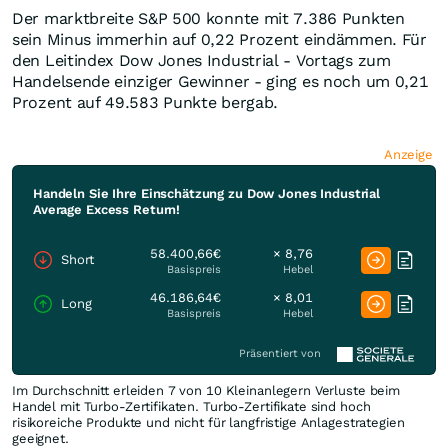
Der marktbreite S&P 500 konnte mit 7.386 Punkten
sein Minus immerhin auf 0,22 Prozent eindämmen. Für
den Leitindex Dow Jones Industrial - Vortags zum
Handelsende einziger Gewinner - ging es noch um 0,21
Prozent auf 49.583 Punkte bergab.
Anzeige
Handeln Sie Ihre Einschätzung zu Dow Jones Industrial
Average Excess Return!
58.400,66€
× 8,76
Short
Basispreis
Hebel
46.186,64€
× 8,01
Long
Basispreis
Hebel
Präsentiert von
Im Durchschnitt erleiden 7 von 10 Kleinanlegern Verluste beim
Handel mit Turbo-Zertifikaten. Turbo-Zertifikate sind hoch
risikoreiche Produkte und nicht für langfristige Anlagestrategien
geeignet.