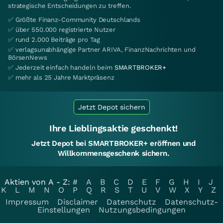
strategische Entscheidungen zu treffen.
✅ Größte Finanz-Community Deutschlands
✅ über 550.000 registrierte Nutzer
✅ rund 2.000 Beiträge pro Tag
✅ verlagsunabhängige Partner ARIVA, FinanzNachrichten und
BörsenNews
✅ Jederzeit einfach handeln beim
SMARTBROKER+
✅ mehr als 25 Jahre Marktpräsenz
Jetzt Depot sichern
Ihre Lieblingsaktie geschenkt!
Jetzt Depot bei SMARTBROKER+ eröffnen und
Willkommensgeschenk sichern.
Aktien von A - Z:
#
A
B
C
D
E
F
G
H
I
J
K
L
M
N
O
P
Q
R
S
T
U
V
W
X
Y
Z
Impressum
Disclaimer
Datenschutz
Datenschutz-
Einstellungen
Nutzungsbedingungen