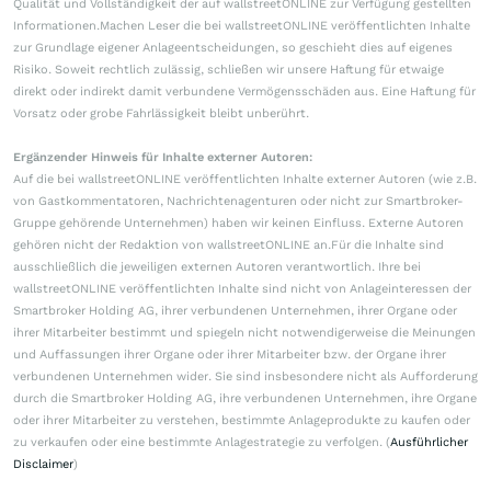
Qualität und Vollständigkeit der auf wallstreetONLINE zur Verfügung gestellten
Informationen.Machen Leser die bei wallstreetONLINE veröffentlichten Inhalte
zur Grundlage eigener Anlageentscheidungen, so geschieht dies auf eigenes
Risiko. Soweit rechtlich zulässig, schließen wir unsere Haftung für etwaige
direkt oder indirekt damit verbundene Vermögensschäden aus. Eine Haftung für
Vorsatz oder grobe Fahrlässigkeit bleibt unberührt.
Ergänzender Hinweis für Inhalte externer Autoren:
Auf die bei wallstreetONLINE veröffentlichten Inhalte externer Autoren (wie z.B.
von Gastkommentatoren, Nachrichtenagenturen oder nicht zur Smartbroker-
Gruppe gehörende Unternehmen) haben wir keinen Einfluss. Externe Autoren
gehören nicht der Redaktion von wallstreetONLINE an.Für die Inhalte sind
ausschließlich die jeweiligen externen Autoren verantwortlich. Ihre bei
wallstreetONLINE veröffentlichten Inhalte sind nicht von Anlageinteressen der
Smartbroker Holding AG, ihrer verbundenen Unternehmen, ihrer Organe oder
ihrer Mitarbeiter bestimmt und spiegeln nicht notwendigerweise die Meinungen
und Auffassungen ihrer Organe oder ihrer Mitarbeiter bzw. der Organe ihrer
verbundenen Unternehmen wider. Sie sind insbesondere nicht als Aufforderung
durch die Smartbroker Holding AG, ihre verbundenen Unternehmen, ihre Organe
oder ihrer Mitarbeiter zu verstehen, bestimmte Anlageprodukte zu kaufen oder
zu verkaufen oder eine bestimmte Anlagestrategie zu verfolgen. (
Ausführlicher
Disclaimer
)