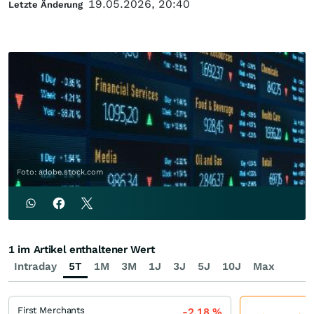
19.05.2026, 20:40
Letzte Änderung
Foto: adobe.stock.com
1 im Artikel enthaltener Wert
Intraday
5T
1M
3M
1J
3J
5J
10J
Max
First Merchants
-2,18
%