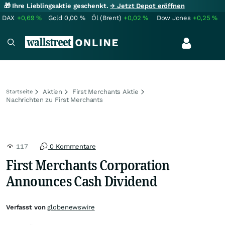
🎁 Ihre Lieblingsaktie geschenkt.
→ Jetzt Depot eröffnen
DAX
+0,69
%
Gold
0,00
%
Öl (Brent)
+0,02
%
Dow Jones
+0,25
%
Aktien
First Merchants Aktie
Startseite
Nachrichten zu First Merchants
117
0 Kommentare
First Merchants Corporation
Announces Cash Dividend
Verfasst von
globenewswire